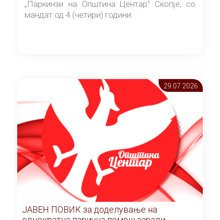
„Паркинзи на Општина Центар“ Скопје, со
мандат од 4 (четири) години.
29.07 2026
ЈАВЕН ПОВИК за доделување на
еднократна парична помош заради