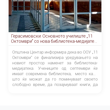
Герасимовски: Основното училиште „11
Октомври" со нова библиотека-медијатека
од септември
Општина Центар информира дека во ООУ „11
Октомври" се финализира уредувањето на
новиот простор наменет за библиотека-
медијатека. Учениците од септември ќе
имаат современа библиотека, место каде
што ќе можат да го поминуваат своето
слободно време, да позајмуваат книги, да
читаат и да разменуваат идеи.