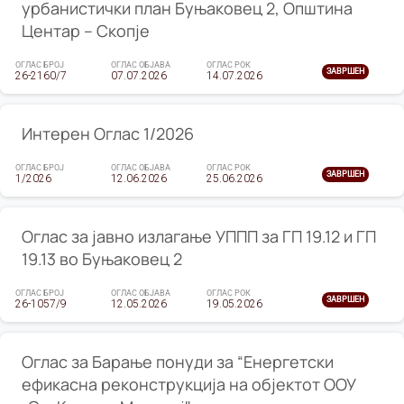
урбанистички план Буњаковец 2, Општина
Центар – Скопје
ОГЛАС БРОЈ
ОГЛАС ОБЈАВА
ОГЛАС РОК
ЗАВРШЕН
26-2160/7
07.07.2026
14.07.2026
Интерен Оглас 1/2026
ОГЛАС БРОЈ
ОГЛАС ОБЈАВА
ОГЛАС РОК
ЗАВРШЕН
1/2026
12.06.2026
25.06.2026
Оглас за јавно излагање УППП за ГП 19.12 и ГП
19.13 во Буњаковец 2
ОГЛАС БРОЈ
ОГЛАС ОБЈАВА
ОГЛАС РОК
ЗАВРШЕН
26-1057/9
12.05.2026
19.05.2026
Оглас за Барање понуди за “Енергетски
ефикасна реконструкција на објектот ООУ