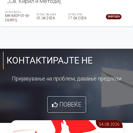
„Св. Кирил и Методиј"
ОГЛАС БРОЈ
ОГЛАС ОБЈАВА
ОГЛАС РОК
MK-MOF-01-W-
ЗАВРШЕН
01.04.2026
17.04.2026
26-RFQ.
КОНТАКТИРАЈТЕ НЕ
Пријавување на проблем, давање предлози
ПОВЕЌЕ
04.08 2026