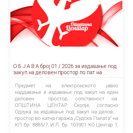
О Б Ј А В А брoj 01 / 2026 за издавање под
закуп на деловен простор по пат на
ЕЛЕКТРОНСКО ЈАВНО НАДДАВАЊЕ
Предмет на електронското јавно
наддавање е издавање под закуп на еден
деловен простор, сопственост на
ОПШТИНА ЦЕНТАР Скопје, согласно
Одлука за издавање под закуп на деловен
простор во катна гаража „Судска Палата” на
КП бр. 8885/7, И.Л. бр. 103901 КО Центар 1,
донесена од страна на Советот на