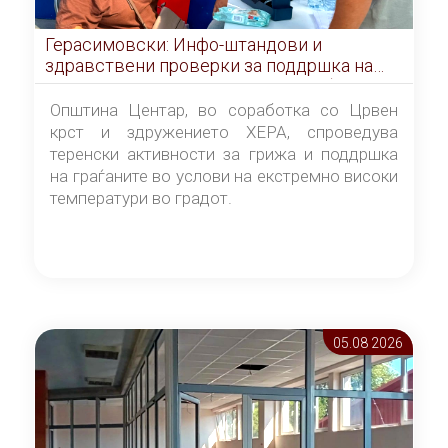
Герасимовски: Инфо-штандови и
здравствени проверки за поддршка на
граѓаните во услови на топлотен бран
Општина Центар, во соработка со Црвен
крст и здружението ХЕРА, спроведува
теренски активности за грижа и поддршка
на граѓаните во услови на екстремно високи
температури во градот.
05.08 2026