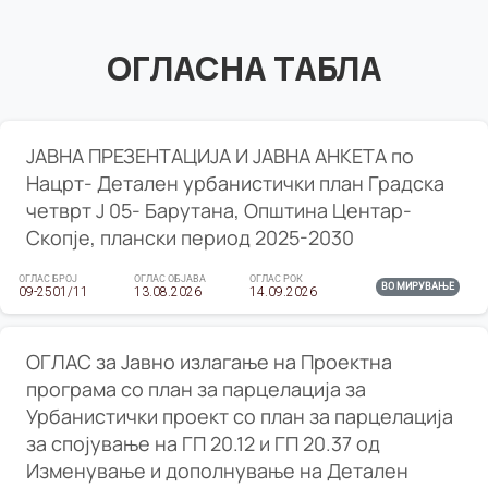
ОГЛАСНА ТАБЛА
ЈАВНА ПРЕЗЕНТАЦИЈА И ЈАВНА АНКЕТА по
Нацрт- Детален урбанистички план Градска
четврт Ј 05- Барутана, Општина Центар-
Скопје, плански период 2025-2030
ОГЛАС БРОЈ
ОГЛАС ОБЈАВА
ОГЛАС РОК
ВО МИРУВАЊЕ
09-2501/11
13.08.2026
14.09.2026
ОГЛАС за Јавно излагање на Проектна
програма со план за парцелација за
Урбанистички проект со план за парцелација
за спојување на ГП 20.12 и ГП 20.37 од
Изменување и дополнување на Детален