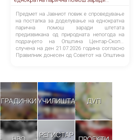
штетата предизвикана од природната
непогода на подрачјето на Општина
Предмет на Јавниот повик е спроведување
Центар-Скопје случена на ден 21.07.2026
на постапка за доделување на еднократна
година
парична помош заради штетата
предизвикана од природната непогода на
подрачјето на Општина Центар-Скопје
случена на ден 21.07.2026 година согласно
Правилник донесен од Советот на Општина
Центар-Скопје („Службен гласник на
Општина Центар-Скопје“ број 9/26).
ГРАДИНКИ
УЧИЛИШТА
ДУП
РЕГИСТАР
НВО
ПРОЕКТИ