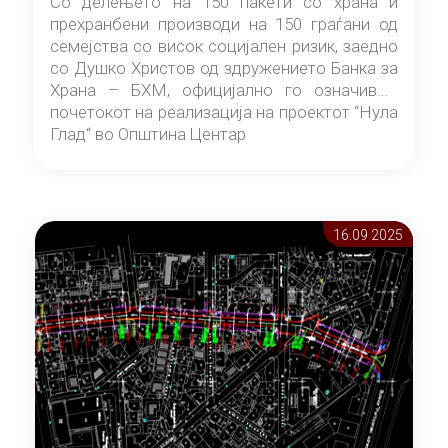
Со делењето на 150 пакети со храна и
прехранбени производи на 150 граѓани од
семејства со висок социјален ризик, заедно
со Душко Христов од здружението Банка за
Храна – БХМ, официјално го означивме
почетокот на реализација на проектот “Нула
Глад“ во Општина Центар
16.09 2025