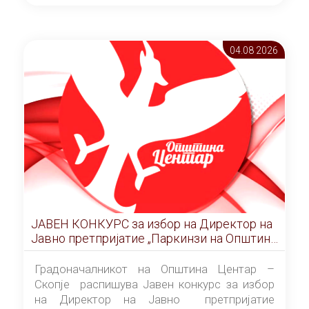
ОПШТИНА ЦЕНТАР Скопје Скопје
(„Службен гласник на Општина Центар
Скопје” број 9/2026), за времетраење од 3
04.08 2026
(три) години од денот на потпишувањето на
Договорот за закуп со најповолниот
понудувач.
ЈАВЕН КОНКУРС за избор на Директор на
Јавно претпријатие „Паркинзи на Општина
Центар“ – Скопје
Градоначалникот на Општина Центар –
Скопје распишува Јавен конкурс за избор
на Директор на Јавно претпријатие