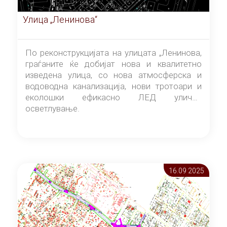
Улица „Ленинова“
По реконструкцијата на улицата „Ленинова,
граѓаните ќе добијат нова и квалитетно
изведена улица, со нова атмосферска и
водоводна канализација, нови тротоари и
еколошки ефикасно ЛЕД улично
осветлување.
16.09 2025