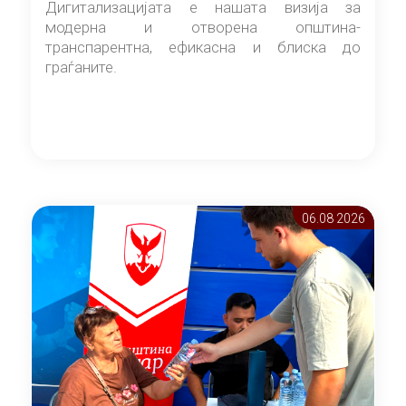
Дигитализацијата е нашата визија за
модерна и отворена општина-
транспарентна, ефикасна и блиска до
граѓаните.
06.08 2026