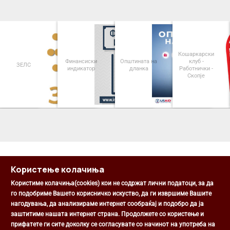
Кошаркарски
Финансиски
Општината на
клуб -
ЗЕЛС
индикатор
дланка
Работнички -
Скопје
<
>
Користење колачиња
Користиме колачиња(cookies) кои не содржат лични податоци, за да
го подобриме Вашето корисничко искуство, да ги извршиме Вашите
нагодувања, да анализираме интернет сообраќај и подобро да ја
Општина Центар
заштитиме нашата интернет страна. Продолжете со користење и
Михаил Цоков бр. 1, Скопје
прифатете ги сите доколку се согласувате со начинот на употреба на