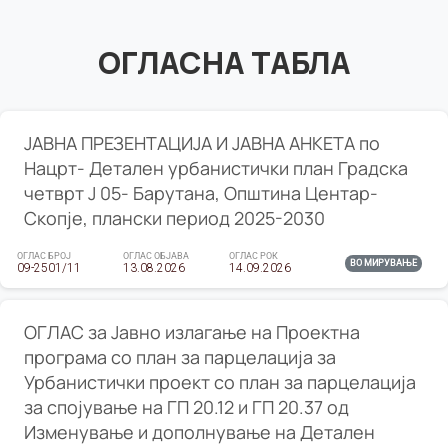
ОГЛАСНА ТАБЛА
ЈАВНА ПРЕЗЕНТАЦИЈА И ЈАВНА АНКЕТА по
Нацрт- Детален урбанистички план Градска
четврт Ј 05- Барутана, Општина Центар-
Скопје, плански период 2025-2030
ОГЛАС БРОЈ
ОГЛАС ОБЈАВА
ОГЛАС РОК
ВО МИРУВАЊЕ
09-2501/11
13.08.2026
14.09.2026
ОГЛАС за Јавно излагање на Проектна
програма со план за парцелација за
Урбанистички проект со план за парцелација
за спојување на ГП 20.12 и ГП 20.37 од
Изменување и дополнување на Детален