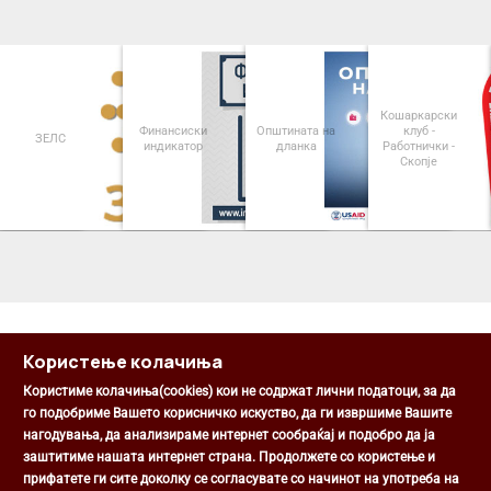
Кошаркарски
Финансиски
Општината на
клуб -
ЗЕЛС
индикатор
дланка
Работнички -
Скопје
<
>
Користење колачиња
Користиме колачиња(cookies) кои не содржат лични податоци, за да
го подобриме Вашето корисничко искуство, да ги извршиме Вашите
нагодувања, да анализираме интернет сообраќај и подобро да ја
Општина Центар
заштитиме нашата интернет страна. Продолжете со користење и
Михаил Цоков бр. 1, Скопје
прифатете ги сите доколку се согласувате со начинот на употреба на