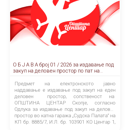
О Б Ј А В А брoj 01 / 2026 за издавање под
закуп на деловен простор по пат на
ЕЛЕКТРОНСКО ЈАВНО НАДДАВАЊЕ
Предмет на електронското јавно
наддавање е издавање под закуп на еден
деловен простор, сопственост на
ОПШТИНА ЦЕНТАР Скопје, согласно
Одлука за издавање под закуп на деловен
простор во катна гаража „Судска Палата” на
КП бр. 8885/7, И.Л. бр. 103901 КО Центар 1,
донесена од страна на Советот на