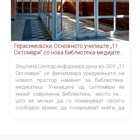
Герасимовски: Основното училиште „11
Октомври" со нова библиотека-медијатека
од септември
Општина Центар информира дека во ООУ „11
Октомври" се финализира уредувањето на
новиот простор наменет за библиотека-
медијатека. Учениците од септември ќе
имаат современа библиотека, место каде
што ќе можат да го поминуваат своето
слободно време, да позајмуваат книги, да
читаат и да разменуваат идеи.