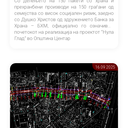
Со делењето на 150 пакети со храна и
прехранбени производи на 150 граѓани од
семејства со висок социјален ризик, заедно
со Душко Христов од здружението Банка за
Храна – БХМ, официјално го означивме
почетокот на реализација на проектот “Нула
Глад“ во Општина Центар
16.09 2025