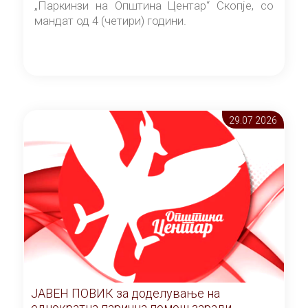
„Паркинзи на Општина Центар“ Скопје, со
мандат од 4 (четири) години.
29.07 2026
ЈАВЕН ПОВИК за доделување на
еднократна парична помош заради