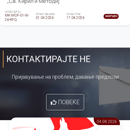
„Св. Кирил и Методиј"
ОГЛАС БРОЈ
ОГЛАС ОБЈАВА
ОГЛАС РОК
MK-MOF-01-W-
ЗАВРШЕН
01.04.2026
17.04.2026
26-RFQ.
КОНТАКТИРАЈТЕ НЕ
Пријавување на проблем, давање предлози
ПОВЕЌЕ
04.08 2026