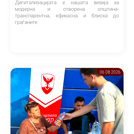
Дигитализацијата е нашата визија за
модерна и отворена општина-
транспарентна, ефикасна и блиска до
граѓаните.
06.08 2026