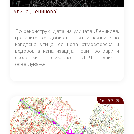
Улица „Ленинова“
По реконструкцијата на улицата „Ленинова,
граѓаните ќе добијат нова и квалитетно
изведена улица, со нова атмосферска и
водоводна канализација, нови тротоари и
еколошки ефикасно ЛЕД улично
осветлување.
16.09 2025