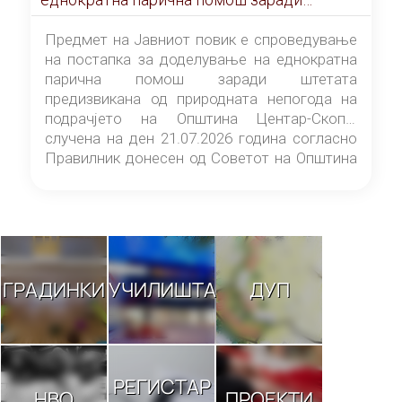
штетата предизвикана од природната
непогода на подрачјето на Општина
Предмет на Јавниот повик е спроведување
Центар-Скопје случена на ден 21.07.2026
на постапка за доделување на еднократна
година
парична помош заради штетата
предизвикана од природната непогода на
подрачјето на Општина Центар-Скопје
случена на ден 21.07.2026 година согласно
Правилник донесен од Советот на Општина
Центар-Скопје („Службен гласник на
Општина Центар-Скопје“ број 9/26).
ГРАДИНКИ
УЧИЛИШТА
ДУП
РЕГИСТАР
НВО
ПРОЕКТИ