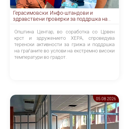
Герасимовски: Инфо-штандови и
здравствени проверки за поддршка на
граѓаните во услови на топлотен бран
Општина Центар, во соработка со Црвен
крст и здружението ХЕРА, спроведува
теренски активности за грижа и поддршка
на граѓаните во услови на екстремно високи
температури во градот.
05.08 2026