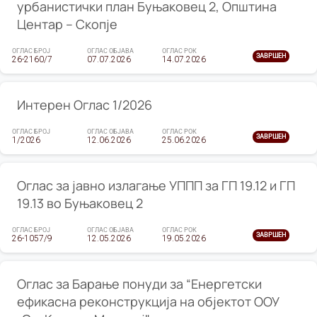
урбанистички план Буњаковец 2, Општина
Центар – Скопје
ОГЛАС БРОЈ
ОГЛАС ОБЈАВА
ОГЛАС РОК
ЗАВРШЕН
26-2160/7
07.07.2026
14.07.2026
Интерен Оглас 1/2026
ОГЛАС БРОЈ
ОГЛАС ОБЈАВА
ОГЛАС РОК
ЗАВРШЕН
1/2026
12.06.2026
25.06.2026
Оглас за јавно излагање УППП за ГП 19.12 и ГП
19.13 во Буњаковец 2
ОГЛАС БРОЈ
ОГЛАС ОБЈАВА
ОГЛАС РОК
ЗАВРШЕН
26-1057/9
12.05.2026
19.05.2026
Оглас за Барање понуди за “Енергетски
ефикасна реконструкција на објектот ООУ