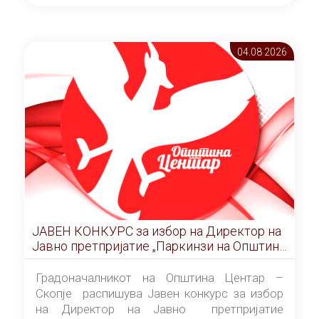
ОПШТИНА ЦЕНТАР Скопје Скопје
(„Службен гласник на Општина Центар
Скопје” број 9/2026), за времетраење од 3
04.08 2026
(три) години од денот на потпишувањето на
Договорот за закуп со најповолниот
понудувач.
ЈАВЕН КОНКУРС за избор на Директор на
Јавно претпријатие „Паркинзи на Општина
Центар“ – Скопје
Градоначалникот на Општина Центар –
Скопје распишува Јавен конкурс за избор
на Директор на Јавно претпријатие