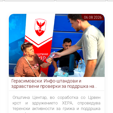
06.08 2026
Герасимовски: Инфо-штандови и
здравствени проверки за поддршка на
граѓаните во услови на топлотен бран
Општина Центар, во соработка со Црвен
крст и здружението ХЕРА, спроведува
теренски активности за грижа и поддршка