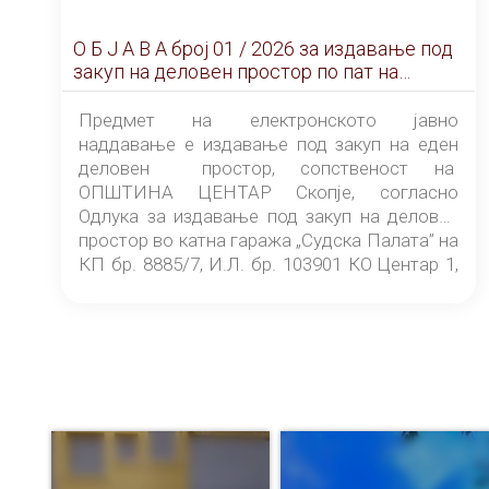
О Б Ј А В А брoj 01 / 2026 за издавање под
закуп на деловен простор по пат на
ЕЛЕКТРОНСКО ЈАВНО НАДДАВАЊЕ
Предмет на електронското јавно
наддавање е издавање под закуп на еден
деловен простор, сопственост на
ОПШТИНА ЦЕНТАР Скопје, согласно
Одлука за издавање под закуп на деловен
простор во катна гаража „Судска Палата” на
КП бр. 8885/7, И.Л. бр. 103901 КО Центар 1,
донесена од страна на Советот на
ОПШТИНА ЦЕНТАР Скопје Скопје
(„Службен гласник на Општина Центар
Скопје” број 9/2026), за времетраење од 3
(три) години од денот на потпишувањето на
Договорот за закуп со најповолниот
понудувач.