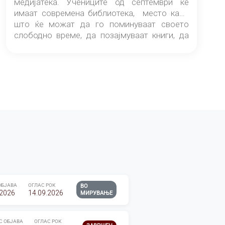
медијатека. Учениците од септември ќе
имаат современа библиотека, место каде
што ќе можат да го поминуваат своето
слободно време, да позајмуваат книги, да
читаат и да разменуваат идеи.
ОБЈАВА
ОГЛАС РОК
ВО
.2026
14.09.2026
МИРУВАЊЕ
С ОБЈАВА
ОГЛАС РОК