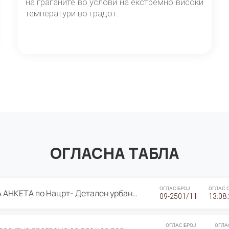
на граѓаните во услови на екстремно високи
температури во градот.
ОГЛАСНА ТАБЛА
ОГЛАС БРОЈ
ОГЛАС 
ЈАВНА ПРЕЗЕНТАЦИЈА И ЈАВНА АНКЕТА по Нацрт- Детален урбанистички план Градска четврт Ј 05- Барутана, Општина Центар- Скопје, плански период 2025-2030
09-2501/11
13.08
ОГЛАС БРОЈ
ОГЛА