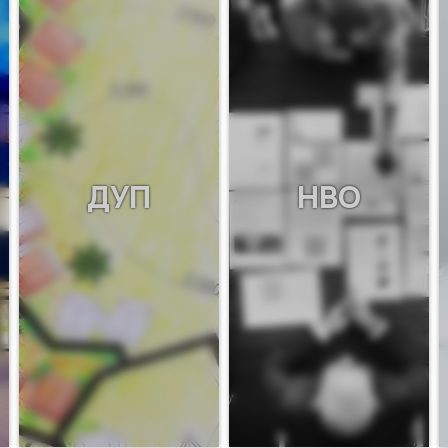
ДУП
НВО