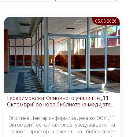
05.08 2026
Герасимовски: Основното училиште „11
Октомври" со нова библиотека-медијатека
од септември
Општина Центар информира дека во ООУ „11
Октомври" се финализира уредувањето на
новиот простор наменет за библиотека-