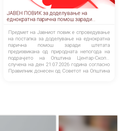
ЈАВЕН ПОВИК за доделување на
еднократна парична помош заради
штетата предизвикана од природната
непогода на подрачјето на Општина
Предмет на Јавниот повик е спроведување
Центар-Скопје случена на ден 21.07.2026
на постапка за доделување на еднократна
година
парична помош заради штетата
предизвикана од природната непогода на
подрачјето на Општина Центар-Скопје
случена на ден 21.07.2026 година согласно
Правилник донесен од Советот на Општина
Центар-Скопје („Службен гласник на
Општина Центар-Скопје“ број 9/26).