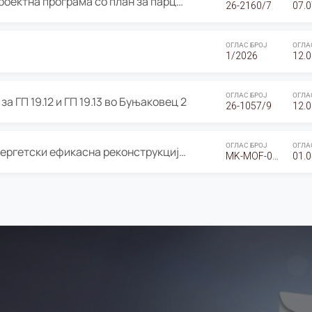
ОГЛАС за Јавно излагање на Проектна програма со план за парцелација за Урбанистички проект со план за парцелација за спојување на ГП 20.12 и ГП 20.37 од Изменување и дополнување на Детален урбанистички план Буњаковец 2, Општина Центар – Скопје
26-2160/7
07.0
ОГЛАС БРОЈ
ОГЛА
1/2026
12.0
ОГЛАС БРОЈ
ОГЛА
а ГП 19.12 и ГП 19.13 во Буњаковец 2
26-1057/9
12.0
ОГЛАС БРОЈ
ОГЛА
Оглас за Барање понуди за “Енергетски ефикасна реконструкција на објектот ООУ „Св. Кирил и Методиј"
MK-MOF-01-W-26-RFQ.
01.0