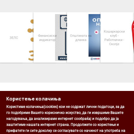
Кошаркарски
Финансиски
Општината на
клуб -
ЗЕЛС
индикатор
дланка
Работнички -
Скопје
<
>
Користење колачиња
Користиме колачиња(cookies) кои не содржат лични податоци, за да
го подобриме Вашето корисничко искуство, да ги извршиме Вашите
нагодувања, да анализираме интернет сообраќај и подобро да ја
Општина Центар
заштитиме нашата интернет страна. Продолжете со користење и
Михаил Цоков бр. 1, Скопје
прифатете ги сите доколку се согласувате со начинот на употреба на