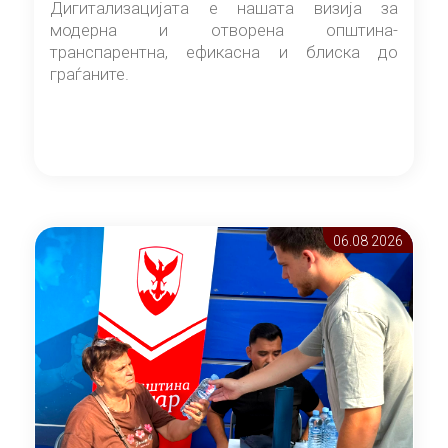
Дигитализацијата е нашата визија за
модерна и отворена општина-
транспарентна, ефикасна и блиска до
граѓаните.
06.08 2026