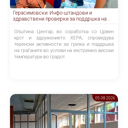
Герасимовски: Инфо-штандови и
здравствени проверки за поддршка на
граѓаните во услови на топлотен бран
Општина Центар, во соработка со Црвен
крст и здружението ХЕРА, спроведува
теренски активности за грижа и поддршка
на граѓаните во услови на екстремно високи
температури во градот.
05.08 2026