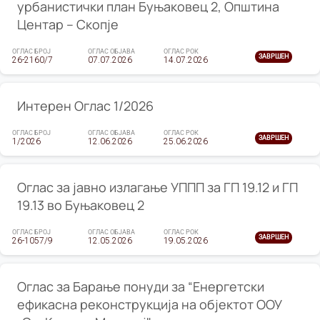
урбанистички план Буњаковец 2, Општина
Центар – Скопје
ОГЛАС БРОЈ
ОГЛАС ОБЈАВА
ОГЛАС РОК
ЗАВРШЕН
26-2160/7
07.07.2026
14.07.2026
Интерен Оглас 1/2026
ОГЛАС БРОЈ
ОГЛАС ОБЈАВА
ОГЛАС РОК
ЗАВРШЕН
1/2026
12.06.2026
25.06.2026
Оглас за јавно излагање УППП за ГП 19.12 и ГП
19.13 во Буњаковец 2
ОГЛАС БРОЈ
ОГЛАС ОБЈАВА
ОГЛАС РОК
ЗАВРШЕН
26-1057/9
12.05.2026
19.05.2026
Оглас за Барање понуди за “Енергетски
ефикасна реконструкција на објектот ООУ