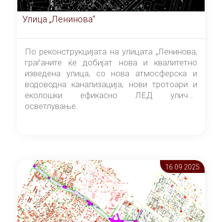
Улица „Ленинова“
По реконструкцијата на улицата „Ленинова,
граѓаните ќе добијат нова и квалитетно
изведена улица, со нова атмосферска и
водоводна канализација, нови тротоари и
еколошки ефикасно ЛЕД улично
осветлување.
16.09 2025