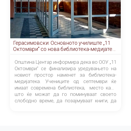
Герасимовски: Основното училиште „11
Октомври" со нова библиотека-медијатека
од септември
Општина Центар информира дека во ООУ „11
Октомври" се финализира уредувањето на
новиот простор наменет за библиотека-
медијатека. Учениците од септември ќе
имаат современа библиотека, место каде
што ќе можат да го поминуваат своето
слободно време, да позајмуваат книги, да
читаат и да разменуваат идеи.