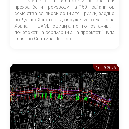
Со делењето на 150 пакети со храна и
прехранбени производи на 150 граѓани од
семејства со висок социјален ризик, заедно
со Душко Христов од здружението Банка за
Храна – БХМ, официјално го означивме
почетокот на реализација на проектот “Нула
Глад“ во Општина Центар
16.09 2025