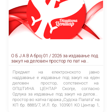
О Б Ј А В А брoj 01 / 2026 за издавање под
закуп на деловен простор по пат на
ЕЛЕКТРОНСКО ЈАВНО НАДДАВАЊЕ
Предмет на електронското јавно
наддавање е издавање под закуп на еден
деловен простор, сопственост на
ОПШТИНА ЦЕНТАР Скопје, согласно
Одлука за издавање под закуп на деловен
простор во катна гаража „Судска Палата” на
КП бр. 8885/7, И.Л. бр. 103901 КО Центар 1,
донесена од страна на Советот на