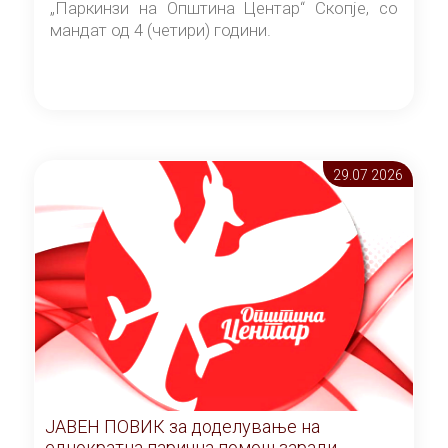
„Паркинзи на Општина Центар“ Скопје, со
мандат од 4 (четири) години.
29.07 2026
ЈАВЕН ПОВИК за доделување на
еднократна парична помош заради