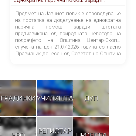
штетата предизвикана од природната
непогода на подрачјето на Општина
Предмет на Јавниот повик е спроведување
Центар-Скопје случена на ден 21.07.2026
на постапка за доделување на еднократна
година
парична помош заради штетата
предизвикана од природната непогода на
подрачјето на Општина Центар-Скопје
случена на ден 21.07.2026 година согласно
Правилник донесен од Советот на Општина
Центар-Скопје („Службен гласник на
Општина Центар-Скопје“ број 9/26).
ГРАДИНКИ
УЧИЛИШТА
ДУП
РЕГИСТАР
НВО
ПРОЕКТИ