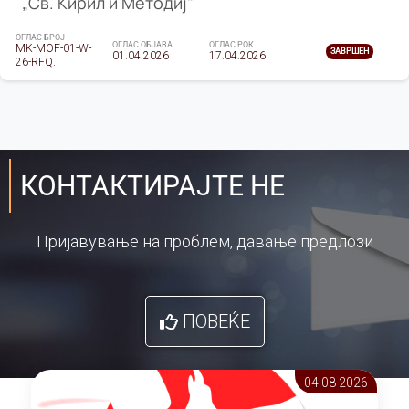
„Св. Кирил и Методиј"
ОГЛАС БРОЈ
ОГЛАС ОБЈАВА
ОГЛАС РОК
MK-MOF-01-W-
ЗАВРШЕН
01.04.2026
17.04.2026
26-RFQ.
КОНТАКТИРАЈТЕ НЕ
Пријавување на проблем, давање предлози
ПОВЕЌЕ
04.08 2026