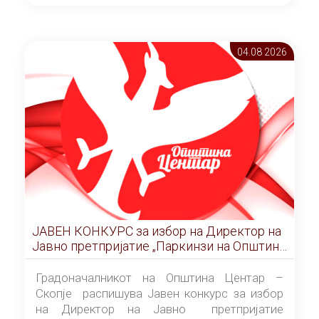
ОПШТИНА ЦЕНТАР Скопје Скопје
(„Службен гласник на Општина Центар
Скопје” број 9/2026), за времетраење од 3
04.08 2026
(три) години од денот на потпишувањето на
Договорот за закуп со најповолниот
понудувач.
ЈАВЕН КОНКУРС за избор на Директор на
Јавно претпријатие „Паркинзи на Општина
Центар“ – Скопје
Градоначалникот на Општина Центар –
Скопје распишува Јавен конкурс за избор
на Директор на Јавно претпријатие