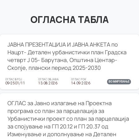
ОГЛАСНА ТАБЛА
ЈАВНА ПРЕЗЕНТАЦИЈА И ЈАВНА АНКЕТА по
Нацрт- Детален урбанистички план Градска
четврт Ј 05- Барутана, Општина Центар-
Скопје, плански период 2025-2030
ОГЛАС БРОЈ
ОГЛАС ОБЈАВА
ОГЛАС РОК
ВО МИРУВАЊЕ
09-2501/11
13.08.2026
14.09.2026
ОГЛАС за Јавно излагање на Проектна
програма со план за парцелација за
Урбанистички проект со план за парцелација
за спојување на ГП 20.12 и ГП 20.37 од
Изменување и дополнување на Детален