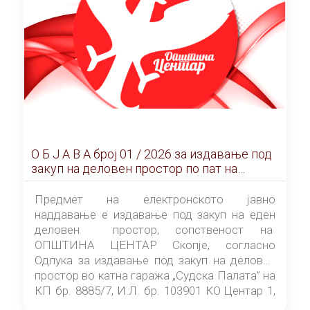
О Б Ј А В А брoj 01 / 2026 за издавање под
закуп на деловен простор по пат на
ЕЛЕКТРОНСКО ЈАВНО НАДДАВАЊЕ
Предмет на електронското јавно
наддавање е издавање под закуп на еден
деловен простор, сопственост на
ОПШТИНА ЦЕНТАР Скопје, согласно
Одлука за издавање под закуп на деловен
простор во катна гаража „Судска Палата” на
КП бр. 8885/7, И.Л. бр. 103901 КО Центар 1,
донесена од страна на Советот на