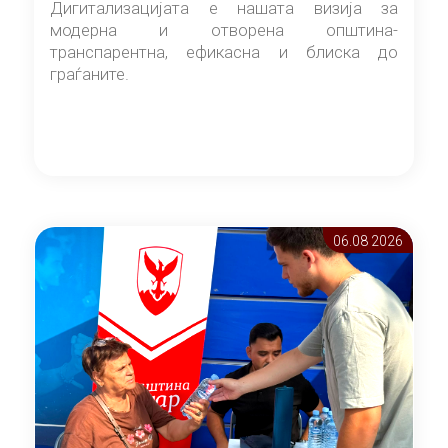
Дигитализацијата е нашата визија за
модерна и отворена општина-
транспарентна, ефикасна и блиска до
граѓаните.
06.08 2026