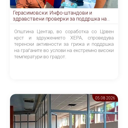
Герасимовски: Инфо-штандови и
здравствени проверки за поддршка на
граѓаните во услови на топлотен бран
Општина Центар, во соработка со Црвен
крст и здружението ХЕРА, спроведува
теренски активности за грижа и поддршка
на граѓаните во услови на екстремно високи
температури во градот.
05.08 2026