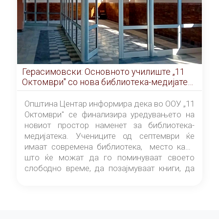
Герасимовски: Основното училиште „11
Октомври" со нова библиотека-медијатека
од септември
Општина Центар информира дека во ООУ „11
Октомври" се финализира уредувањето на
новиот простор наменет за библиотека-
медијатека. Учениците од септември ќе
имаат современа библиотека, место каде
што ќе можат да го поминуваат своето
слободно време, да позајмуваат книги, да
читаат и да разменуваат идеи.