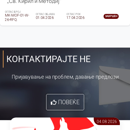
„Св. Кирил и Методиј"
ОГЛАС БРОЈ
ОГЛАС ОБЈАВА
ОГЛАС РОК
MK-MOF-01-W-
ЗАВРШЕН
01.04.2026
17.04.2026
26-RFQ.
КОНТАКТИРАЈТЕ НЕ
Пријавување на проблем, давање предлози
ПОВЕЌЕ
04.08 2026