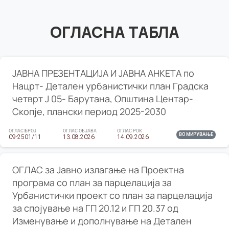
ОГЛАСНА ТАБЛА
ЈАВНА ПРЕЗЕНТАЦИЈА И ЈАВНА АНКЕТА по
Нацрт- Детален урбанистички план Градска
четврт Ј 05- Барутана, Општина Центар-
Скопје, плански период 2025-2030
ОГЛАС БРОЈ
ОГЛАС ОБЈАВА
ОГЛАС РОК
ВО МИРУВАЊЕ
09-2501/11
13.08.2026
14.09.2026
ОГЛАС за Јавно излагање на Проектна
програма со план за парцелација за
Урбанистички проект со план за парцелација
за спојување на ГП 20.12 и ГП 20.37 од
Изменување и дополнување на Детален