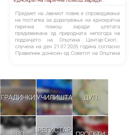
штетата предизвикана од природната
непогода на подрачјето на Општина
Предмет на Јавниот повик е спроведување
Центар-Скопје случена на ден 21.07.2026
на постапка за доделување на еднократна
година
парична помош заради штетата
предизвикана од природната непогода на
подрачјето на Општина Центар-Скопје
случена на ден 21.07.2026 година согласно
Правилник донесен од Советот на Општина
Центар-Скопје („Службен гласник на
Општина Центар-Скопје“ број 9/26).
ГРАДИНКИ
УЧИЛИШТА
ДУП
РЕГИСТАР
НВО
ПРОЕКТИ