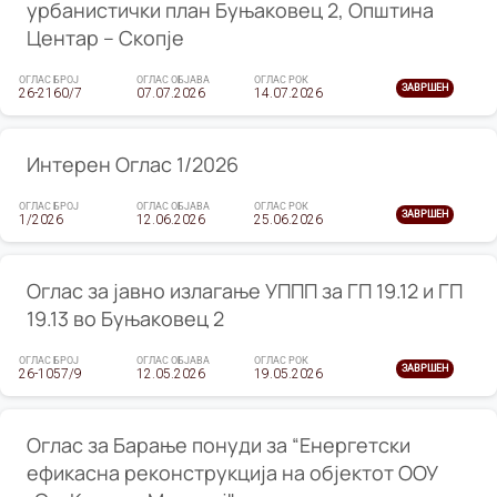
урбанистички план Буњаковец 2, Општина
Центар – Скопје
ОГЛАС БРОЈ
ОГЛАС ОБЈАВА
ОГЛАС РОК
ЗАВРШЕН
26-2160/7
07.07.2026
14.07.2026
Интерен Оглас 1/2026
ОГЛАС БРОЈ
ОГЛАС ОБЈАВА
ОГЛАС РОК
ЗАВРШЕН
1/2026
12.06.2026
25.06.2026
Оглас за јавно излагање УППП за ГП 19.12 и ГП
19.13 во Буњаковец 2
ОГЛАС БРОЈ
ОГЛАС ОБЈАВА
ОГЛАС РОК
ЗАВРШЕН
26-1057/9
12.05.2026
19.05.2026
Оглас за Барање понуди за “Енергетски
ефикасна реконструкција на објектот ООУ