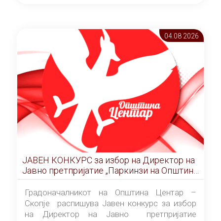
ОПШТИНА ЦЕНТАР Скопје Скопје
(„Службен гласник на Општина Центар
Скопје” број 9/2026), за времетраење од 3
04.08 2026
(три) години од денот на потпишувањето на
Договорот за закуп со најповолниот
понудувач.
ЈАВЕН КОНКУРС за избор на Директор на
Јавно претпријатие „Паркинзи на Општина
Центар“ – Скопје
Градоначалникот на Општина Центар –
Скопје распишува Јавен конкурс за избор
на Директор на Јавно претпријатие