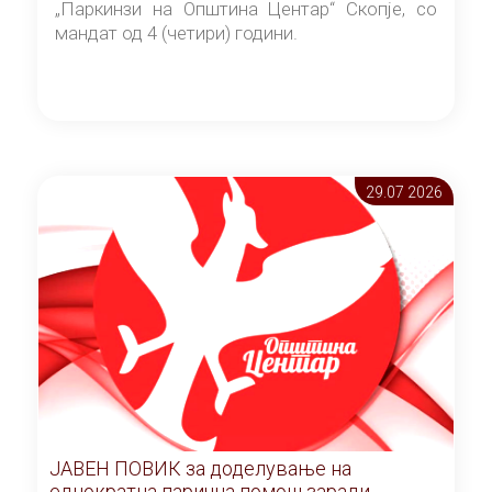
„Паркинзи на Општина Центар“ Скопје, со
мандат од 4 (четири) години.
29.07 2026
ЈАВЕН ПОВИК за доделување на
еднократна парична помош заради