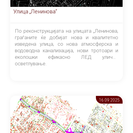
Улица „Ленинова“
По реконструкцијата на улицата „Ленинова,
граѓаните ќе добијат нова и квалитетно
изведена улица, со нова атмосферска и
водоводна канализација, нови тротоари и
еколошки ефикасно ЛЕД улично
осветлување.
16.09 2025