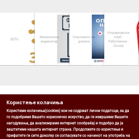
Кошаркарски
Финансиски
Општината на
клуб -
ЗЕЛС
индикатор
дланка
Работнички -
Скопје
<
>
Користење колачиња
Користиме колачиња(cookies) кои не содржат лични податоци, за да
го подобриме Вашето корисничко искуство, да ги извршиме Вашите
нагодувања, да анализираме интернет сообраќај и подобро да ја
Општина Центар
заштитиме нашата интернет страна. Продолжете со користење и
Михаил Цоков бр. 1, Скопје
прифатете ги сите доколку се согласувате со начинот на употреба на