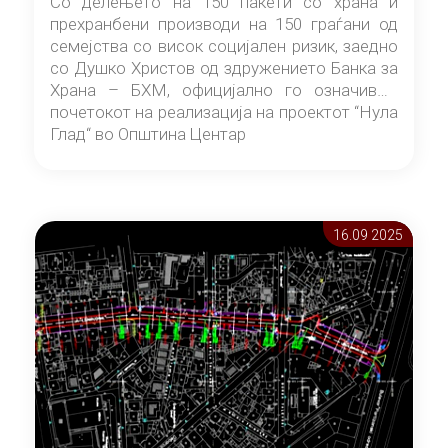
Со делењето на 150 пакети со храна и
прехранбени производи на 150 граѓани од
семејства со висок социјален ризик, заедно
со Душко Христов од здружението Банка за
Храна – БХМ, официјално го означивме
почетокот на реализација на проектот “Нула
Глад“ во Општина Центар
16.09 2025