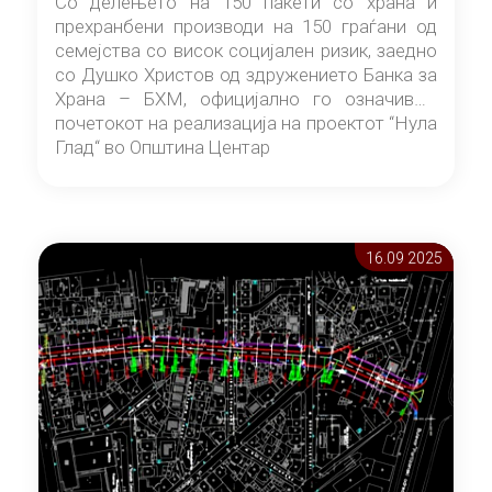
Со делењето на 150 пакети со храна и
прехранбени производи на 150 граѓани од
семејства со висок социјален ризик, заедно
со Душко Христов од здружението Банка за
Храна – БХМ, официјално го означивме
почетокот на реализација на проектот “Нула
Глад“ во Општина Центар
16.09 2025