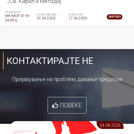
„Св. Кирил и Методиј"
ОГЛАС БРОЈ
ОГЛАС ОБЈАВА
ОГЛАС РОК
MK-MOF-01-W-
ЗАВРШЕН
01.04.2026
17.04.2026
26-RFQ.
КОНТАКТИРАЈТЕ НЕ
Пријавување на проблем, давање предлози
ПОВЕЌЕ
04.08 2026