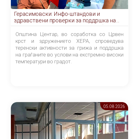
Герасимовски: Инфо-штандови и
здравствени проверки за поддршка на
граѓаните во услови на топлотен бран
Општина Центар, во соработка со Црвен
крст и здружението ХЕРА, спроведува
теренски активности за грижа и поддршка
на граѓаните во услови на екстремно високи
температури во градот.
05.08 2026