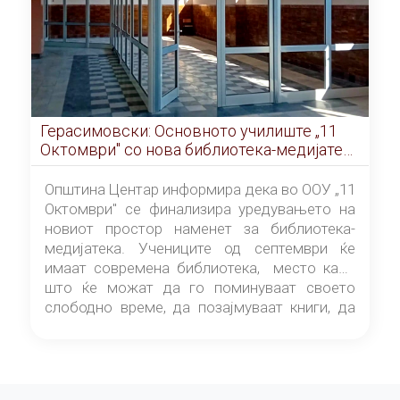
Герасимовски: Основното училиште „11
Октомври" со нова библиотека-медијатека
од септември
Општина Центар информира дека во ООУ „11
Октомври" се финализира уредувањето на
новиот простор наменет за библиотека-
медијатека. Учениците од септември ќе
имаат современа библиотека, место каде
што ќе можат да го поминуваат своето
слободно време, да позајмуваат книги, да
читаат и да разменуваат идеи.