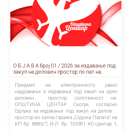
О Б Ј А В А брoj 01 / 2026 за издавање под
закуп на деловен простор по пат на
ЕЛЕКТРОНСКО ЈАВНО НАДДАВАЊЕ
Предмет на електронското јавно
наддавање е издавање под закуп на еден
деловен простор, сопственост на
ОПШТИНА ЦЕНТАР Скопје, согласно
Одлука за издавање под закуп на деловен
простор во катна гаража „Судска Палата” на
КП бр. 8885/7, И.Л. бр. 103901 КО Центар 1,
донесена од страна на Советот на