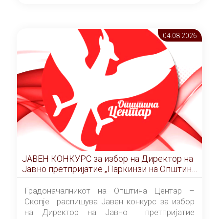
ОПШТИНА ЦЕНТАР Скопје Скопје
(„Службен гласник на Општина Центар
Скопје” број 9/2026), за времетраење од 3
04.08 2026
(три) години од денот на потпишувањето на
Договорот за закуп со најповолниот
понудувач.
ЈАВЕН КОНКУРС за избор на Директор на
Јавно претпријатие „Паркинзи на Општина
Центар“ – Скопје
Градоначалникот на Општина Центар –
Скопје распишува Јавен конкурс за избор
на Директор на Јавно претпријатие