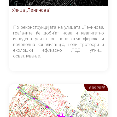
Улица „Ленинова“
По реконструкцијата на улицата „Ленинова,
граѓаните ќе добијат нова и квалитетно
изведена улица, со нова атмосферска и
водоводна канализација, нови тротоари и
еколошки ефикасно ЛЕД улично
осветлување.
16.09 2025