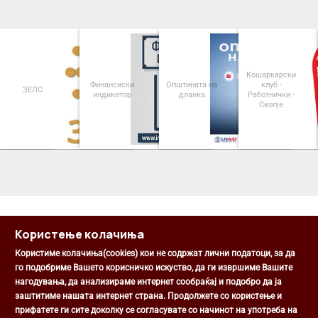
Кошаркарски
Финансиски
Општината на
клуб -
ЗЕЛС
индикатор
дланка
Работнички -
Скопје
<
>
Користење колачиња
Користиме колачиња(cookies) кои не содржат лични податоци, за да
го подобриме Вашето корисничко искуство, да ги извршиме Вашите
нагодувања, да анализираме интернет сообраќај и подобро да ја
Општина Центар
заштитиме нашата интернет страна. Продолжете со користење и
Михаил Цоков бр. 1, Скопје
прифатете ги сите доколку се согласувате со начинот на употреба на