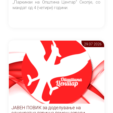
„Паркинзи на Општина Центар“ Скопје, со
мандат од 4 (четири) години.
29.07 2026
ЈАВЕН ПОВИК за доделување на
еднократна парична помош заради