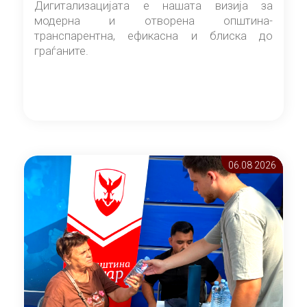
Дигитализацијата е нашата визија за
модерна и отворена општина-
транспарентна, ефикасна и блиска до
граѓаните.
06.08 2026