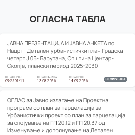
ОГЛАСНА ТАБЛА
ЈАВНА ПРЕЗЕНТАЦИЈА И ЈАВНА АНКЕТА по
Нацрт- Детален урбанистички план Градска
четврт Ј 05- Барутана, Општина Центар-
Скопје, плански период 2025-2030
ОГЛАС БРОЈ
ОГЛАС ОБЈАВА
ОГЛАС РОК
ВО МИРУВАЊЕ
09-2501/11
13.08.2026
14.09.2026
ОГЛАС за Јавно излагање на Проектна
програма со план за парцелација за
Урбанистички проект со план за парцелација
за спојување на ГП 20.12 и ГП 20.37 од
Изменување и дополнување на Детален