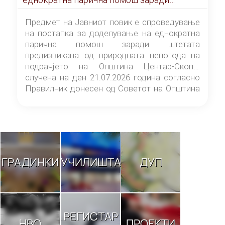
штетата предизвикана од природната
непогода на подрачјето на Општина
Предмет на Јавниот повик е спроведување
Центар-Скопје случена на ден 21.07.2026
на постапка за доделување на еднократна
година
парична помош заради штетата
предизвикана од природната непогода на
подрачјето на Општина Центар-Скопје
случена на ден 21.07.2026 година согласно
Правилник донесен од Советот на Општина
Центар-Скопје („Службен гласник на
Општина Центар-Скопје“ број 9/26).
ГРАДИНКИ
УЧИЛИШТА
ДУП
РЕГИСТАР
НВО
ПРОЕКТИ