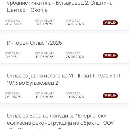
урбанистички план Буњаковец 2, Општина
Центар – Скопје
ОГЛАС БРОЈ
ОГЛАС ОБЈАВА
ОГЛАС РОК
ЗАВРШЕН
26-2160/7
07.07.2026
14.07.2026
Интерен Оглас 1/2026
ОГЛАС БРОЈ
ОГЛАС ОБЈАВА
ОГЛАС РОК
ЗАВРШЕН
1/2026
12.06.2026
25.06.2026
Оглас за јавно излагање УППП за ГП 19.12 и ГП
19.13 во Буњаковец 2
ОГЛАС БРОЈ
ОГЛАС ОБЈАВА
ОГЛАС РОК
ЗАВРШЕН
26-1057/9
12.05.2026
19.05.2026
Оглас за Барање понуди за “Енергетски
ефикасна реконструкција на објектот ООУ