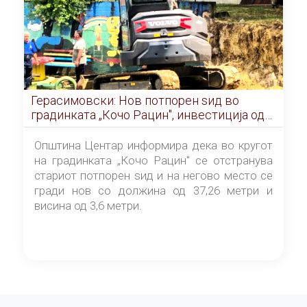
Герасимовски: Нов потпорен ѕид во
градинката „Кочо Рацин", инвестиција од
5,99 милиони денари
Општина Центар информира дека во кругот
на градинката „Кочо Рацин" се отстранува
стариот потпорен ѕид и на негово место се
гради нов со должина од 37,26 метри и
висина од 3,6 метри.