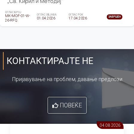
„Св. Кирил и Методиј"
ОГЛАС БРОЈ
ОГЛАС ОБЈАВА
ОГЛАС РОК
MK-MOF-01-W-
ЗАВРШЕН
01.04.2026
17.04.2026
26-RFQ.
КОНТАКТИРАЈТЕ НЕ
Пријавување на проблем, давање предлози
ПОВЕЌЕ
04.08 2026