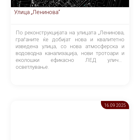
Улица „Ленинова“
По реконструкцијата на улицата „Ленинова,
граѓаните ќе добијат нова и квалитетно
изведена улица, со нова атмосферска и
водоводна канализација, нови тротоари и
еколошки ефикасно ЛЕД улично
осветлување.
16.09 2025