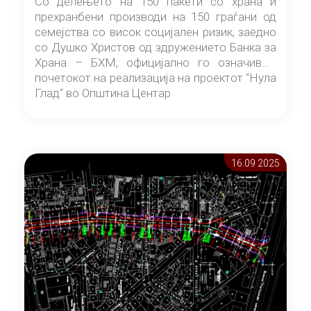
Со делењето на 150 пакети со храна и
прехранбени производи на 150 граѓани од
семејства со висок социјален ризик, заедно
со Душко Христов од здружението Банка за
Храна – БХМ, официјално го означивме
почетокот на реализација на проектот “Нула
Глад“ во Општина Центар
16.09 2025