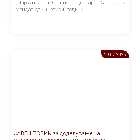
„Паркинзи на Општина Центар“ Скопје, со
мандат од 4 (четири) години.
29.07 2026
ЈАВЕН ПОВИК за доделување на
еднократна парична помош заради