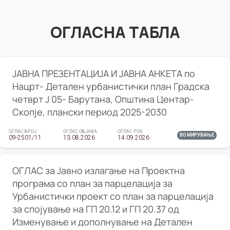
ОГЛАСНА ТАБЛА
ЈАВНА ПРЕЗЕНТАЦИЈА И ЈАВНА АНКЕТА по
Нацрт- Детален урбанистички план Градска
четврт Ј 05- Барутана, Општина Центар-
Скопје, плански период 2025-2030
ОГЛАС БРОЈ
ОГЛАС ОБЈАВА
ОГЛАС РОК
ВО МИРУВАЊЕ
09-2501/11
13.08.2026
14.09.2026
ОГЛАС за Јавно излагање на Проектна
програма со план за парцелација за
Урбанистички проект со план за парцелација
за спојување на ГП 20.12 и ГП 20.37 од
Изменување и дополнување на Детален