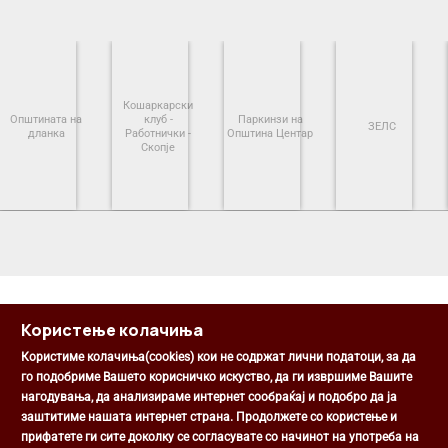
Кошаркарски
Општината на
клуб -
Паркинзи на
ЗЕЛС
дланка
Работнички -
Општина Центар
Скопје
<
>
Користење колачиња
Користиме колачиња(cookies) кои не содржат лични податоци, за да
го подобриме Вашето корисничко искуство, да ги извршиме Вашите
нагодувања, да анализираме интернет сообраќај и подобро да ја
Општина Центар
заштитиме нашата интернет страна. Продолжете со користење и
Михаил Цоков бр. 1, Скопје
прифатете ги сите доколку се согласувате со начинот на употреба на