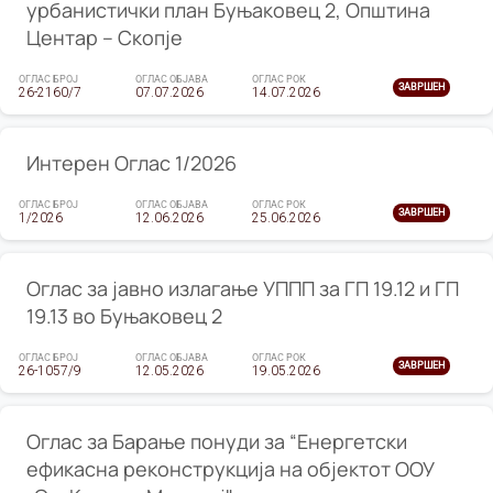
урбанистички план Буњаковец 2, Општина
Центар – Скопје
ОГЛАС БРОЈ
ОГЛАС ОБЈАВА
ОГЛАС РОК
ЗАВРШЕН
26-2160/7
07.07.2026
14.07.2026
Интерен Оглас 1/2026
ОГЛАС БРОЈ
ОГЛАС ОБЈАВА
ОГЛАС РОК
ЗАВРШЕН
1/2026
12.06.2026
25.06.2026
Оглас за јавно излагање УППП за ГП 19.12 и ГП
19.13 во Буњаковец 2
ОГЛАС БРОЈ
ОГЛАС ОБЈАВА
ОГЛАС РОК
ЗАВРШЕН
26-1057/9
12.05.2026
19.05.2026
Оглас за Барање понуди за “Енергетски
ефикасна реконструкција на објектот ООУ