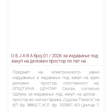
О Б Ј А В А брoj 01 / 2026 за издавање под
закуп на деловен простор по пат на
ЕЛЕКТРОНСКО ЈАВНО НАДДАВАЊЕ
Предмет на електронското јавно
наддавање е издавање под закуп на еден
деловен простор, сопственост на
ОПШТИНА ЦЕНТАР Скопје, согласно
Одлука за издавање под закуп на деловен
простор во катна гаража „Судска Палата” на
КП бр. 8885/7, И.Л. бр. 103901 КО Центар 1,
донесена од страна на Советот на