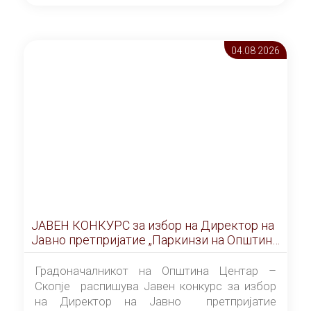
ОПШТИНА ЦЕНТАР Скопје Скопје
(„Службен гласник на Општина Центар
Скопје” број 9/2026), за времетраење од 3
04.08 2026
(три) години од денот на потпишувањето на
Договорот за закуп со најповолниот
понудувач.
ЈАВЕН КОНКУРС за избор на Директор на
Јавно претпријатие „Паркинзи на Општина
Центар“ – Скопје
Градоначалникот на Општина Центар –
Скопје распишува Јавен конкурс за избор
на Директор на Јавно претпријатие