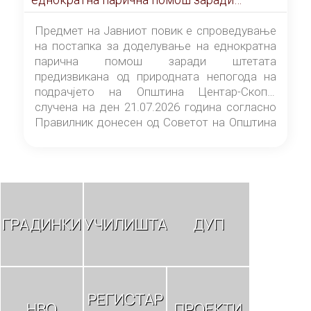
штетата предизвикана од природната
непогода на подрачјето на Општина
Предмет на Јавниот повик е спроведување
Центар-Скопје случена на ден 21.07.2026
на постапка за доделување на еднократна
година
парична помош заради штетата
предизвикана од природната непогода на
подрачјето на Општина Центар-Скопје
случена на ден 21.07.2026 година согласно
Правилник донесен од Советот на Општина
Центар-Скопје („Службен гласник на
Општина Центар-Скопје“ број 9/26).
ГРАДИНКИ
УЧИЛИШТА
ДУП
РЕГИСТАР
НВО
ПРОЕКТИ