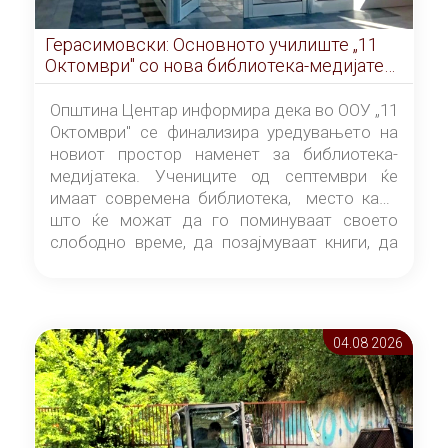
Герасимовски: Основното училиште „11
Октомври" со нова библиотека-медијатека
од септември
Општина Центар информира дека во ООУ „11
Октомври" се финализира уредувањето на
новиот простор наменет за библиотека-
медијатека. Учениците од септември ќе
имаат современа библиотека, место каде
што ќе можат да го поминуваат своето
слободно време, да позајмуваат книги, да
читаат и да разменуваат идеи.
04.08 2026