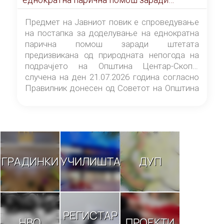
штетата предизвикана од природната
непогода на подрачјето на Општина
Предмет на Јавниот повик е спроведување
Центар-Скопје случена на ден 21.07.2026
на постапка за доделување на еднократна
година
парична помош заради штетата
предизвикана од природната непогода на
подрачјето на Општина Центар-Скопје
случена на ден 21.07.2026 година согласно
Правилник донесен од Советот на Општина
Центар-Скопје („Службен гласник на
Општина Центар-Скопје“ број 9/26).
ГРАДИНКИ
УЧИЛИШТА
ДУП
РЕГИСТАР
НВО
ПРОЕКТИ