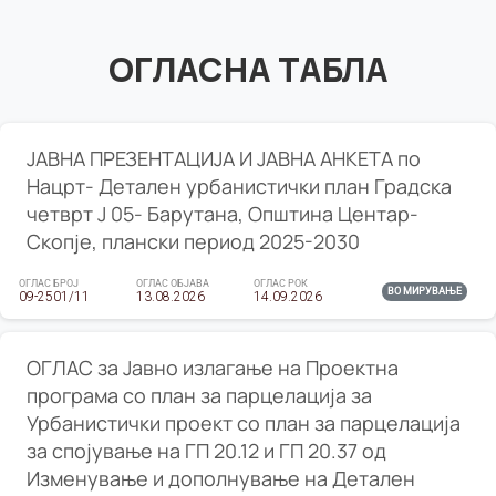
ОГЛАСНА ТАБЛА
ЈАВНА ПРЕЗЕНТАЦИЈА И ЈАВНА АНКЕТА по
Нацрт- Детален урбанистички план Градска
четврт Ј 05- Барутана, Општина Центар-
Скопје, плански период 2025-2030
ОГЛАС БРОЈ
ОГЛАС ОБЈАВА
ОГЛАС РОК
ВО МИРУВАЊЕ
09-2501/11
13.08.2026
14.09.2026
ОГЛАС за Јавно излагање на Проектна
програма со план за парцелација за
Урбанистички проект со план за парцелација
за спојување на ГП 20.12 и ГП 20.37 од
Изменување и дополнување на Детален