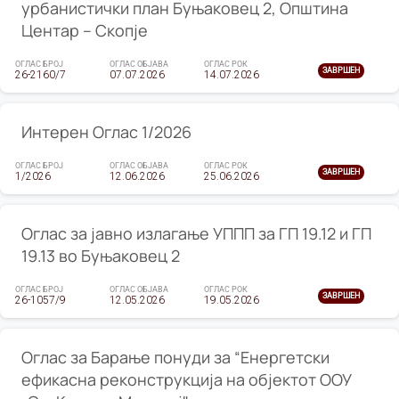
урбанистички план Буњаковец 2, Општина
Центар – Скопје
ОГЛАС БРОЈ
ОГЛАС ОБЈАВА
ОГЛАС РОК
ЗАВРШЕН
26-2160/7
07.07.2026
14.07.2026
Интерен Оглас 1/2026
ОГЛАС БРОЈ
ОГЛАС ОБЈАВА
ОГЛАС РОК
ЗАВРШЕН
1/2026
12.06.2026
25.06.2026
Оглас за јавно излагање УППП за ГП 19.12 и ГП
19.13 во Буњаковец 2
ОГЛАС БРОЈ
ОГЛАС ОБЈАВА
ОГЛАС РОК
ЗАВРШЕН
26-1057/9
12.05.2026
19.05.2026
Оглас за Барање понуди за “Енергетски
ефикасна реконструкција на објектот ООУ