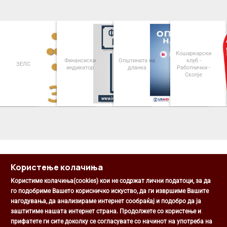
Кошаркарски
Финансиски
Општината на
клуб -
ЗЕЛС
индикатор
дланка
Работнички -
Скопје
<
>
Користење колачиња
Користиме колачиња(cookies) кои не содржат лични податоци, за да
го подобриме Вашето корисничко искуство, да ги извршиме Вашите
нагодувања, да анализираме интернет сообраќај и подобро да ја
Општина Центар
заштитиме нашата интернет страна. Продолжете со користење и
Михаил Цоков бр. 1, Скопје
прифатете ги сите доколку се согласувате со начинот на употреба на