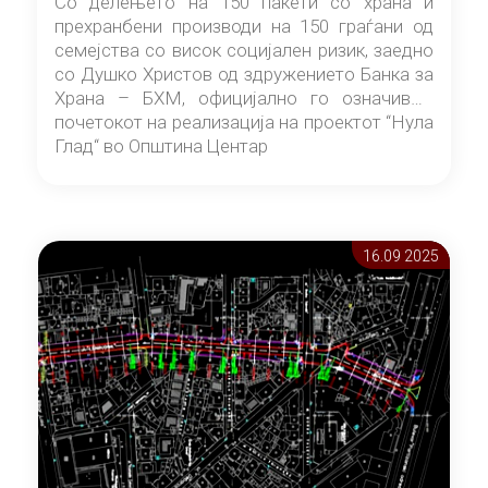
Со делењето на 150 пакети со храна и
прехранбени производи на 150 граѓани од
семејства со висок социјален ризик, заедно
со Душко Христов од здружението Банка за
Храна – БХМ, официјално го означивме
почетокот на реализација на проектот “Нула
Глад“ во Општина Центар
16.09 2025