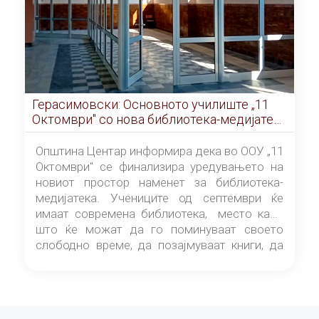
Герасимовски: Основното училиште „11
Октомври" со нова библиотека-медијатека
од септември
Општина Центар информира дека во ООУ „11
Октомври" се финализира уредувањето на
новиот простор наменет за библиотека-
медијатека. Учениците од септември ќе
имаат современа библиотека, место каде
што ќе можат да го поминуваат своето
слободно време, да позајмуваат книги, да
читаат и да разменуваат идеи.