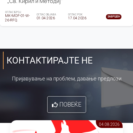
„Св. Кирил и Методиј"
ОГЛАС БРОЈ
ОГЛАС ОБЈАВА
ОГЛАС РОК
MK-MOF-01-W-
ЗАВРШЕН
01.04.2026
17.04.2026
26-RFQ.
КОНТАКТИРАЈТЕ НЕ
Пријавување на проблем, давање предлози
ПОВЕЌЕ
04.08 2026