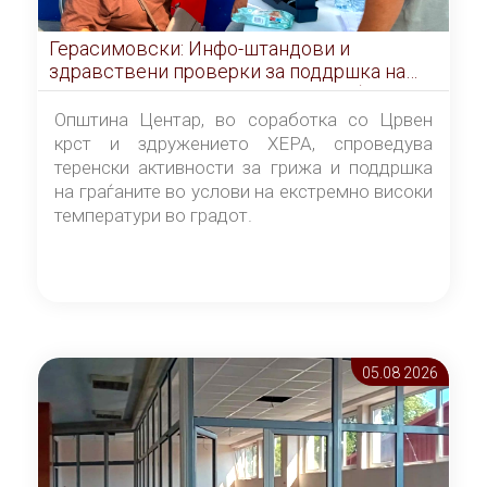
Герасимовски: Инфо-штандови и
здравствени проверки за поддршка на
граѓаните во услови на топлотен бран
Општина Центар, во соработка со Црвен
крст и здружението ХЕРА, спроведува
теренски активности за грижа и поддршка
на граѓаните во услови на екстремно високи
температури во градот.
05.08 2026