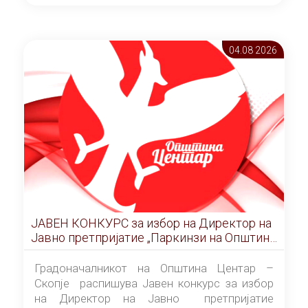
ОПШТИНА ЦЕНТАР Скопје Скопје
(„Службен гласник на Општина Центар
Скопје” број 9/2026), за времетраење од 3
04.08 2026
(три) години од денот на потпишувањето на
Договорот за закуп со најповолниот
понудувач.
ЈАВЕН КОНКУРС за избор на Директор на
Јавно претпријатие „Паркинзи на Општина
Центар“ – Скопје
Градоначалникот на Општина Центар –
Скопје распишува Јавен конкурс за избор
на Директор на Јавно претпријатие