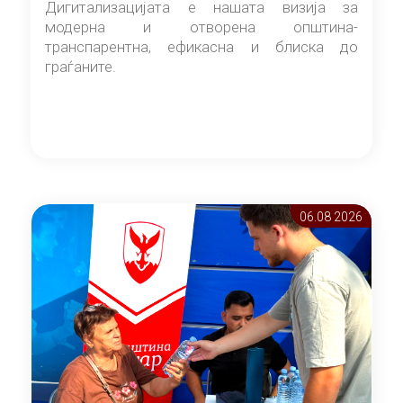
Дигитализацијата е нашата визија за
модерна и отворена општина-
транспарентна, ефикасна и блиска до
граѓаните.
06.08 2026