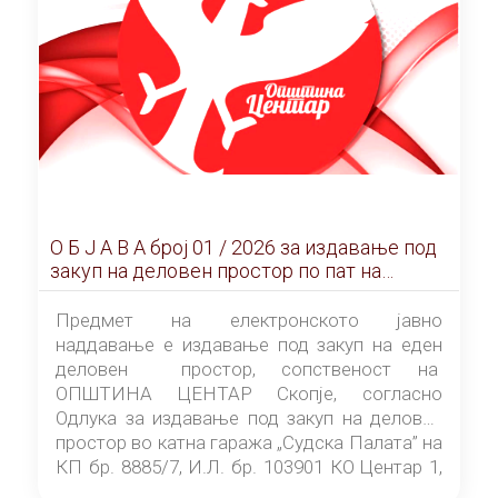
О Б Ј А В А брoj 01 / 2026 за издавање под
закуп на деловен простор по пат на
ЕЛЕКТРОНСКО ЈАВНО НАДДАВАЊЕ
Предмет на електронското јавно
наддавање е издавање под закуп на еден
деловен простор, сопственост на
ОПШТИНА ЦЕНТАР Скопје, согласно
Одлука за издавање под закуп на деловен
простор во катна гаража „Судска Палата” на
КП бр. 8885/7, И.Л. бр. 103901 КО Центар 1,
донесена од страна на Советот на