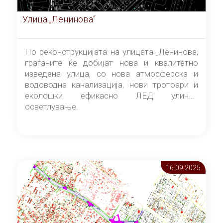
Улица „Ленинова“
По реконструкцијата на улицата „Ленинова,
граѓаните ќе добијат нова и квалитетно
изведена улица, со нова атмосферска и
водоводна канализација, нови тротоари и
еколошки ефикасно ЛЕД улично
осветлување.
16.09 2025