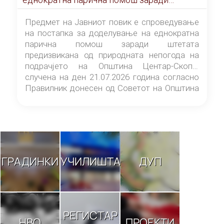
штетата предизвикана од природната
непогода на подрачјето на Општина
Предмет на Јавниот повик е спроведување
Центар-Скопје случена на ден 21.07.2026
на постапка за доделување на еднократна
година
парична помош заради штетата
предизвикана од природната непогода на
подрачјето на Општина Центар-Скопје
случена на ден 21.07.2026 година согласно
Правилник донесен од Советот на Општина
Центар-Скопје („Службен гласник на
Општина Центар-Скопје“ број 9/26).
ГРАДИНКИ
УЧИЛИШТА
ДУП
РЕГИСТАР
НВО
ПРОЕКТИ