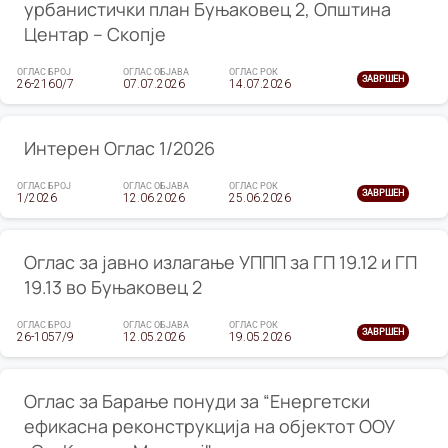
урбанистички план Буњаковец 2, Општина
Центар – Скопје
ОГЛАС БРОЈ
ОГЛАС ОБЈАВА
ОГЛАС РОК
ЗАВРШЕН
26-2160/7
07.07.2026
14.07.2026
Интерен Оглас 1/2026
ОГЛАС БРОЈ
ОГЛАС ОБЈАВА
ОГЛАС РОК
ЗАВРШЕН
1/2026
12.06.2026
25.06.2026
Оглас за јавно излагање УППП за ГП 19.12 и ГП
19.13 во Буњаковец 2
ОГЛАС БРОЈ
ОГЛАС ОБЈАВА
ОГЛАС РОК
ЗАВРШЕН
26-1057/9
12.05.2026
19.05.2026
Оглас за Барање понуди за “Енергетски
ефикасна реконструкција на објектот ООУ