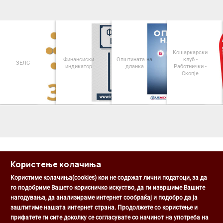
Кошаркарски
Финансиски
Општината на
клуб -
ЗЕЛС
индикатор
дланка
Работнички -
Скопје
<
>
Користење колачиња
Користиме колачиња(cookies) кои не содржат лични податоци, за да
го подобриме Вашето корисничко искуство, да ги извршиме Вашите
нагодувања, да анализираме интернет сообраќај и подобро да ја
Општина Центар
заштитиме нашата интернет страна. Продолжете со користење и
Михаил Цоков бр. 1, Скопје
прифатете ги сите доколку се согласувате со начинот на употреба на