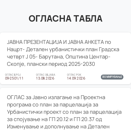
ОГЛАСНА ТАБЛА
ЈАВНА ПРЕЗЕНТАЦИЈА И ЈАВНА АНКЕТА по
Нацрт- Детален урбанистички план Градска
четврт Ј 05- Барутана, Општина Центар-
Скопје, плански период 2025-2030
ОГЛАС БРОЈ
ОГЛАС ОБЈАВА
ОГЛАС РОК
ВО МИРУВАЊЕ
09-2501/11
13.08.2026
14.09.2026
ОГЛАС за Јавно излагање на Проектна
програма со план за парцелација за
Урбанистички проект со план за парцелација
за спојување на ГП 20.12 и ГП 20.37 од
Изменување и дополнување на Детален