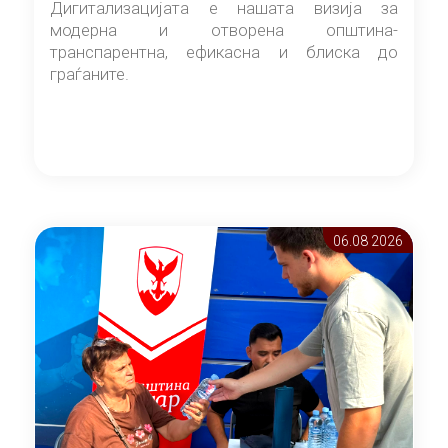
Дигитализацијата е нашата визија за
модерна и отворена општина-
транспарентна, ефикасна и блиска до
граѓаните.
06.08 2026