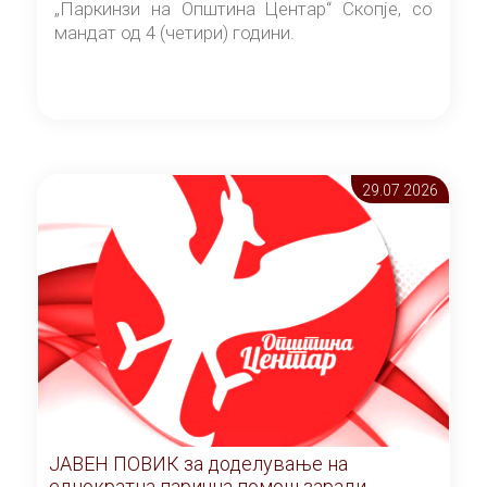
„Паркинзи на Општина Центар“ Скопје, со
мандат од 4 (четири) години.
29.07 2026
ЈАВЕН ПОВИК за доделување на
еднократна парична помош заради