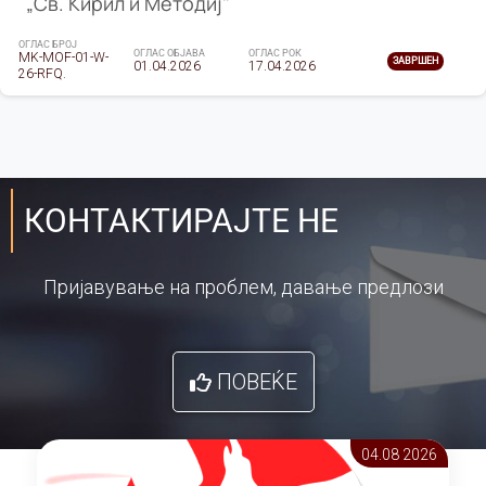
„Св. Кирил и Методиј"
ОГЛАС БРОЈ
ОГЛАС ОБЈАВА
ОГЛАС РОК
MK-MOF-01-W-
ЗАВРШЕН
01.04.2026
17.04.2026
26-RFQ.
КОНТАКТИРАЈТЕ НЕ
Пријавување на проблем, давање предлози
ПОВЕЌЕ
04.08 2026