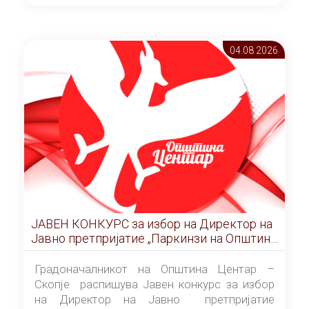
ОПШТИНА ЦЕНТАР Скопје Скопје
(„Службен гласник на Општина Центар
Скопје” број 9/2026), за времетраење од 3
04.08 2026
(три) години од денот на потпишувањето на
Договорот за закуп со најповолниот
понудувач.
ЈАВЕН КОНКУРС за избор на Директор на
Јавно претпријатие „Паркинзи на Општина
Центар“ – Скопје
Градоначалникот на Општина Центар –
Скопје распишува Јавен конкурс за избор
на Директор на Јавно претпријатие