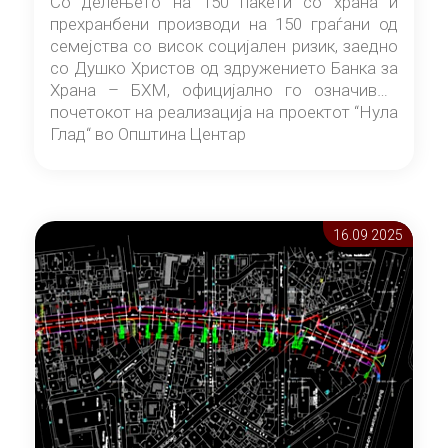
Со делењето на 150 пакети со храна и
прехранбени производи на 150 граѓани од
семејства со висок социјален ризик, заедно
со Душко Христов од здружението Банка за
Храна – БХМ, официјално го означивме
почетокот на реализација на проектот “Нула
Глад“ во Општина Центар
16.09 2025