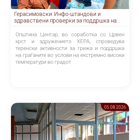
Герасимовски: Инфо-штандови и
здравствени проверки за поддршка на
граѓаните во услови на топлотен бран
Општина Центар, во соработка со Црвен
крст и здружението ХЕРА, спроведува
теренски активности за грижа и поддршка
на граѓаните во услови на екстремно високи
температури во градот.
05.08 2026