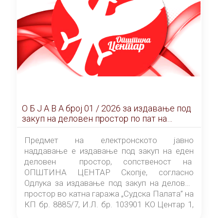
О Б Ј А В А брoj 01 / 2026 за издавање под
закуп на деловен простор по пат на
ЕЛЕКТРОНСКО ЈАВНО НАДДАВАЊЕ
Предмет на електронското јавно
наддавање е издавање под закуп на еден
деловен простор, сопственост на
ОПШТИНА ЦЕНТАР Скопје, согласно
Одлука за издавање под закуп на деловен
простор во катна гаража „Судска Палата” на
КП бр. 8885/7, И.Л. бр. 103901 КО Центар 1,
донесена од страна на Советот на