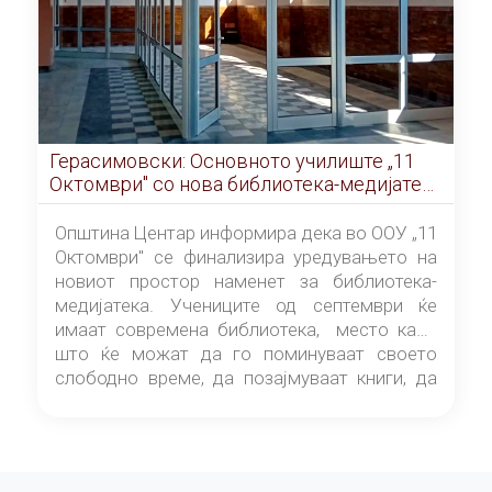
Герасимовски: Основното училиште „11
Октомври" со нова библиотека-медијатека
од септември
Општина Центар информира дека во ООУ „11
Октомври" се финализира уредувањето на
новиот простор наменет за библиотека-
медијатека. Учениците од септември ќе
имаат современа библиотека, место каде
што ќе можат да го поминуваат своето
слободно време, да позајмуваат книги, да
читаат и да разменуваат идеи.