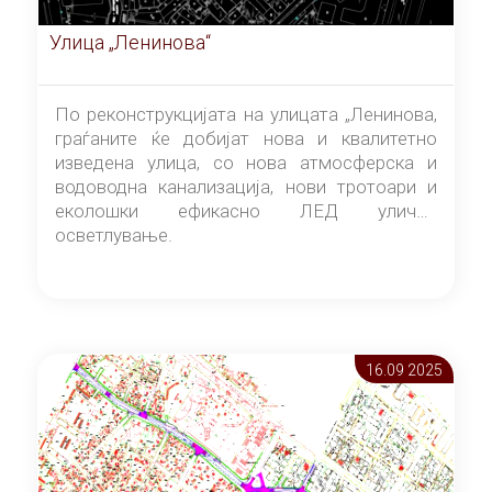
Улица „Ленинова“
По реконструкцијата на улицата „Ленинова,
граѓаните ќе добијат нова и квалитетно
изведена улица, со нова атмосферска и
водоводна канализација, нови тротоари и
еколошки ефикасно ЛЕД улично
осветлување.
16.09 2025