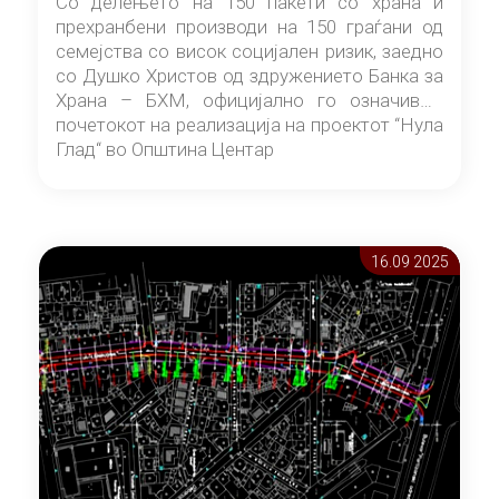
Со делењето на 150 пакети со храна и
прехранбени производи на 150 граѓани од
семејства со висок социјален ризик, заедно
со Душко Христов од здружението Банка за
Храна – БХМ, официјално го означивме
почетокот на реализација на проектот “Нула
Глад“ во Општина Центар
16.09 2025