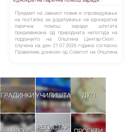
штетата предизвикана од природната
непогода на подрачјето на Општина
Предмет на Јавниот повик е спроведување
Центар-Скопје случена на ден 21.07.2026
на постапка за доделување на еднократна
година
парична помош заради штетата
предизвикана од природната непогода на
подрачјето на Општина Центар-Скопје
случена на ден 21.07.2026 година согласно
Правилник донесен од Советот на Општина
Центар-Скопје („Службен гласник на
Општина Центар-Скопје“ број 9/26).
ГРАДИНКИ
УЧИЛИШТА
ДУП
РЕГИСТАР
НВО
ПРОЕКТИ