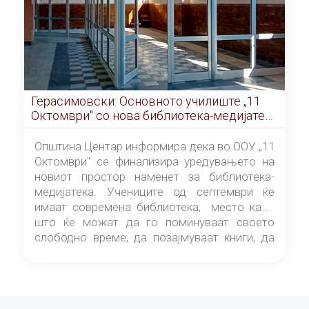
Герасимовски: Основното училиште „11
Октомври" со нова библиотека-медијатека
од септември
Општина Центар информира дека во ООУ „11
Октомври" се финализира уредувањето на
новиот простор наменет за библиотека-
медијатека. Учениците од септември ќе
имаат современа библиотека, место каде
што ќе можат да го поминуваат своето
слободно време, да позајмуваат книги, да
читаат и да разменуваат идеи.