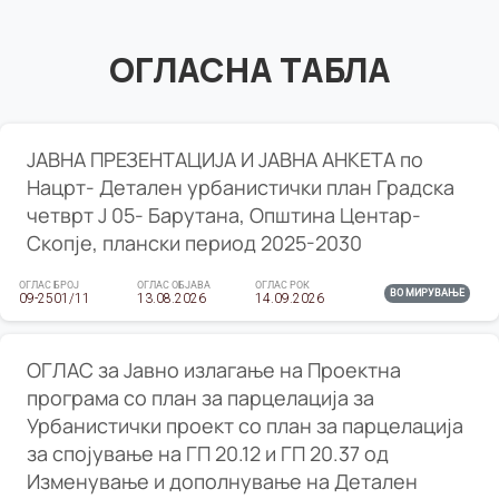
ОГЛАСНА ТАБЛА
ЈАВНА ПРЕЗЕНТАЦИЈА И ЈАВНА АНКЕТА по
Нацрт- Детален урбанистички план Градска
четврт Ј 05- Барутана, Општина Центар-
Скопје, плански период 2025-2030
ОГЛАС БРОЈ
ОГЛАС ОБЈАВА
ОГЛАС РОК
ВО МИРУВАЊЕ
09-2501/11
13.08.2026
14.09.2026
ОГЛАС за Јавно излагање на Проектна
програма со план за парцелација за
Урбанистички проект со план за парцелација
за спојување на ГП 20.12 и ГП 20.37 од
Изменување и дополнување на Детален