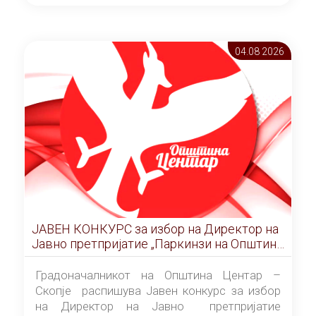
ОПШТИНА ЦЕНТАР Скопје Скопје
(„Службен гласник на Општина Центар
Скопје” број 9/2026), за времетраење од 3
04.08 2026
(три) години од денот на потпишувањето на
Договорот за закуп со најповолниот
понудувач.
ЈАВЕН КОНКУРС за избор на Директор на
Јавно претпријатие „Паркинзи на Општина
Центар“ – Скопје
Градоначалникот на Општина Центар –
Скопје распишува Јавен конкурс за избор
на Директор на Јавно претпријатие