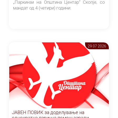
„Паркинзи на Општина Центар“ Скопје, со
мандат од 4 (четири) години.
29.07 2026
ЈАВЕН ПОВИК за доделување на
еднократна парична помош заради