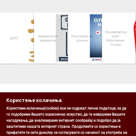
Кошаркарски
Финансиски
Општината на
клуб -
ЗЕЛС
индикатор
дланка
Работнички -
Скопје
<
>
Користење колачиња
Користиме колачиња(cookies) кои не содржат лични податоци, за да
го подобриме Вашето корисничко искуство, да ги извршиме Вашите
нагодувања, да анализираме интернет сообраќај и подобро да ја
Општина Центар
заштитиме нашата интернет страна. Продолжете со користење и
Михаил Цоков бр. 1, Скопје
прифатете ги сите доколку се согласувате со начинот на употреба на