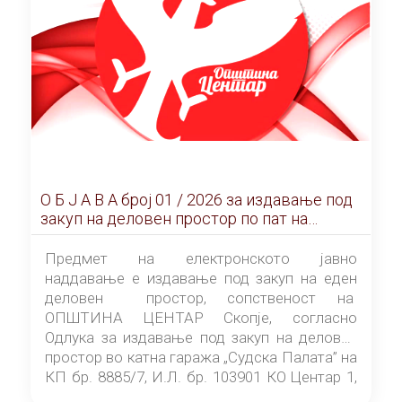
О Б Ј А В А брoj 01 / 2026 за издавање под
закуп на деловен простор по пат на
ЕЛЕКТРОНСКО ЈАВНО НАДДАВАЊЕ
Предмет на електронското јавно
наддавање е издавање под закуп на еден
деловен простор, сопственост на
ОПШТИНА ЦЕНТАР Скопје, согласно
Одлука за издавање под закуп на деловен
простор во катна гаража „Судска Палата” на
КП бр. 8885/7, И.Л. бр. 103901 КО Центар 1,
донесена од страна на Советот на