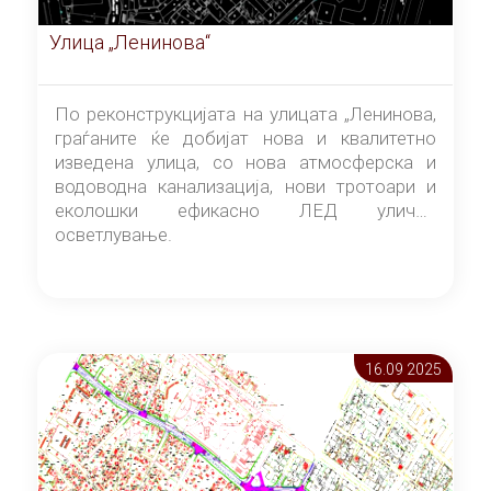
Улица „Ленинова“
По реконструкцијата на улицата „Ленинова,
граѓаните ќе добијат нова и квалитетно
изведена улица, со нова атмосферска и
водоводна канализација, нови тротоари и
еколошки ефикасно ЛЕД улично
осветлување.
16.09 2025