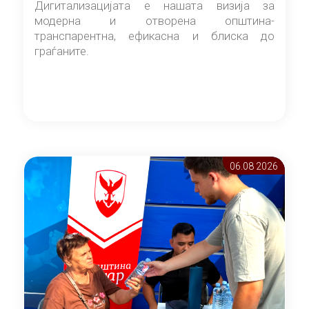
Дигитализацијата е нашата визија за
модерна и отворена општина-
транспарентна, ефикасна и блиска до
граѓаните.
06.08 2026