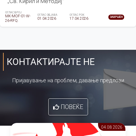
„Св. Кирил и Методиј"
ОГЛАС БРОЈ
ОГЛАС ОБЈАВА
ОГЛАС РОК
MK-MOF-01-W-
ЗАВРШЕН
01.04.2026
17.04.2026
26-RFQ.
КОНТАКТИРАЈТЕ НЕ
Пријавување на проблем, давање предлози
ПОВЕЌЕ
04.08 2026