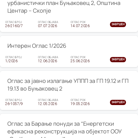
урбанистички план Буњаковец 2, Општина
Центар – Скопје
ОГЛАС БРОЈ
ОГЛАС ОБЈАВА
ОГЛАС РОК
ЗАВРШЕН
26-2160/7
07.07.2026
14.07.2026
Интерен Оглас 1/2026
ОГЛАС БРОЈ
ОГЛАС ОБЈАВА
ОГЛАС РОК
ЗАВРШЕН
1/2026
12.06.2026
25.06.2026
Оглас за јавно излагање УППП за ГП 19.12 и ГП
19.13 во Буњаковец 2
ОГЛАС БРОЈ
ОГЛАС ОБЈАВА
ОГЛАС РОК
ЗАВРШЕН
26-1057/9
12.05.2026
19.05.2026
Оглас за Барање понуди за “Енергетски
ефикасна реконструкција на објектот ООУ