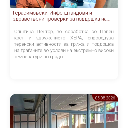
Герасимовски: Инфо-штандови и
здравствени проверки за поддршка на
граѓаните во услови на топлотен бран
Општина Центар, во соработка со Црвен
крст и здружението ХЕРА, спроведува
теренски активности за грижа и поддршка
на граѓаните во услови на екстремно високи
температури во градот.
05.08 2026