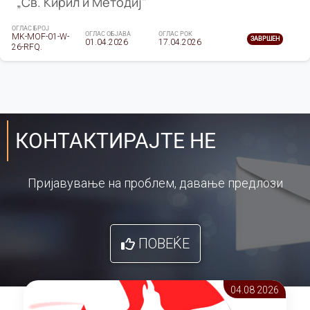
„Св. Кирил и Методиј"
ОГЛАС БРОЈ
ОГЛАС ОБЈАВА
ОГЛАС РОК
MK-MOF-01-W-
ЗАВРШЕН
01.04.2026
17.04.2026
26-RFQ.
КОНТАКТИРАЈТЕ НЕ
Пријавување на проблем, давање предлози
ПОВЕЌЕ
04.08 2026