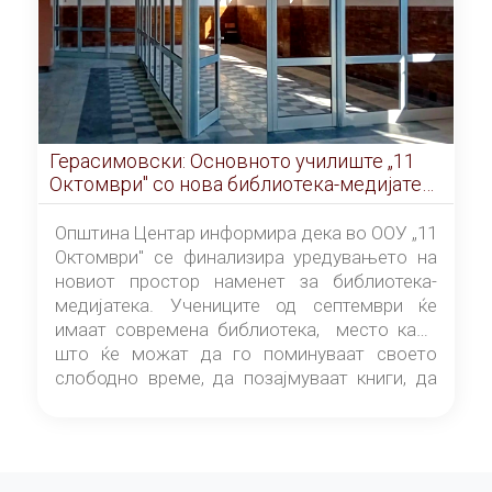
Герасимовски: Основното училиште „11
Октомври" со нова библиотека-медијатека
од септември
Општина Центар информира дека во ООУ „11
Октомври" се финализира уредувањето на
новиот простор наменет за библиотека-
медијатека. Учениците од септември ќе
имаат современа библиотека, место каде
што ќе можат да го поминуваат своето
слободно време, да позајмуваат книги, да
читаат и да разменуваат идеи.