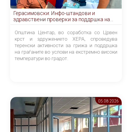
Герасимовски: Инфо-штандови и
здравствени проверки за поддршка на
граѓаните во услови на топлотен бран
Општина Центар, во соработка со Црвен
крст и здружението ХЕРА, спроведува
теренски активности за грижа и поддршка
на граѓаните во услови на екстремно високи
температури во градот.
05.08 2026