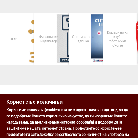
Кошаркарски
Финансиски
Општината на
клуб -
ЗЕЛС
индикатор
дланка
Работнички -
Скопје
<
>
Користење колачиња
Користиме колачиња(cookies) кои не содржат лични податоци, за да
го подобриме Вашето корисничко искуство, да ги извршиме Вашите
нагодувања, да анализираме интернет сообраќај и подобро да ја
Општина Центар
заштитиме нашата интернет страна. Продолжете со користење и
Михаил Цоков бр. 1, Скопје
прифатете ги сите доколку се согласувате со начинот на употреба на