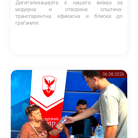
Дигитализацијата е нашата визија за
модерна и отворена општина-
транспарентна, ефикасна и блиска до
граѓаните.
06.08 2026