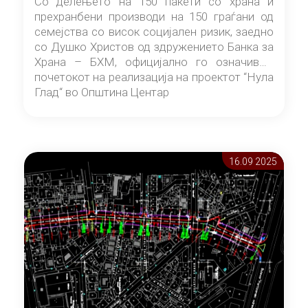
Со делењето на 150 пакети со храна и
прехранбени производи на 150 граѓани од
семејства со висок социјален ризик, заедно
со Душко Христов од здружението Банка за
Храна – БХМ, официјално го означивме
почетокот на реализација на проектот “Нула
Глад“ во Општина Центар
16.09 2025