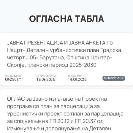
ОГЛАСНА ТАБЛА
ЈАВНА ПРЕЗЕНТАЦИЈА И ЈАВНА АНКЕТА по
Нацрт- Детален урбанистички план Градска
четврт Ј 05- Барутана, Општина Центар-
Скопје, плански период 2025-2030
ОГЛАС БРОЈ
ОГЛАС ОБЈАВА
ОГЛАС РОК
ВО МИРУВАЊЕ
09-2501/11
13.08.2026
14.09.2026
ОГЛАС за Јавно излагање на Проектна
програма со план за парцелација за
Урбанистички проект со план за парцелација
за спојување на ГП 20.12 и ГП 20.37 од
Изменување и дополнување на Детален