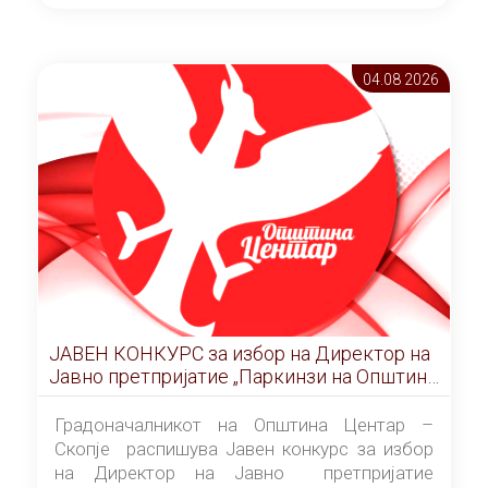
ОПШТИНА ЦЕНТАР Скопје Скопје
(„Службен гласник на Општина Центар
Скопје” број 9/2026), за времетраење од 3
04.08 2026
(три) години од денот на потпишувањето на
Договорот за закуп со најповолниот
понудувач.
ЈАВЕН КОНКУРС за избор на Директор на
Јавно претпријатие „Паркинзи на Општина
Центар“ – Скопје
Градоначалникот на Општина Центар –
Скопје распишува Јавен конкурс за избор
на Директор на Јавно претпријатие