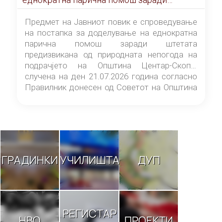
штетата предизвикана од природната
непогода на подрачјето на Општина
Предмет на Јавниот повик е спроведување
Центар-Скопје случена на ден 21.07.2026
на постапка за доделување на еднократна
година
парична помош заради штетата
предизвикана од природната непогода на
подрачјето на Општина Центар-Скопје
случена на ден 21.07.2026 година согласно
Правилник донесен од Советот на Општина
Центар-Скопје („Службен гласник на
Општина Центар-Скопје“ број 9/26).
ГРАДИНКИ
УЧИЛИШТА
ДУП
РЕГИСТАР
НВО
ПРОЕКТИ