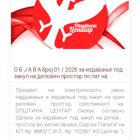
О Б Ј А В А брoj 01 / 2026 за издавање под
закуп на деловен простор по пат на
ЕЛЕКТРОНСКО ЈАВНО НАДДАВАЊЕ
Предмет на електронското јавно
наддавање е издавање под закуп на еден
деловен простор, сопственост на
ОПШТИНА ЦЕНТАР Скопје, согласно
Одлука за издавање под закуп на деловен
простор во катна гаража „Судска Палата” на
КП бр. 8885/7, И.Л. бр. 103901 КО Центар 1,
донесена од страна на Советот на