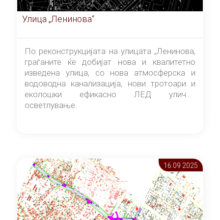
Улица „Ленинова“
По реконструкцијата на улицата „Ленинова,
граѓаните ќе добијат нова и квалитетно
изведена улица, со нова атмосферска и
водоводна канализација, нови тротоари и
еколошки ефикасно ЛЕД улично
осветлување.
16.09 2025