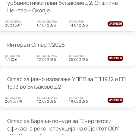
урбанистички план Буњаковец 2, Општина
Центар – Скопје
ОГЛАС БРОЈ
ОГЛАС ОБЈАВА
ОГЛАС РОК
ЗАВРШЕН
26-2160/7
07.07.2026
14.07.2026
Интерен Оглас 1/2026
ОГЛАС БРОЈ
ОГЛАС ОБЈАВА
ОГЛАС РОК
ЗАВРШЕН
1/2026
12.06.2026
25.06.2026
Оглас за јавно излагање УППП за ГП 19.12 и ГП
19.13 во Буњаковец 2
ОГЛАС БРОЈ
ОГЛАС ОБЈАВА
ОГЛАС РОК
ЗАВРШЕН
26-1057/9
12.05.2026
19.05.2026
Оглас за Барање понуди за “Енергетски
ефикасна реконструкција на објектот ООУ