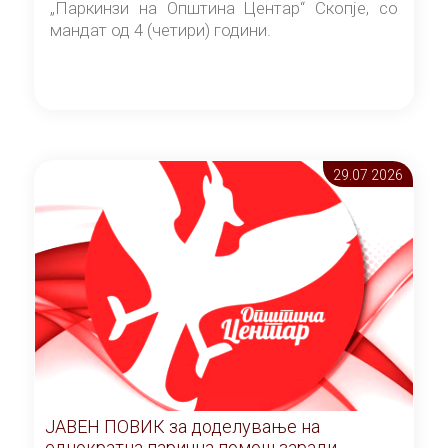
„Паркинзи на Општина Центар“ Скопје, со
мандат од 4 (четири) години.
29.07 2026
ЈАВЕН ПОВИК за доделување на
еднократна парична помош заради