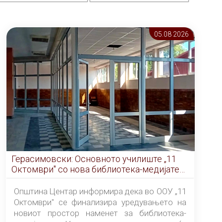
05.08 2026
Герасимовски: Основното училиште „11
Октомври" со нова библиотека-медијатека
од септември
Општина Центар информира дека во ООУ „11
Октомври" се финализира уредувањето на
новиот простор наменет за библиотека-