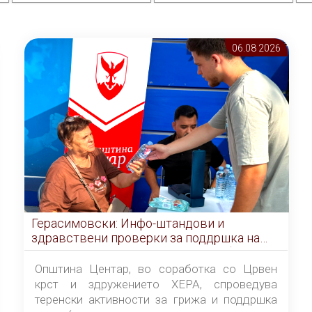
06.08 2026
Герасимовски: Инфо-штандови и
здравствени проверки за поддршка на
граѓаните во услови на топлотен бран
Општина Центар, во соработка со Црвен
крст и здружението ХЕРА, спроведува
теренски активности за грижа и поддршка