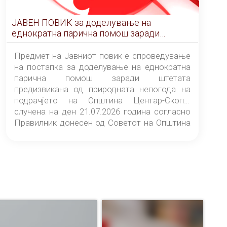
ЈАВЕН ПОВИК за доделување на
еднократна парична помош заради
штетата предизвикана од природната
непогода на подрачјето на Општина
Предмет на Јавниот повик е спроведување
Центар-Скопје случена на ден 21.07.2026
на постапка за доделување на еднократна
година
парична помош заради штетата
предизвикана од природната непогода на
подрачјето на Општина Центар-Скопје
случена на ден 21.07.2026 година согласно
Правилник донесен од Советот на Општина
Центар-Скопје („Службен гласник на
Општина Центар-Скопје“ број 9/26).