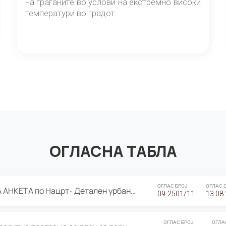
на граѓаните во услови на екстремно високи
температури во градот.
ОГЛАСНА ТАБЛА
ОГЛАС БРОЈ
ОГЛАС 
ЈАВНА ПРЕЗЕНТАЦИЈА И ЈАВНА АНКЕТА по Нацрт- Детален урбанистички план Градска четврт Ј 05- Барутана, Општина Центар- Скопје, плански период 2025-2030
09-2501/11
13.08
ОГЛАС БРОЈ
ОГЛА