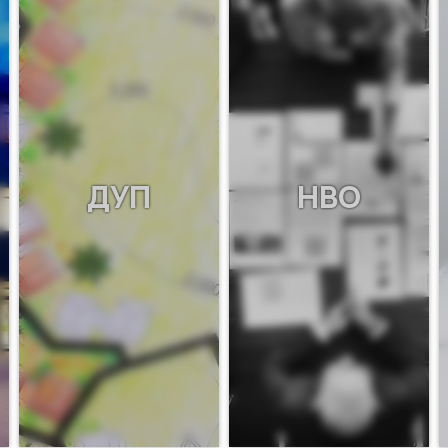
ДУП
НВО