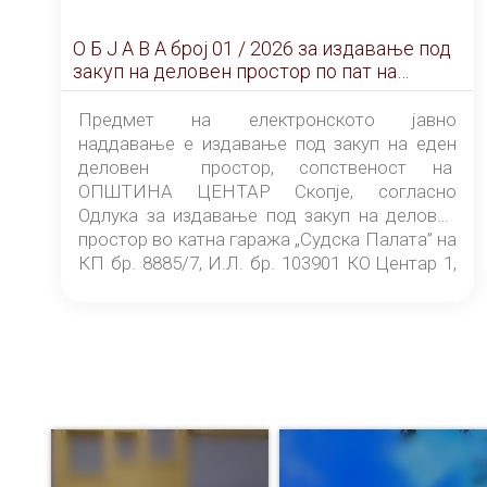
О Б Ј А В А брoj 01 / 2026 за издавање под
закуп на деловен простор по пат на
ЕЛЕКТРОНСКО ЈАВНО НАДДАВАЊЕ
Предмет на електронското јавно
наддавање е издавање под закуп на еден
деловен простор, сопственост на
ОПШТИНА ЦЕНТАР Скопје, согласно
Одлука за издавање под закуп на деловен
простор во катна гаража „Судска Палата” на
КП бр. 8885/7, И.Л. бр. 103901 КО Центар 1,
донесена од страна на Советот на
ОПШТИНА ЦЕНТАР Скопје Скопје
(„Службен гласник на Општина Центар
Скопје” број 9/2026), за времетраење од 3
(три) години од денот на потпишувањето на
Договорот за закуп со најповолниот
понудувач.