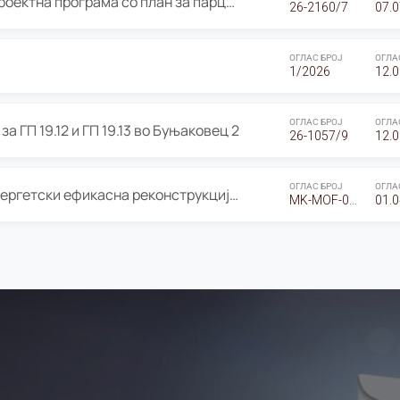
ОГЛАС за Јавно излагање на Проектна програма со план за парцелација за Урбанистички проект со план за парцелација за спојување на ГП 20.12 и ГП 20.37 од Изменување и дополнување на Детален урбанистички план Буњаковец 2, Општина Центар – Скопје
26-2160/7
07.0
ОГЛАС БРОЈ
ОГЛА
1/2026
12.0
ОГЛАС БРОЈ
ОГЛА
а ГП 19.12 и ГП 19.13 во Буњаковец 2
26-1057/9
12.0
ОГЛАС БРОЈ
ОГЛА
Оглас за Барање понуди за “Енергетски ефикасна реконструкција на објектот ООУ „Св. Кирил и Методиј"
MK-MOF-01-W-26-RFQ.
01.0