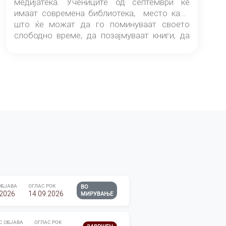
медијатека. Учениците од септември ќе
имаат современа библиотека, место каде
што ќе можат да го поминуваат своето
слободно време, да позајмуваат книги, да
читаат и да разменуваат идеи.
ОБЈАВА
ОГЛАС РОК
ВО
.2026
14.09.2026
МИРУВАЊЕ
С ОБЈАВА
ОГЛАС РОК