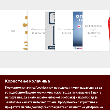
Кошаркарски
Финансиски
Општината на
клуб -
ЗЕЛС
индикатор
дланка
Работнички -
Скопје
<
>
Користење колачиња
Користиме колачиња(cookies) кои не содржат лични податоци, за да
го подобриме Вашето корисничко искуство, да ги извршиме Вашите
нагодувања, да анализираме интернет сообраќај и подобро да ја
Општина Центар
заштитиме нашата интернет страна. Продолжете со користење и
Михаил Цоков бр. 1, Скопје
прифатете ги сите доколку се согласувате со начинот на употреба на