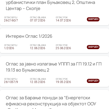
урбанистички план Буњаковец 2, Општина
Центар – Скопје
ОГЛАС БРОЈ
ОГЛАС ОБЈАВА
ОГЛАС РОК
ЗАВРШЕН
26-2160/7
07.07.2026
14.07.2026
Интерен Оглас 1/2026
ОГЛАС БРОЈ
ОГЛАС ОБЈАВА
ОГЛАС РОК
ЗАВРШЕН
1/2026
12.06.2026
25.06.2026
Оглас за јавно излагање УППП за ГП 19.12 и ГП
19.13 во Буњаковец 2
ОГЛАС БРОЈ
ОГЛАС ОБЈАВА
ОГЛАС РОК
ЗАВРШЕН
26-1057/9
12.05.2026
19.05.2026
Оглас за Барање понуди за “Енергетски
ефикасна реконструкција на објектот ООУ