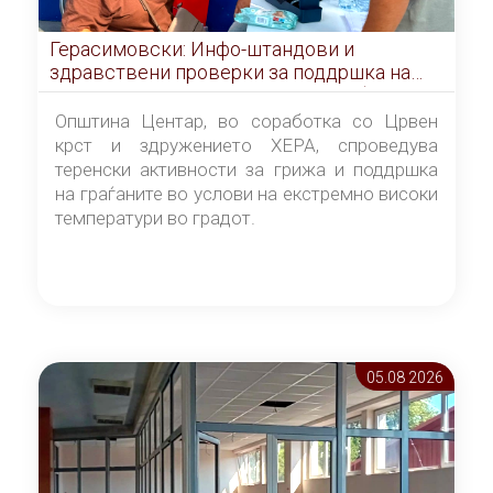
Герасимовски: Инфо-штандови и
здравствени проверки за поддршка на
граѓаните во услови на топлотен бран
Општина Центар, во соработка со Црвен
крст и здружението ХЕРА, спроведува
теренски активности за грижа и поддршка
на граѓаните во услови на екстремно високи
температури во градот.
05.08 2026