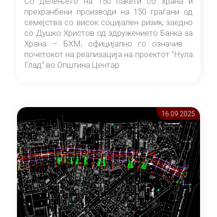
Со делењето на 150 пакети со храна и
прехранбени производи на 150 граѓани од
семејства со висок социјален ризик, заедно
со Душко Христов од здружението Банка за
Храна – БХМ, официјално го означивме
почетокот на реализација на проектот “Нула
Глад“ во Општина Центар
16.09 2025