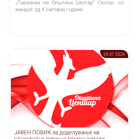
„Паркинзи на Општина Центар“ Скопје, со
мандат од 4 (четири) години.
29.07 2026
ЈАВЕН ПОВИК за доделување на
еднократна парична помош заради