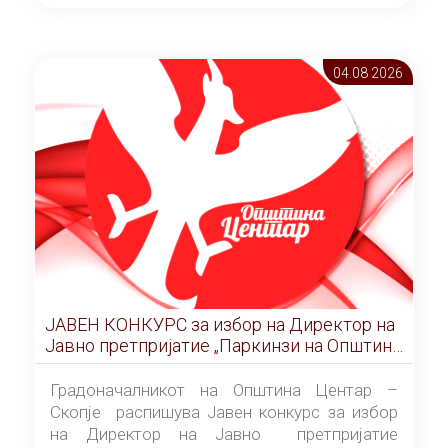
ОПШТИНА ЦЕНТАР Скопје Скопје
(„Службен гласник на Општина Центар
Скопје” број 9/2026), за времетраење од 3
04.08 2026
(три) години од денот на потпишувањето на
Договорот за закуп со најповолниот
понудувач.
ЈАВЕН КОНКУРС за избор на Директор на
Јавно претпријатие „Паркинзи на Општина
Центар“ – Скопје
Градоначалникот на Општина Центар –
Скопје распишува Јавен конкурс за избор
на Директор на Јавно претпријатие