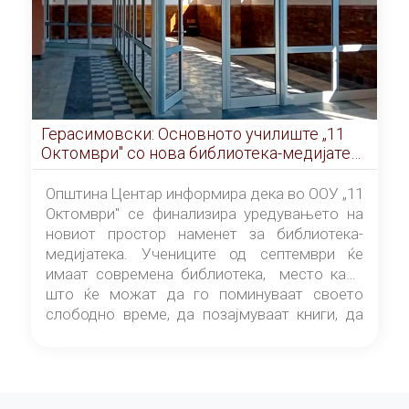
Герасимовски: Основното училиште „11
Октомври" со нова библиотека-медијатека
од септември
Општина Центар информира дека во ООУ „11
Октомври" се финализира уредувањето на
новиот простор наменет за библиотека-
медијатека. Учениците од септември ќе
имаат современа библиотека, место каде
што ќе можат да го поминуваат своето
слободно време, да позајмуваат книги, да
читаат и да разменуваат идеи.