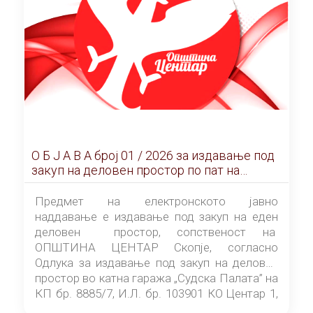
О Б Ј А В А брoj 01 / 2026 за издавање под
закуп на деловен простор по пат на
ЕЛЕКТРОНСКО ЈАВНО НАДДАВАЊЕ
Предмет на електронското јавно
наддавање е издавање под закуп на еден
деловен простор, сопственост на
ОПШТИНА ЦЕНТАР Скопје, согласно
Одлука за издавање под закуп на деловен
простор во катна гаража „Судска Палата” на
КП бр. 8885/7, И.Л. бр. 103901 КО Центар 1,
донесена од страна на Советот на