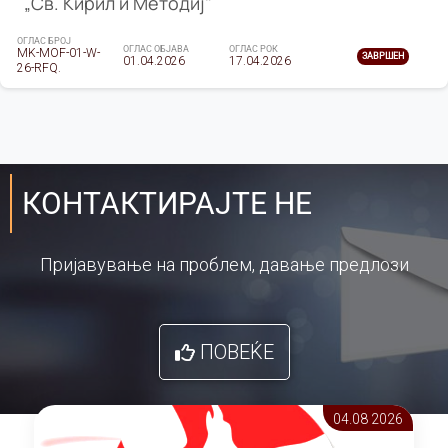
„Св. Кирил и Методиј"
ОГЛАС БРОЈ
ОГЛАС ОБЈАВА
ОГЛАС РОК
MK-MOF-01-W-
ЗАВРШЕН
01.04.2026
17.04.2026
26-RFQ.
КОНТАКТИРАЈТЕ НЕ
Пријавување на проблем, давање предлози
ПОВЕЌЕ
04.08 2026