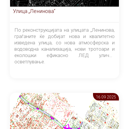
Улица „Ленинова“
По реконструкцијата на улицата „Ленинова,
граѓаните ќе добијат нова и квалитетно
изведена улица, со нова атмосферска и
водоводна канализација, нови тротоари и
еколошки ефикасно ЛЕД улично
осветлување.
16.09 2025