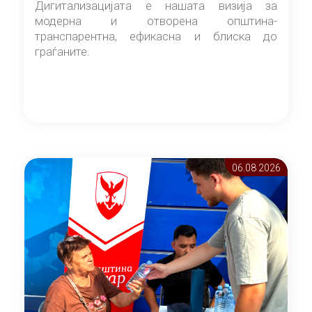
Дигитализацијата е нашата визија за
модерна и отворена општина-
транспарентна, ефикасна и блиска до
граѓаните.
06.08 2026