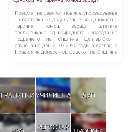
штетата предизвикана од природната
непогода на подрачјето на Општина
Предмет на Јавниот повик е спроведување
Центар-Скопје случена на ден 21.07.2026
на постапка за доделување на еднократна
година
парична помош заради штетата
предизвикана од природната непогода на
подрачјето на Општина Центар-Скопје
случена на ден 21.07.2026 година согласно
Правилник донесен од Советот на Општина
Центар-Скопје („Службен гласник на
Општина Центар-Скопје“ број 9/26).
ГРАДИНКИ
УЧИЛИШТА
ДУП
РЕГИСТАР
НВО
ПРОЕКТИ