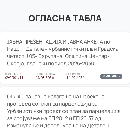
ОГЛАСНА ТАБЛА
ЈАВНА ПРЕЗЕНТАЦИЈА И ЈАВНА АНКЕТА по
Нацрт- Детален урбанистички план Градска
четврт Ј 05- Барутана, Општина Центар-
Скопје, плански период 2025-2030
ОГЛАС БРОЈ
ОГЛАС ОБЈАВА
ОГЛАС РОК
ВО МИРУВАЊЕ
09-2501/11
13.08.2026
14.09.2026
ОГЛАС за Јавно излагање на Проектна
програма со план за парцелација за
Урбанистички проект со план за парцелација
за спојување на ГП 20.12 и ГП 20.37 од
Изменување и дополнување на Детален