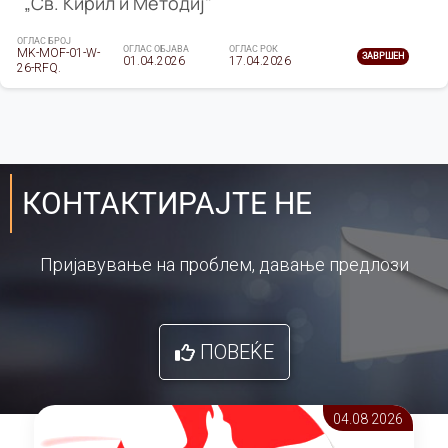
„Св. Кирил и Методиј"
ОГЛАС БРОЈ
ОГЛАС ОБЈАВА
ОГЛАС РОК
MK-MOF-01-W-
ЗАВРШЕН
01.04.2026
17.04.2026
26-RFQ.
КОНТАКТИРАЈТЕ НЕ
Пријавување на проблем, давање предлози
ПОВЕЌЕ
04.08 2026