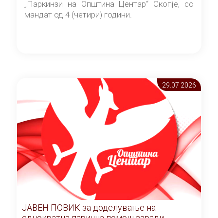
„Паркинзи на Општина Центар“ Скопје, со
мандат од 4 (четири) години.
29.07 2026
ЈАВЕН ПОВИК за доделување на
еднократна парична помош заради