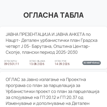
ОГЛАСНА ТАБЛА
ЈАВНА ПРЕЗЕНТАЦИЈА И ЈАВНА АНКЕТА по
Нацрт- Детален урбанистички план Градска
четврт Ј 05- Барутана, Општина Центар-
Скопје, плански период 2025-2030
ОГЛАС БРОЈ
ОГЛАС ОБЈАВА
ОГЛАС РОК
ВО МИРУВАЊЕ
09-2501/11
13.08.2026
14.09.2026
ОГЛАС за Јавно излагање на Проектна
програма со план за парцелација за
Урбанистички проект со план за парцелација
за спојување на ГП 20.12 и ГП 20.37 од
Изменување и дополнување на Детален