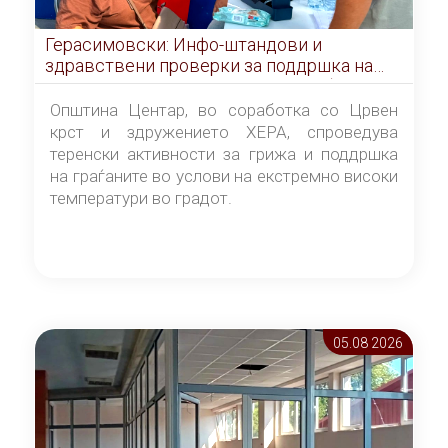
Герасимовски: Инфо-штандови и
здравствени проверки за поддршка на
граѓаните во услови на топлотен бран
Општина Центар, во соработка со Црвен
крст и здружението ХЕРА, спроведува
теренски активности за грижа и поддршка
на граѓаните во услови на екстремно високи
температури во градот.
05.08 2026