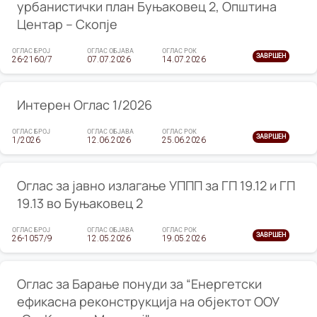
урбанистички план Буњаковец 2, Општина
Центар – Скопје
ОГЛАС БРОЈ
ОГЛАС ОБЈАВА
ОГЛАС РОК
ЗАВРШЕН
26-2160/7
07.07.2026
14.07.2026
Интерен Оглас 1/2026
ОГЛАС БРОЈ
ОГЛАС ОБЈАВА
ОГЛАС РОК
ЗАВРШЕН
1/2026
12.06.2026
25.06.2026
Оглас за јавно излагање УППП за ГП 19.12 и ГП
19.13 во Буњаковец 2
ОГЛАС БРОЈ
ОГЛАС ОБЈАВА
ОГЛАС РОК
ЗАВРШЕН
26-1057/9
12.05.2026
19.05.2026
Оглас за Барање понуди за “Енергетски
ефикасна реконструкција на објектот ООУ