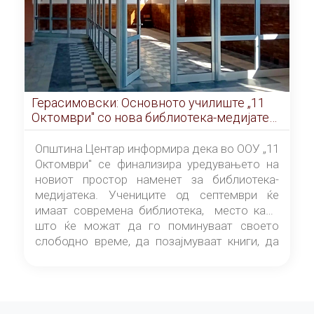
Герасимовски: Основното училиште „11
Октомври" со нова библиотека-медијатека
од септември
Општина Центар информира дека во ООУ „11
Октомври" се финализира уредувањето на
новиот простор наменет за библиотека-
медијатека. Учениците од септември ќе
имаат современа библиотека, место каде
што ќе можат да го поминуваат своето
слободно време, да позајмуваат книги, да
читаат и да разменуваат идеи.