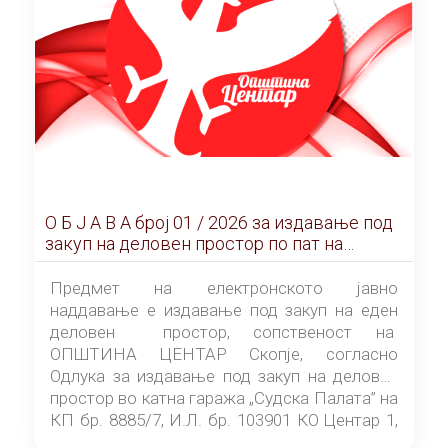
О Б Ј А В А брoj 01 / 2026 за издавање под
закуп на деловен простор по пат на
ЕЛЕКТРОНСКО ЈАВНО НАДДАВАЊЕ
Предмет на електронското јавно
наддавање е издавање под закуп на еден
деловен простор, сопственост на
ОПШТИНА ЦЕНТАР Скопје, согласно
Одлука за издавање под закуп на деловен
простор во катна гаража „Судска Палата” на
КП бр. 8885/7, И.Л. бр. 103901 КО Центар 1,
донесена од страна на Советот на