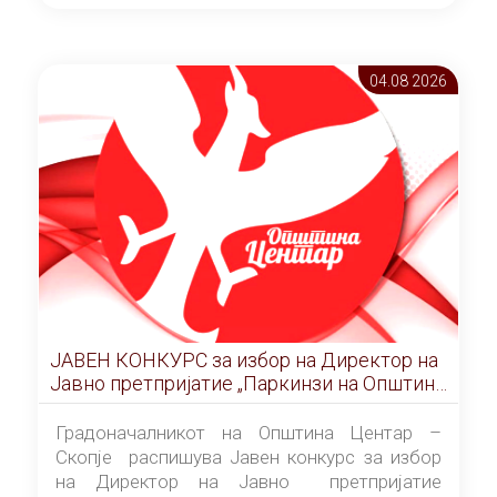
ОПШТИНА ЦЕНТАР Скопје Скопје
(„Службен гласник на Општина Центар
Скопје” број 9/2026), за времетраење од 3
04.08 2026
(три) години од денот на потпишувањето на
Договорот за закуп со најповолниот
понудувач.
ЈАВЕН КОНКУРС за избор на Директор на
Јавно претпријатие „Паркинзи на Општина
Центар“ – Скопје
Градоначалникот на Општина Центар –
Скопје распишува Јавен конкурс за избор
на Директор на Јавно претпријатие