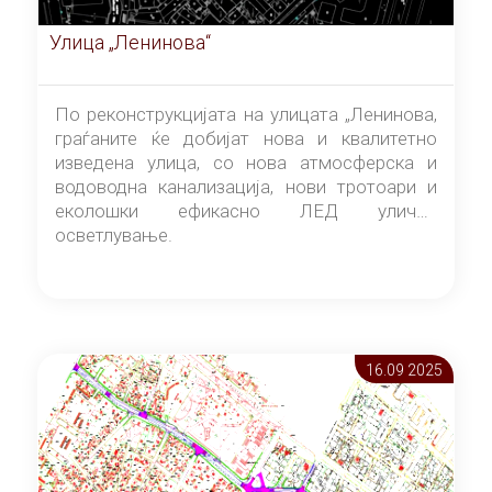
Улица „Ленинова“
По реконструкцијата на улицата „Ленинова,
граѓаните ќе добијат нова и квалитетно
изведена улица, со нова атмосферска и
водоводна канализација, нови тротоари и
еколошки ефикасно ЛЕД улично
осветлување.
16.09 2025