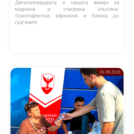
Дигитализацијата е нашата визија за
модерна и отворена општина-
транспарентна, ефикасна и блиска до
граѓаните.
06.08 2026