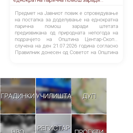
штетата предизвикана од природната
непогода на подрачјето на Општина
Предмет на Јавниот повик е спроведување
Центар-Скопје случена на ден 21.07.2026
на постапка за доделување на еднократна
година
парична помош заради штетата
предизвикана од природната непогода на
подрачјето на Општина Центар-Скопје
случена на ден 21.07.2026 година согласно
Правилник донесен од Советот на Општина
Центар-Скопје („Службен гласник на
Општина Центар-Скопје“ број 9/26).
ГРАДИНКИ
УЧИЛИШТА
ДУП
РЕГИСТАР
НВО
ПРОЕКТИ