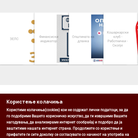
Кошаркарски
Финансиски
Општината на
клуб -
ЗЕЛС
индикатор
дланка
Работнички -
Скопје
<
>
Користење колачиња
Користиме колачиња(cookies) кои не содржат лични податоци, за да
го подобриме Вашето корисничко искуство, да ги извршиме Вашите
нагодувања, да анализираме интернет сообраќај и подобро да ја
Општина Центар
заштитиме нашата интернет страна. Продолжете со користење и
Михаил Цоков бр. 1, Скопје
прифатете ги сите доколку се согласувате со начинот на употреба на