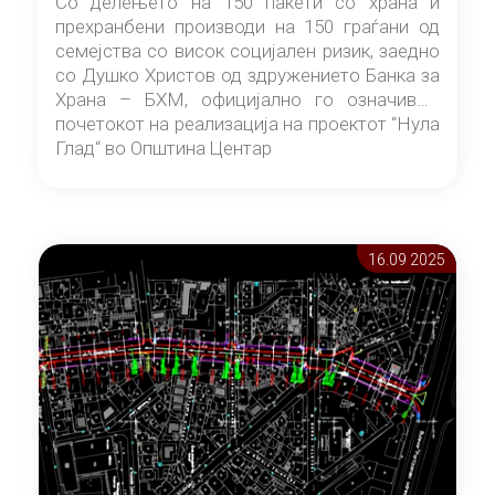
Со делењето на 150 пакети со храна и
прехранбени производи на 150 граѓани од
семејства со висок социјален ризик, заедно
со Душко Христов од здружението Банка за
Храна – БХМ, официјално го означивме
почетокот на реализација на проектот “Нула
Глад“ во Општина Центар
16.09 2025