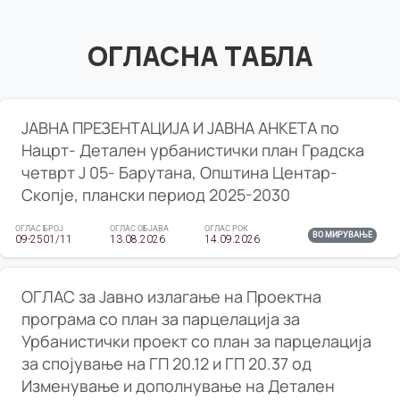
ОГЛАСНА ТАБЛА
ЈАВНА ПРЕЗЕНТАЦИЈА И ЈАВНА АНКЕТА по
Нацрт- Детален урбанистички план Градска
четврт Ј 05- Барутана, Општина Центар-
Скопје, плански период 2025-2030
ОГЛАС БРОЈ
ОГЛАС ОБЈАВА
ОГЛАС РОК
ВО МИРУВАЊЕ
09-2501/11
13.08.2026
14.09.2026
ОГЛАС за Јавно излагање на Проектна
програма со план за парцелација за
Урбанистички проект со план за парцелација
за спојување на ГП 20.12 и ГП 20.37 од
Изменување и дополнување на Детален