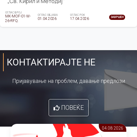
„Св. Кирил и Методиј"
ОГЛАС БРОЈ
ОГЛАС ОБЈАВА
ОГЛАС РОК
MK-MOF-01-W-
ЗАВРШЕН
01.04.2026
17.04.2026
26-RFQ.
КОНТАКТИРАЈТЕ НЕ
Пријавување на проблем, давање предлози
ПОВЕЌЕ
04.08 2026