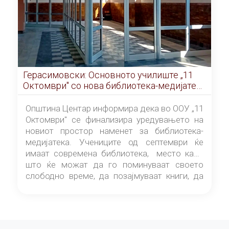
Герасимовски: Основното училиште „11
Октомври" со нова библиотека-медијатека
од септември
Општина Центар информира дека во ООУ „11
Октомври" се финализира уредувањето на
новиот простор наменет за библиотека-
медијатека. Учениците од септември ќе
имаат современа библиотека, место каде
што ќе можат да го поминуваат своето
слободно време, да позајмуваат книги, да
читаат и да разменуваат идеи.