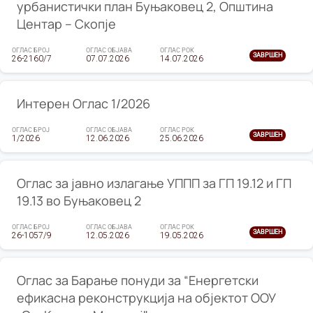
урбанистички план Буњаковец 2, Општина
Центар – Скопје
ОГЛАС БРОЈ
ОГЛАС ОБЈАВА
ОГЛАС РОК
ЗАВРШЕН
26-2160/7
07.07.2026
14.07.2026
Интерен Оглас 1/2026
ОГЛАС БРОЈ
ОГЛАС ОБЈАВА
ОГЛАС РОК
ЗАВРШЕН
1/2026
12.06.2026
25.06.2026
Оглас за јавно излагање УППП за ГП 19.12 и ГП
19.13 во Буњаковец 2
ОГЛАС БРОЈ
ОГЛАС ОБЈАВА
ОГЛАС РОК
ЗАВРШЕН
26-1057/9
12.05.2026
19.05.2026
Оглас за Барање понуди за “Енергетски
ефикасна реконструкција на објектот ООУ