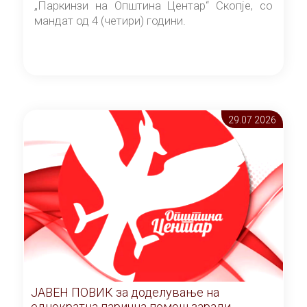
„Паркинзи на Општина Центар“ Скопје, со
мандат од 4 (четири) години.
29.07 2026
ЈАВЕН ПОВИК за доделување на
еднократна парична помош заради