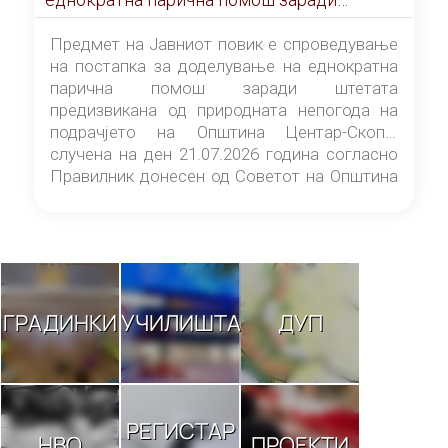
штетата предизвикана од природната
непогода на подрачјето на Општина
Предмет на Јавниот повик е спроведување
Центар-Скопје случена на ден 21.07.2026
на постапка за доделување на еднократна
година
парична помош заради штетата
предизвикана од природната непогода на
подрачјето на Општина Центар-Скопје
случена на ден 21.07.2026 година согласно
Правилник донесен од Советот на Општина
Центар-Скопје („Службен гласник на
Општина Центар-Скопје“ број 9/26).
ГРАДИНКИ
УЧИЛИШТА
ДУП
РЕГИСТАР
НВО
ПРОЕКТИ