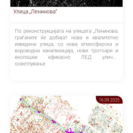
Улица „Ленинова“
По реконструкцијата на улицата „Ленинова,
граѓаните ќе добијат нова и квалитетно
изведена улица, со нова атмосферска и
водоводна канализација, нови тротоари и
еколошки ефикасно ЛЕД улично
осветлување.
16.09 2025