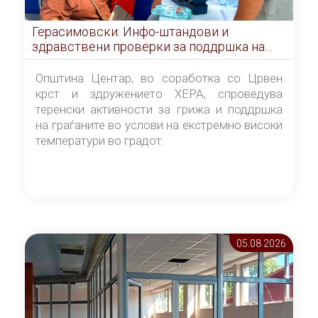
Герасимовски: Инфо-штандови и
здравствени проверки за поддршка на
граѓаните во услови на топлотен бран
Општина Центар, во соработка со Црвен
крст и здружението ХЕРА, спроведува
теренски активности за грижа и поддршка
на граѓаните во услови на екстремно високи
температури во градот.
05.08 2026