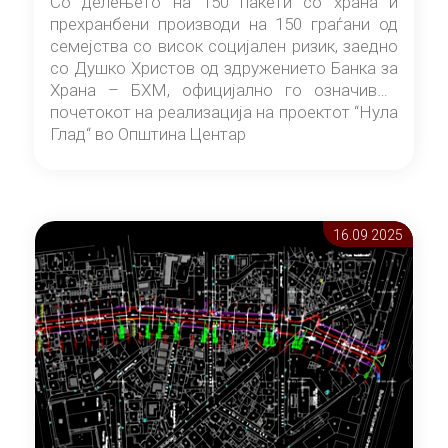
Со делењето на 150 пакети со храна и
прехранбени производи на 150 граѓани од
семејства со висок социјален ризик, заедно
со Душко Христов од здружението Банка за
Храна – БХМ, официјално го означивме
почетокот на реализација на проектот “Нула
Глад“ во Општина Центар
16.09 2025