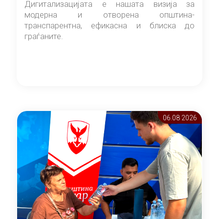
Дигитализацијата е нашата визија за
модерна и отворена општина-
транспарентна, ефикасна и блиска до
граѓаните.
06.08 2026