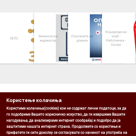
Кошаркарски
Финансиски
Општината на
клуб -
ЗЕЛС
индикатор
дланка
Работнички -
Скопје
<
>
Користење колачиња
Користиме колачиња(cookies) кои не содржат лични податоци, за да
го подобриме Вашето корисничко искуство, да ги извршиме Вашите
нагодувања, да анализираме интернет сообраќај и подобро да ја
Општина Центар
заштитиме нашата интернет страна. Продолжете со користење и
Михаил Цоков бр. 1, Скопје
прифатете ги сите доколку се согласувате со начинот на употреба на