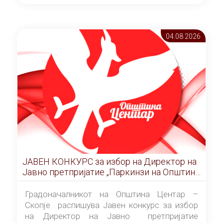
ОПШТИНА ЦЕНТАР Скопје Скопје
(„Службен гласник на Општина Центар
Скопје” број 9/2026), за времетраење од 3
04.08 2026
(три) години од денот на потпишувањето на
Договорот за закуп со најповолниот
понудувач.
ЈАВЕН КОНКУРС за избор на Директор на
Јавно претпријатие „Паркинзи на Општина
Центар“ – Скопје
Градоначалникот на Општина Центар –
Скопје распишува Јавен конкурс за избор
на Директор на Јавно претпријатие