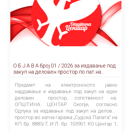
О Б Ј А В А брoj 01 / 2026 за издавање под
закуп на деловен простор по пат на
ЕЛЕКТРОНСКО ЈАВНО НАДДАВАЊЕ
Предмет на електронското јавно
наддавање е издавање под закуп на еден
деловен простор, сопственост на
ОПШТИНА ЦЕНТАР Скопје, согласно
Одлука за издавање под закуп на деловен
простор во катна гаража „Судска Палата” на
КП бр. 8885/7, И.Л. бр. 103901 КО Центар 1,
донесена од страна на Советот на