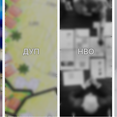
ДУП
НВО