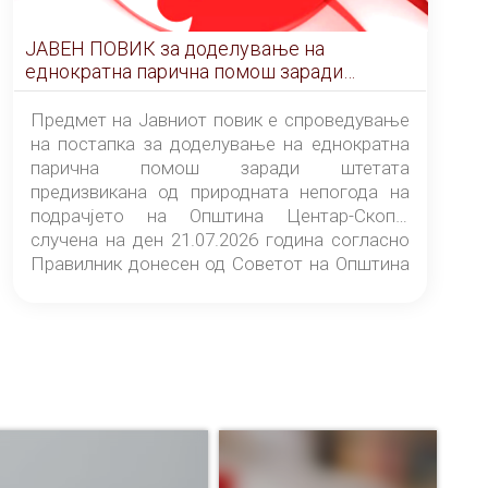
ЈАВЕН ПОВИК за доделување на
еднократна парична помош заради
штетата предизвикана од природната
непогода на подрачјето на Општина
Предмет на Јавниот повик е спроведување
Центар-Скопје случена на ден 21.07.2026
на постапка за доделување на еднократна
година
парична помош заради штетата
предизвикана од природната непогода на
подрачјето на Општина Центар-Скопје
случена на ден 21.07.2026 година согласно
Правилник донесен од Советот на Општина
Центар-Скопје („Службен гласник на
Општина Центар-Скопје“ број 9/26).