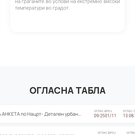
на граѓаните во услови на екстремно високи
температури во градот.
ОГЛАСНА ТАБЛА
ОГЛАС БРОЈ
ОГЛАС 
ЈАВНА ПРЕЗЕНТАЦИЈА И ЈАВНА АНКЕТА по Нацрт- Детален урбанистички план Градска четврт Ј 05- Барутана, Општина Центар- Скопје, плански период 2025-2030
09-2501/11
13.08
ОГЛАС БРОЈ
ОГЛА