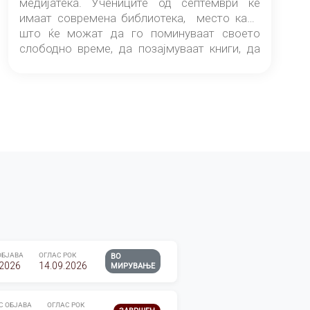
медијатека. Учениците од септември ќе
имаат современа библиотека, место каде
што ќе можат да го поминуваат своето
слободно време, да позајмуваат книги, да
читаат и да разменуваат идеи.
ОБЈАВА
ОГЛАС РОК
ВО
.2026
14.09.2026
МИРУВАЊЕ
С ОБЈАВА
ОГЛАС РОК