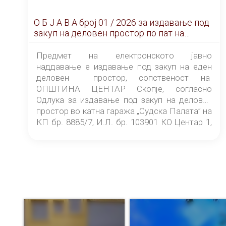
О Б Ј А В А брoj 01 / 2026 за издавање под
закуп на деловен простор по пат на
ЕЛЕКТРОНСКО ЈАВНО НАДДАВАЊЕ
Предмет на електронското јавно
наддавање е издавање под закуп на еден
деловен простор, сопственост на
ОПШТИНА ЦЕНТАР Скопје, согласно
Одлука за издавање под закуп на деловен
простор во катна гаража „Судска Палата” на
КП бр. 8885/7, И.Л. бр. 103901 КО Центар 1,
донесена од страна на Советот на
ОПШТИНА ЦЕНТАР Скопје Скопје
(„Службен гласник на Општина Центар
Скопје” број 9/2026), за времетраење од 3
(три) години од денот на потпишувањето на
Договорот за закуп со најповолниот
понудувач.