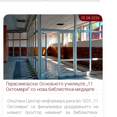
05.08 2026
Герасимовски: Основното училиште „11
Октомври" со нова библиотека-медијатека
од септември
Општина Центар информира дека во ООУ „11
Октомври" се финализира уредувањето на
новиот простор наменет за библиотека-