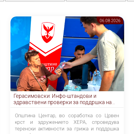
06.08 2026
Герасимовски: Инфо-штандови и
здравствени проверки за поддршка на
граѓаните во услови на топлотен бран
Општина Центар, во соработка со Црвен
крст и здружението ХЕРА, спроведува
теренски активности за грижа и поддршка