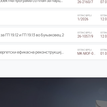
ОГЛАС за Јавно излагање на Проектна програма со план за парцелација за Урбанистички проект со план за парцелација за спојување на ГП 20.12 и ГП 20.37 од Изменување и дополнување на Детален урбанистички план Буњаковец 2, Општина Центар – Скопје
26-2160/7
07.0
ОГЛАС БРОЈ
ОГЛА
1/2026
12.0
ОГЛАС БРОЈ
ОГЛА
а ГП 19.12 и ГП 19.13 во Буњаковец 2
26-1057/9
12.0
ОГЛАС БРОЈ
ОГЛА
Оглас за Барање понуди за “Енергетски ефикасна реконструкција на објектот ООУ „Св. Кирил и Методиј"
MK-MOF-01-W-26-RFQ.
01.0