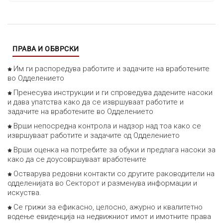
ПРАВА И ОБВРСКИ
Им ги распоредува работите и задачите на вработените
во Одделението
Пренесува инструкции и ги спроведува дадените насоки
и дава упатства како да се извршуваат работите и
задачите на вработените во Одделението
Врши непосредна контрола и надзор над тоа како се
извршуваат работите и задачите од Одделението
Врши оценка на потребите за обуки и предлага насоки за
како да се доусовршуваат вработените
Остварува редовни контакти со другите раководители на
одделенијата во Секторот и разменува информации и
искуства.
Се грижи за ефикасно, целосно, ажурно и квалитетно
водење евиденција на недвижниот имот и имотните права