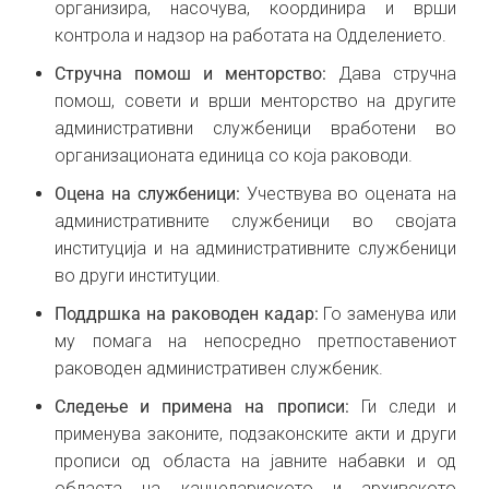
организира, насочува, координира и врши
контрола и надзор на работата на Одделението.
Стручна помош и менторство:
Дава стручна
помош, совети и врши менторство на другите
административни службеници вработени во
организационата единица со која раководи.
Оцена на службеници:
Учествува во оцената на
административните службеници во својата
институција и на административните службеници
во други институции.
Поддршка на раководен кадар:
Го заменува или
му помага на непосредно претпоставениот
раководен административен службеник.
Следење и примена на прописи:
Ги следи и
применува законите, подзаконските акти и други
прописи од областа на јавните набавки и од
областа на канцелариското и архивското