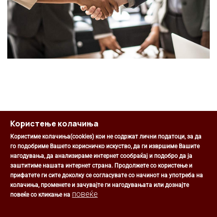
Користење колачиња
Користиме колачиња(cookies) кои не содржат лични податоци, за да
го подобриме Вашето корисничко искуство, да ги извршиме Вашите
нагодувања, да анализираме интернет сообраќај и подобро да ја
Општина Центар
заштитиме нашата интернет страна. Продолжете со користење и
Михаил Цоков бр. 1, Скопје
прифатете ги сите доколку се согласувате со начинот на употреба на
Скопје, РС Македонија
колачиња, променете и зачувајте ги нагодувањата или дознајте
+389 2 3203 693
повеќе
повеќе со кликање на
+389 2 3203 600
kontakt@centar.gov.mk