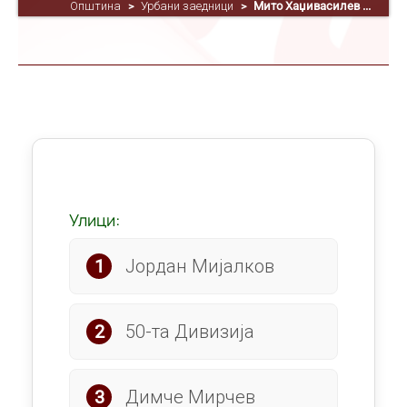
Општина
Урбани заедници
Мито Хаџивасилев ...
>
>
Улици:
Јордан Мијалков
50-та Дивизија
Димче Мирчев