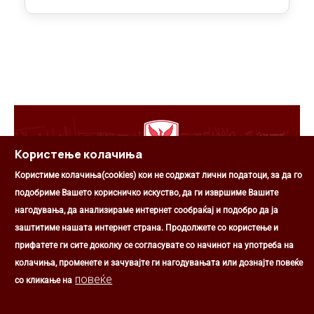
Користење колачиња
Општина Центар
Користиме колачиња(cookies) кои не содржат лични податоци, за да го
подобриме Вашето корисничко искуство, да ги извршиме Вашите
Михаил Цоков бр. 1, Скопје
нагодувања, да анализираме интернет сообраќај и подобро да ја
Скопје, РС Македонија
+389 2 3203 693
заштитиме нашата интернет страна. Продолжете со користење и
+389 2 3203 600
прифатете ги сите доколку се согласувате со начинот на употреба на
kontakt@centar.gov.mk
колачиња, променете и зачувајте ги нагодувањата или дознајте повеќе
повеќе
со кликање на
Општина Центар ©2026 Сите права задржани