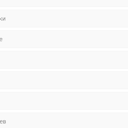
ки
е
ев