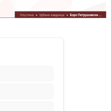
Општина
Урбани заедници
Боро Петрушевски ...
>
>