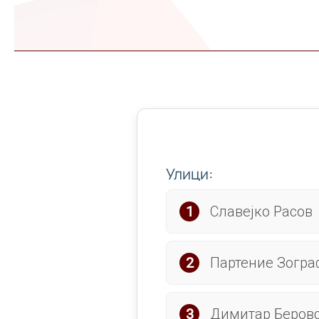
Улици:
Славејко Расов
Партение Зогра
Димитар Беров