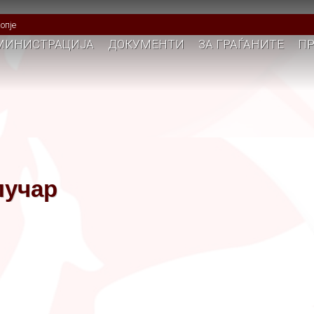
опје
МИНИСТРАЦИЈА
ДОКУМЕНТИ
ЗА ГРАЃАНИТЕ
ПР
пучар