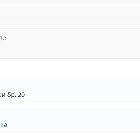
де
и бр. 20
ска