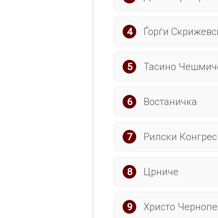
Ѓорѓи Скрижевс
Тасино Чешмич
Востаничка
Рилски Конгрес
Црниче
Христо Чернопе