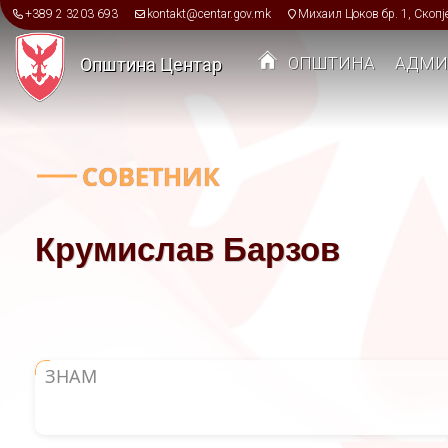
Skip to main content
+389 2 3203 693
kontakt@centar.gov.mk
Михаил Цоков бр. 1, Скопј
ОПШТИНА
АДМИ
Општина Центар
Toggle menu
СОВЕТНИК
Крумислав Барзов
ЗНАМ