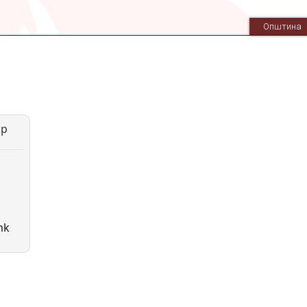
Општина
ар
mk