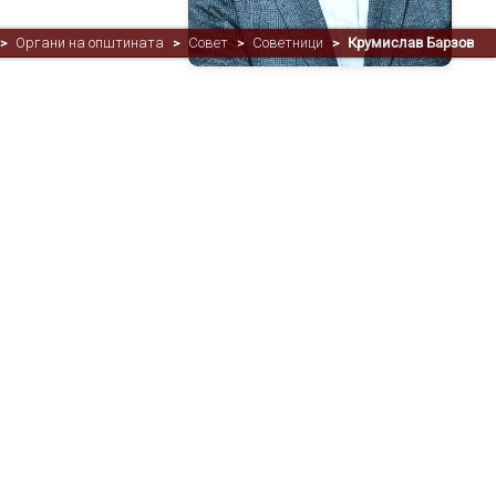
Органи на општината
Совет
Советници
Крумислав Барзов
>
>
>
>