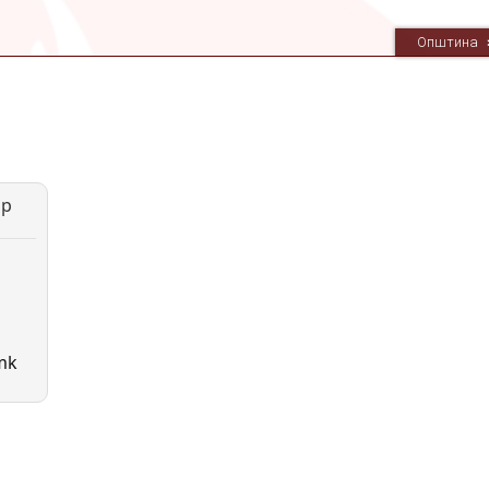
Општина
ар
mk