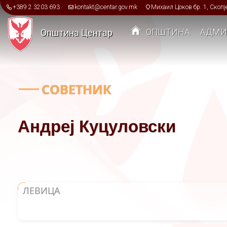
Skip to main content
+389 2 3203 693
kontakt@centar.gov.mk
Михаил Цоков бр. 1, Скопј
ОПШТИНА
АДМИ
Општина Центар
Toggle menu
СОВЕТНИК
Андреј Куцуловски
ЛЕВИЦА