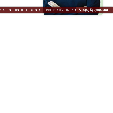
Органи на општината
Совет
Советници
Андреј Куцуловски
>
>
>
>