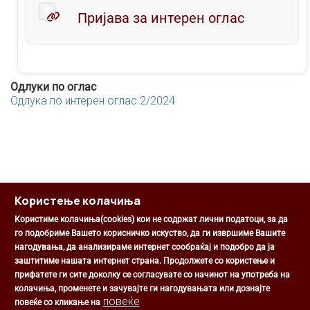
Пријава за интерен оглас
Одлуки по оглас
Одлукa по интерен оглас 2/2024
Користење колачиња
Користиме колачиња(cookies) кои не содржат лични податоци, за да
го подобриме Вашето корисничко искуство, да ги извршиме Вашите
нагодувања, да анализираме интернет сообраќај и подобро да ја
Општина Центар
заштитиме нашата интернет страна. Продолжете со користење и
Михаил Цоков бр. 1, Скопје
прифатете ги сите доколку се согласувате со начинот на употреба на
Скопје, РС Македонија
колачиња, променете и зачувајте ги нагодувањата или дознајте
+389 2 3203 693
повеќе
повеќе со кликање на