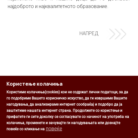
најдоброто и најквалитетното образование.
НАПРЕД
Користење колачиња
Користиме колачиња(cookies) кои не содржат лични податоци, за да
го подобриме Вашето корисничко искуство, да ги извршиме Вашите
нагодувања, да анализираме интернет сообраќај и подобро да ја
Општина Центар
заштитиме нашата интернет страна. Продолжете со користење и
Михаил Цоков бр. 1, Скопје
прифатете ги сите доколку се согласувате со начинот на употреба на
Скопје, РС Македонија
колачиња, променете и зачувајте ги нагодувањата или дознајте
+389 2 3203 693
повеќе
повеќе со кликање на
+389 2 3203 600