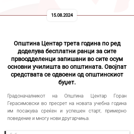
15.08.2024
Општина Центар трета година по ред
доделува бесплатни ранци за сите
првоодделенци запишани во сите осум
основни училишта во општината. Овојпат
средствата се одвоени од општинскиот
буџет.
Градоначалникот на Општина Центар Горан
Герасимовски во пресрет на новата учебна година
им посакува среќен и успешен старт, примерно
поведение и многу нови другарчиња.