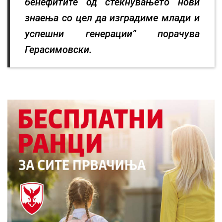
бенефитите од стекнувањето нови
знаења со цел да изградиме млади и
успешни генерации“ порачува
Герасимовски.