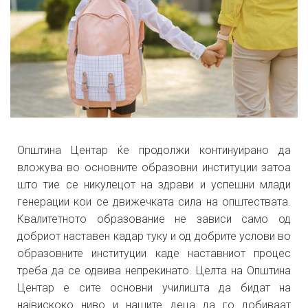
Општина Центар ќе продолжи континуирано да
вложува во основните образовни институции затоа
што тие се никулецот на здрави и успешни млади
генерации кои се движечката сила на општествата.
Квалитетното образование не зависи само од
добриот наставен кадар туку и од добрите услови во
образовните институции каде наставниот процес
треба да се одвива непрекинато. Целта на Општина
Центар е сите основни училишта да бидат на
највискоко ниво и нашите деца да го добиваат