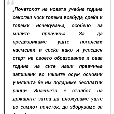
„Почетокот на новата учебна година
секогаш носи голема возбуда, среќа и
големи исчекувања, особено за
малите првачиња. За да
предизвикаме уште поголеми
насмевки и среќа како и успешен
старт на своето образование и оваа
година на сите наши првачиња
запишани во нашите осум основни
училишта ќе им подариме бесплатни
ранци. Знаењето е столбот на
државата затоа да вложуваме уште
во самиот почеток, да зборуваме за