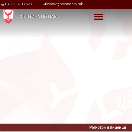
Skip to main content
+389 2 3203 693
kontakt@centar.gov.mk
ОПШТИНА ЦЕНТАР
Toggle menu
Регистри и лиценци