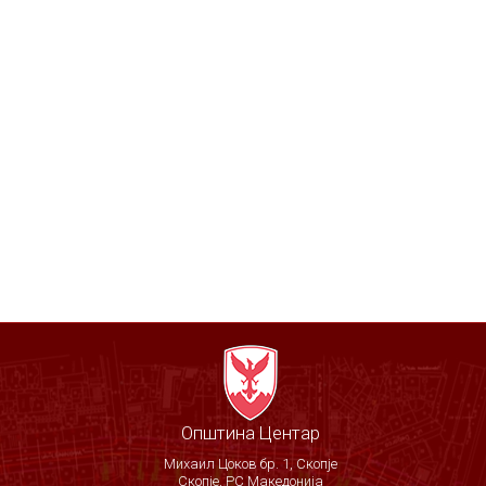
Општина Центар
Михаил Цоков бр. 1, Скопје
Скопје, РС Македонија