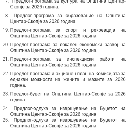
Предлог-програма за култура на
Општина Центар-
Скопје за 202
6
година.
Предлог-програма за образование на
Општина
Центар-Скопје за 202
6
година.
Предлог-програма за спорт и рекреација на
Општина Центар-Скопје за 202
6
година.
Предлог-програма за локален економски развој
на
Општина Центар-Скопје за 202
6
година.
Предлог-програма за инспекциски работи на
Општина
Центар-Скопје за 202
6
година.
Предлог-програма и акционен план на Комисијата
за
еднакви можности на жените и мажите за 202
6
година.
Предлог-буџет на Општина Центар-Скопје
за 20
2
6
година.
Предлог-одлука за извршување на Буџетот на
Општина Центар-Скопје за 20
2
6
година
Предлог-одлука за извршување на Буџетот на
Општина Центар-Скопје за 20
2
6
година