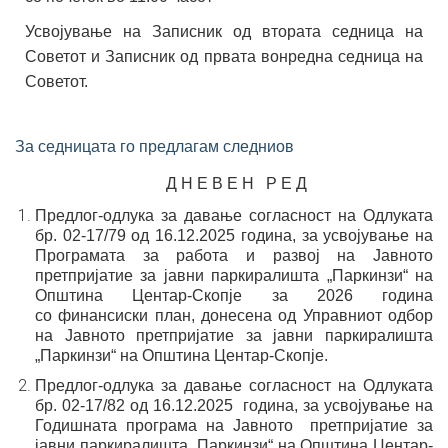
Усвојување на Записник од втората седница на
Советот
и Записник од првата вонредна седница на
Советот.
За седницата го предлагам следниов
Д Н Е В Е Н Р Е Д
Предлог-одлука
за давање согласност на Одлуката
бр.
02-17/79
од 16.12.2025
година
,
за усвојување на
Програмата за работа
и развој на Јавното
претпријатие за јавни паркиралишта
„Паркинзи“ на
Општина Центар-Скопје за 202
6
година
со
финансиски план, донесена од Управниот одбор
на Јавното
претпријатие за јавни паркиралишта
„Паркинзи“ на Општина
Центар-Скопје
.
Предлог-одлука
за давање согласност на Одлуката
бр.
02-17/82
од 16.12.2025
година
,
за усвојување на
Годишната програма
на
Јавното
претпријатие за
јавни паркиралишта „Паркинзи“
на
Општина Центар-