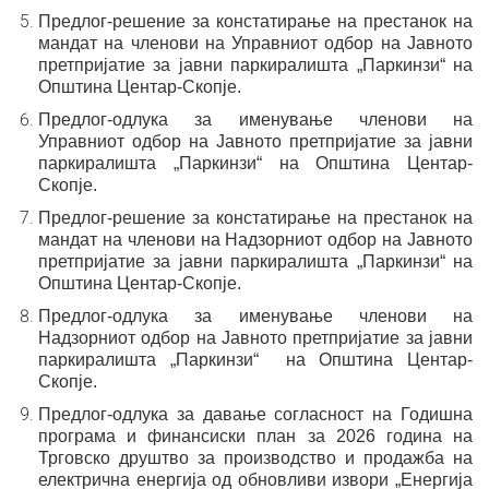
Предлог-решение за констатирање на престанок на
мандат на
членови на Управниот одбор на Јавното
претпријатие за јавни
паркиралишта „Паркинзи“ на
Општина Центар-Скопје.
Предлог-одлука
за именување членови на
Управ
ниот
одбор
на
Јавното претпријатие за јавни
паркиралишта „Паркинзи
“
на
Општина Центар-
Скопје
.
Предлог-решение за констатирање на престанок на
мандат на
членови на Надзорниот одбор на Јавното
претпријатие за
јавни паркиралишта „Паркинзи“ на
Општина Центар-Скопје.
Предлог-одлука
за именување членови на
Надзорниот
одбор
на
Јавното претпријатие за јавни
паркиралишта „Паркинзи
“
на Општина Центар-
Скопје
.
Предлог-одлука за давање согласност на Годишна
програма и финансиски план за 2026 година на
Трговско
друштво за производство и продажба на
електрична
енергија од обновливи извори „Енергија