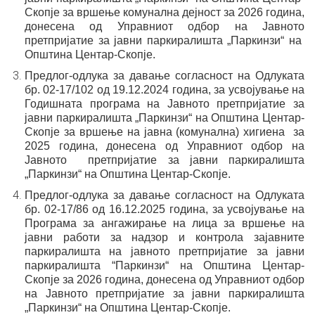
Скопје за вршење
комунална дејност
за 202
6
година,
донесена од Управниот одбор на Јавното
претпријатие
за јавни
паркиралишта „Паркинзи“ на
Општина Центар-Скопје.
Предлог-одлука
за давање согласност на Одлуката
бр.
02-17/102
од 19.12.2024
година
,
за усвојување на
Годишната програма на
Јавното претпријатие за
јавни паркиралишта „Паркинзи“ на
Општина Центар-
Скопје за вршење
на јавна (
комунална
)
хигиена
за
2025 година, донесена од Управниот одбор на
Јавното
претпријатие
за јавни паркиралишта
„Паркинзи“ на
Општина
Центар-Скопје
.
Предлог-одлука
за давање согласност на Одлуката
бр. 02-17/86
од 16.12.2025 година, за усвојување на
Програма за ангажирање
на лица за вршење на
јавни работи за надзор и контрола за
јавните
паркиралишта на јавното претпријатие за
јавни
паркиралишта “Паркинзи“ на Општина Центар-
Скопје
за 2026 година, донесена од Управниот одбор
на Јавното
претпријатие за јавни паркиралишта
„Паркинзи“ на Општина
Центар-Скопје.