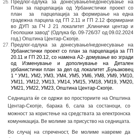
Предлог-одлука
за донесување/недонесување на
План за парцелација од Урбанистички проект со
план за
парцелација за формирање на една
градежна парцела од
ГП 2.11 и ГП 2.12 формирани
во ДУП за ГЧ Ј 21 локалитет
„Клинички центар и
Геолошки завод“ (Одлука бр. 09-726/37
од 09.02.2024
год.) Општина Центар-Скопје.
Предлог-одлука
за донесување/недонесување на
Урбанистички
проект со план за парцелација за ГП
20.11 и ГП 20.12,
со
намена А2- домување во згради
од Изменување и дополнување
на Детален
урбанистички план за дел од локалитет „Буњаковец
1
“ УМ1, УМ2, УМ3, УМ4, УМ5, УМ6, УМ8, УМ9, УМ10,
УМ11, УМ12,
УМ13, УМ14, УМ15, УМ18, УМ19, УМ20,
УМ21, УМ22, УМ23,
Општина Центар
-
Скопје
.
Седницата ќе се одржи во просториите на Општина
Центар-Скопје, барака 6, сала за состаноци, со
можност за користење на средствата за електронска
комуникација.
Ве молиме за присуство на седницата.
Во случај на спреченост, Ве молиме навреме да