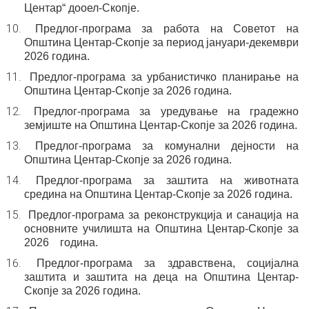
Центар“
дооел-Скопје.
Предлог-програма за работа на Советот на
Општина
Центар-Скопје
за период јануари-декември
202
6
година.
Предлог-програма за урбанистичко планирање на
Општина Центар-Скопје за 202
6
година.
Предлог-програма за уредување на градежно
земјиште на
Општина Центар-Скопје за 202
6
година.
Предлог-програма за комунални дејности на
Општина Центар-Скопје за 202
6
година.
Предлог-програма за заштита на животната
средина
на Општина Центар-Скопје за 202
6
година.
Предлог-програма за реконструкција и
санација на
основните училишта на
O
пштина Центар-Скопје
за
202
6
година.
Предлог-програма за здравствена, социјална
заштита и заштита на деца на
Општина Центар-
Скопје за 202
6
година.