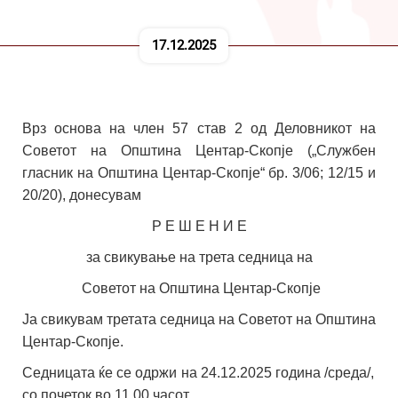
17.12.2025
Врз основа на член 57 став 2 од Деловникот на
Советот на Општина Центар-Скопје („Службен
гласник на Општина Центар-Скопје“ бр. 3/06; 12/15 и
20/20), донесувам
Р Е Ш Е Н И Е
за свикување на трета седница на
Советот на Општина Центар-Скопје
Ја свикувам
третата
седница
на Советот на Општина
Центар-Скопје.
Седницата ќе се одржи на
24
.
1
2.202
5
година /среда/
,
со почеток во
11.00
часот