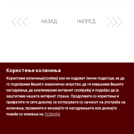
НАЗАД
НАПРЕД
Користење колачиња
Користиме колачиња(cookies) кои не содржат лични податоци, за да
го подобриме Вашето корисничко искуство, да ги извршиме Вашите
нагодувања, да анализираме интернет сообраќај и подобро да ја
Општина Центар
заштитиме нашата интернет страна. Продолжете со користење и
Михаил Цоков бр. 1, Скопје
прифатете ги сите доколку се согласувате со начинот на употреба на
Скопје, РС Македонија
колачиња, променете и зачувајте ги нагодувањата или дознајте
+389 2 3203 693
повеќе
повеќе со кликање на
+389 2 3203 600
kontakt@centar.gov.mk