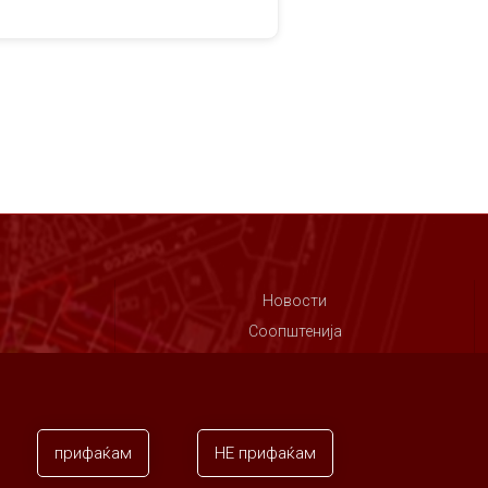
Новости
Соопштенија
Контакт
прифаќам
НЕ прифаќам