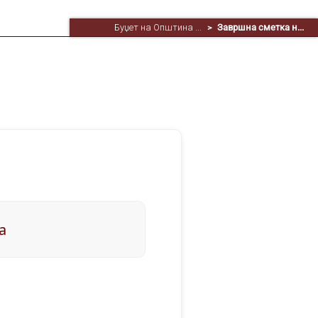
Буџет на Општина ...
Завршна сметка н...
>
а