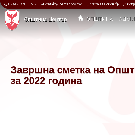
Skip to main content
+389 2 3203 693
kontakt@centar.gov.mk
Михаил Цоков бр. 1, Скопј
ОПШТИНА
АДМИ
Општина Центар
Toggle menu
Завршна сметка на Општина Центар-Скопје
за 2022 година