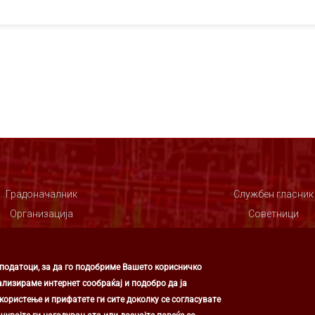
Градоначалник
Службен гласник
Организација
Советници
Совет
 податоци, за да го подобриме Вашето корисничко
ализираме интернет сообраќај и подобро да ја
ористење и прифатете ги сите доколку се согласувате