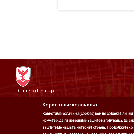
Општина Центар
Михаил Цоков бр. 1, Скопје
Користење колачиња
Скопје, РС Македонија
+389 2 3203 693
Користиме колачиња(cookies) кои не содржат лични
+389 2 3203 600
kontakt@centar.gov.mk
искуство, да ги извршиме Вашите нагодувања, да ан
заштитиме нашата интернет страна. Продолжете со к