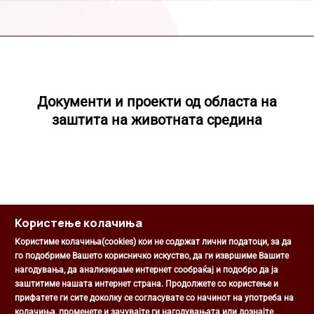
Одделение за кому...
Документи и проек...
>
Документи и проекти од областа на
заштита на животната средина
Користење колачиња
Користиме колачиња(cookies) кои не содржат лични податоци, за да
го подобриме Вашето корисничко искуство, да ги извршиме Вашите
нагодувања, да анализираме интернет сообраќај и подобро да ја
Општина Центар
заштитиме нашата интернет страна. Продолжете со користење и
Михаил Цоков бр. 1, Скопје
прифатете ги сите доколку се согласувате со начинот на употреба на
Скопје, РС Македонија
колачиња, променете и зачувајте ги нагодувањата или дознајте