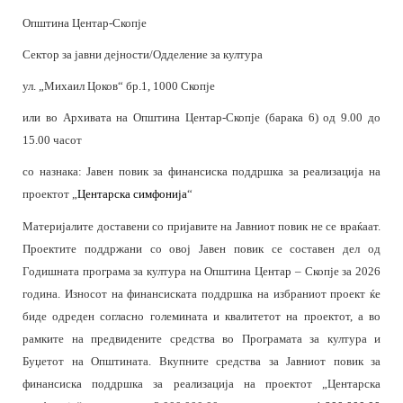
Општина Центар-Скопје
Сектор за јавни дејности/Одделение за култура
ул. „Михаил Цоков“ бр.1, 1000 Скопје
или во Архивата на Општина Центар-Скопје (барака 6) од 9.00 до
15.00 часот
со назнака: Јавен повик за финансиска поддршка за реализација на
проектот
„
Центарска симфонија
“
Материјалите доставени со пријавите на Јавниот повик не се враќаат.
Проектите поддржани со овој Јавен повик се составен дел од
Годишната програма за култура на Општина Центар – Скопје за 2026
година. Износот на финансиската поддршка на избраниот проект ќе
биде одреден согласно големината и квалитетот на проектот, а во
рамките на предвидените средства во Програмата за култура и
Буџетот на Општината. Вкупните средства за Јавниот повик за
финансиска поддршка за реализација на проектот
„Центарска