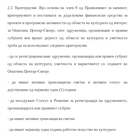
2.2. Критериуми
: Врз основа на член 9 од Правилникот за начинот,
критериумите и постапката за доделување финансиски средства за
проекти и програмски активности од областа на културата од интерес
за Општина Центар-Скопје, сите здруженија, организации и правни
субјекти кои вршат дејност од областа на културата и уметноста
треба да ги исполнуваат следните критериуми:
- да се регистрирани како здружение, организација или правен субјект
од областа на културата, уметноста и маркетингот со седиште во
Општина Центар-Скопје
- да имаат активна трансакциска сметка и активен статус на
дејствување од најмалку една (1) година
- да поседуваат Статут и Решение за регистрација на здружението,
организацијата или правниот субјект
-
да имаат активна трансакциска сметка
- да имаат најмалку една година работно искуство во културата