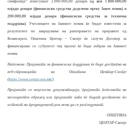
симфонија“
изнесуваат 2.000.000,00 денари
од кои 1.800.000,00
илјади денари (финансиски средства доделени преку Јавен повик) и
200.000,00 илјади денари (финансиски средства за техничка
. Учесниците на Јавниот повик ќе бидат известени за
поддршка)
резултатите по завршување на рангирањето на пријавите од
Комисијата. Општина Центар – Скопје ќе склучи Договор за
финансирање со субјектот чиј проект ќе биде избран на Јавниот
повик.
Напомена: Пријавата за финансиска поддршка ќе биде достапна на
веб-страницата на Општина Центар-Скопје
(
https://www.centar.gov.mk/
).
Пријавите со нецелосна документација, пријавите пополнети на
несоодветен образец или пријавите што ќе бидат доставени по
истекот на предвидениот рок нема да се разгледуваат.
ОПШТИНА
ЦЕНТАР-Скопје