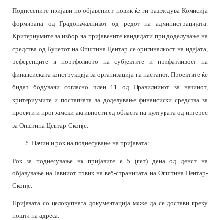
Поднесените пријави по објавениот повик ќе ги разгледува Комисија
формирана од Градоначалникот од редот на администрацијата.
Критериумите за избор на пријавените кандидати при доделување на
средства од Буџетот на Општина Центар се оригиналност на идејата,
референците и портфолиото на субјектите и прифатливост на
финансиската конструкција за организација на настанот. Проектите ќе
бидат бодувани согласно член 11 од Правилникот за начинот,
критериумите и постапката за доделување финансиски средства за
проекти и програмски активности од областа на културата од интерес
за Општина Центар-Скопје.
5. Начин и рок на поднесување на пријавата:
Рок за поднесување на пријавите е 5 (пет) дена од денот на
објавување на Јавниот повик на веб-страницата на Општина Центар-
Скопје.
Пријавата со целокупната документација може да се достави преку
пошта на адреса: