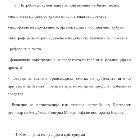
3
.
Потребна документација за пријавување на Јавнот повик:
- пополнета пријава со краток опис и агенда за проектот
- портфолио на здружението, организацијата или правниот субјект
- биографија на лицата, односно изведувачите вклучени во проектот
- референтна листа
- финансиска конструкција за средствата потребни за реализација на
проектот
- потврда за активна трансакциска сметка на субјектите што се
пријавиле на Јавниот повик на која може да се префрлат добиените
средства
- Решение за регистрација или тековна состојба од Централен
регистар на Република Северна Македонија не постара од 6 месеци.
4. Комисија за евалуација и критериуми: