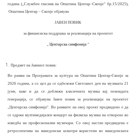
година („Службен гласник на Општина Центар–Скопје“ бр.15/2025),
Општина Центар – Скопје објавува
ЈАВЕН ПОВИК
за финансиска поддршка за реализација на проектот
„
Центарска симфонија
“
Предмет на
Ј
авниот повик:
Во рамки на Програмата за култура на Општина Центар-Скопје за
2026 година, а со цел да се одбележи Светскиот ден на музиката 21
јуни, како и да се доближи класичната музика кај помладата
генерација, се објавува Јавен повик за реализација на проектот
„Центарска симфонија“. Во рамките на овој проект предвидено е да
се одржи мултимедијален концерт на филмска музика на отворено во
изведба на професионални музичари. Со овој настан предвидена е
ретроспектива на македонски шлагери користени во македонската