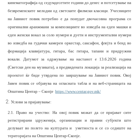
кинематографија од седумдесетите години до денес и потсетување на
безвременските мелодии од светските филмски класици. Учесниците
на Јавниот повик потребно е да понудат двочасовна програма со
оригинални аранжмани за композициите во изведба на еден машки и
еден женски вокал за соло нумери и дуети и инструментални нумери
во изведба на гудачки камерен оркестар, саксафон, флејта и бенд во
формација клавијатура, гитара, бас гитара, тапани и придружни
вокали. Датумот за одржување на настанот е 13.6.2026 година
(Светски ден на музиката), а предвидената локација за реализација на
проектот ќе биде утврдена по завршување на Јавниот повик.
Овој
Јавен повик се објавува на огласната табла и на веб-страницата на
Општина Центар – Скопје
https://www.centar.gov.mk/
Услови за пријавување
:
2.1. Право на учество:
На овој повик можат да се пријават
сите
регистрирани
здруженија
,
организации и правни субјекти што
делуваат во полето на културата и уметноста и се
со седиште на
територијата на Општина Центар-Скопје
.