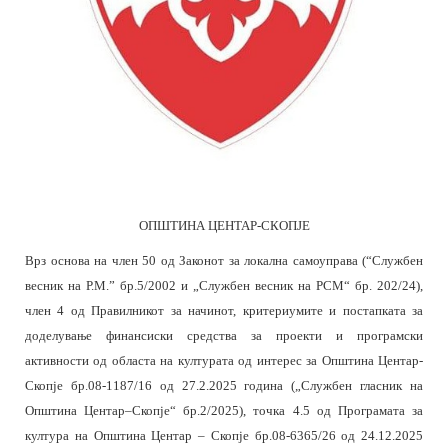
ОПШТИНА ЦЕНТАР-СКОПЈЕ
Врз основа на член 50 од Законот за локална самоуправа (“Службен
весник на Р.М.” бр.5/2002 и „Службен весник на РСМ“ бр. 202/24),
член 4 од Правилникот за начинот, критериумите и постапката за
доделување финансиски средства за проекти и програмски
активности од областа на културата од интерес за Општина Центар-
Скопје бр.08-1187/16 од 27.2.2025 година („Службен гласник на
Општина Центар–Скопје“ бр.2/2025), точка 4.5 од Програмата за
култура на Општина Центар – Скопје бр.08-6365/26 од 24.12.2025