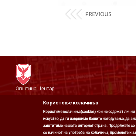
PREVIOUS
Општина Центар
Михаил Цоков бр. 1, Скопје
Користење колачиња
Скопје, РС Македонија
+389 2 3203 693
Користиме колачиња(cookies) кои не содржат лични
+389 2 3203 600
kontakt@centar.gov.mk
искуство, да ги извршиме Вашите нагодувања, да ан
заштитиме нашата интернет страна. Продолжете со к
со начинот на употреба на колачиња, променете и за