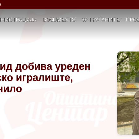
е
НИСТРАЦИЈА
DOCUMENTS
ЗА ГРАЃАНИТЕ
ПРОЕ
Ѕид добива уреден
ско игралиште,
нило