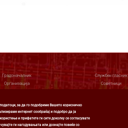
Градоначалник
Службен гласник
Организација
Советници
Совет
 податоци, за да го подобриме Вашето корисничко
ализираме интернет сообраќај и подобро да ја
ористење и прифатете ги сите доколку се согласувате
чувајте ги нагодувањата или дознајте повеќе со