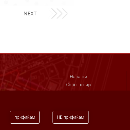
NEXT
Новости
Соопштенија
Контакт
прифаќам
НЕ прифаќам