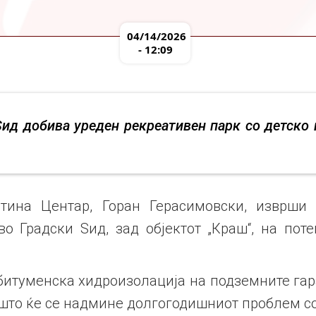
04/14/2026
- 12:09
Ѕид добива уреден рекреативен парк со детско 
тина Центар, Горан Герасимовски, изврши 
о Градски Ѕид, зад објектот „Краш“, на пот
битуменска хидроизолација на подземните га
о што ќе се надмине долгогодишниот проблем с