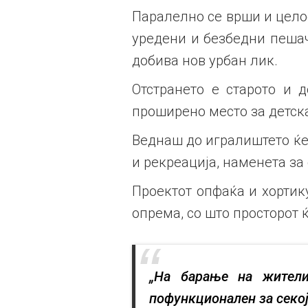
Паралелно се врши и цело
уредени и безбедни пешач
добива нов урбан лик.
Отстрането е старото и д
проширено место за детска
Веднаш до игралиштето ќе
и рекреација, наменета за 
Проектот опфаќа и хортик
опрема, со што просторот 
„На барање на жители
пофункционален за секо