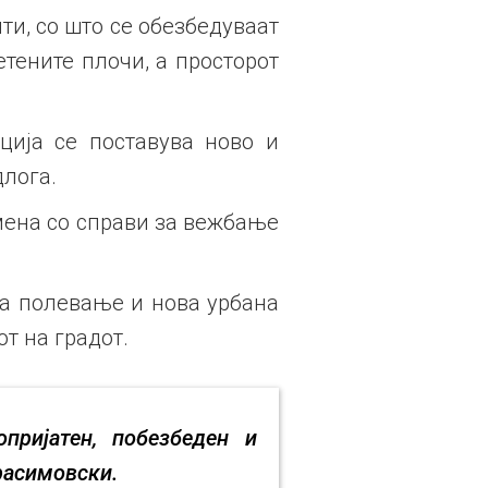
и, со што се обезбедуваат
тените плочи, а просторот
ција се поставува ново и
длога.
мена со справи за вежбање
за полевање и нова урбана
т на градот.
пријатен, побезбеден и
расимовски.