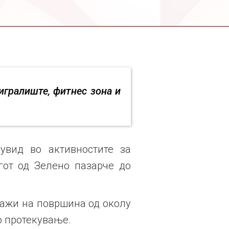
игралиште, фитнес зона и
увид во активностите за
егот од Зелено пазарче до
ражи на површина од околу
о протекување.