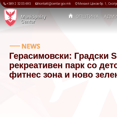
Skip to main content
+389 2 3203 693
kontakt@centar.gov.mk
Михаил Цоков бр. 1, Скопј
ОПШТИНА
АДМИ
Municipality
Centar
Toggle menu
NEWS
Герасимовски: Градски 
рекреативен парк со дет
фитнес зона и ново зеле