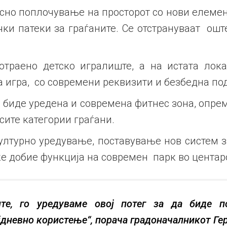
сно поплочување на просторот со нови елемент
ки патеки за граѓаните. Се отстрануваат оште
отраено детско игралиште, а на истата лока
 игра, со современи реквизити и безбедна по
 биде уредена и современа фитнес зона, опре
сите категории граѓани.
ултурно уредување, поставување нов систем 
ќе добие функција на современ парк во центаро
те, го уредуваме овој потег за да биде по
јдневно користење“, порача градоначалникот Ге