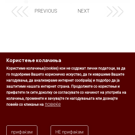
PREVIOUS
NEXT
Користење колачиња
Користиме колачиња(cookies) кои не содржат лични податоци, за да
го подобриме Вашето корисничко искуство, да ги извршиме Вашите
нагодувања, да анализираме интернет сообраќај и подобро да ја
Општина Центар
заштитиме нашата интернет страна. Продолжете со користење и
Михаил Цоков бр. 1, Скопје
прифатете ги сите доколку се согласувате со начинот на употреба на
Скопје, РС Македонија
колачиња, променете и зачувајте ги нагодувањата или дознајте
+389 2 3203 693
повеќе
повеќе со кликање на
+389 2 3203 600
kontakt@centar.gov.mk
прифаќам
НЕ прифаќам
Општина Центар ©2026 Сите права задржани