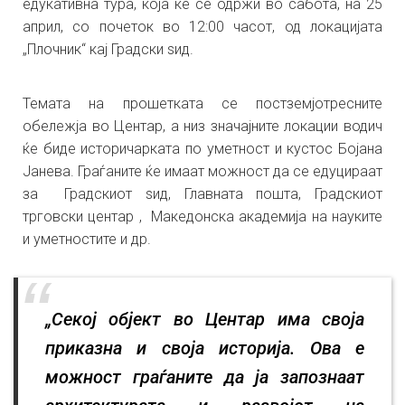
едукативна тура, која ќе се одржи во сабота, на 25
април, со почеток во 12:00 часот, од локацијата
„Плочник“ кај Градски ѕид.
Темата на прошетката се постземјотресните
обележја во Центар, а низ значајните локации водич
ќе биде историчарката по уметност и кустос Бојана
Јанева. Граѓаните ќе имаат можност да се едуцираат
за Градскиот ѕид, Главната пошта, Градскиот
трговски центар , Македонска академија на науките
и уметностите и др.
„Секој објект во Центар има своја
приказна и своја историја. Ова е
можност граѓаните да ја запознаат