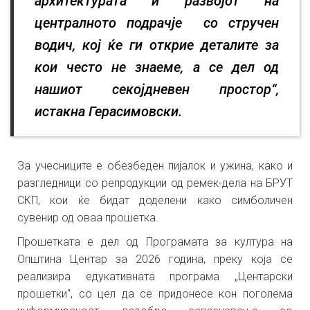
архитектурата и развојот на
централното подрачје со стручен
водич, кој ќе ги открие деталите за
кои често не знаеме, а се дел од
нашиот секојдневен простор“,
истакна Герасимовски.
За учесниците е обезбеден пијалок и ужина, како и
разгледници со репродукции од ремек-дела на БРУТ
СКП, кои ќе бидат доделени како симболичен
сувенир од оваа прошетка.
Прошетката е дел од Програмата за култура на
Општина Центар за 2026 година, преку која се
реализира едукативната програма „Центарски
прошетки“, со цел да се придонесе кон поголема