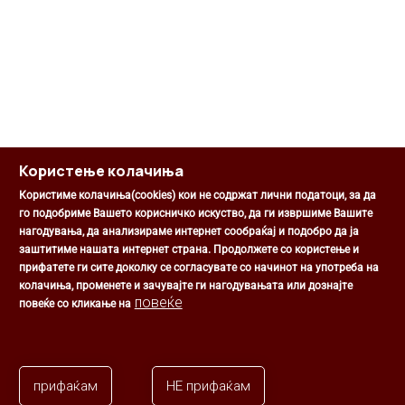
Користење колачиња
Користиме колачиња(cookies) кои не содржат лични податоци, за да
го подобриме Вашето корисничко искуство, да ги извршиме Вашите
нагодувања, да анализираме интернет сообраќај и подобро да ја
Општина Центар
заштитиме нашата интернет страна. Продолжете со користење и
Михаил Цоков бр. 1, Скопје
прифатете ги сите доколку се согласувате со начинот на употреба на
Скопје, РС Македонија
колачиња, променете и зачувајте ги нагодувањата или дознајте
+389 2 3203 693
повеќе
повеќе со кликање на
+389 2 3203 600
kontakt@centar.gov.mk
прифаќам
НЕ прифаќам
Општина Центар ©2026 Сите права задржани