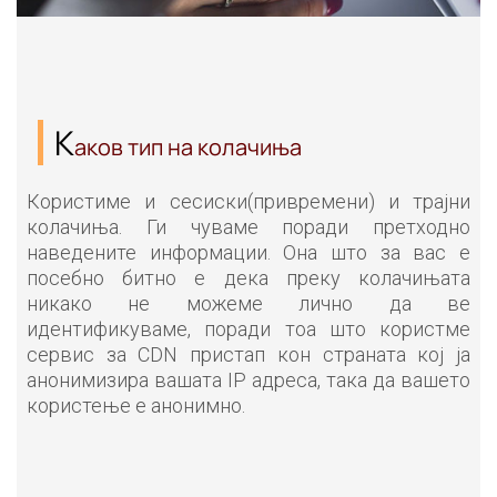
К
аков тип на колачиња
Користиме и сесиски(привремени) и трајни
колачиња. Ги чуваме поради претходно
наведените информации. Она што за вас е
посебно битно е дека преку колачињата
никако не можеме лично да ве
идентификуваме, поради тоа што користме
сервис за CDN пристап кон страната кој ја
анонимизира вашата IP адреса, така да вашето
користење е анонимно.