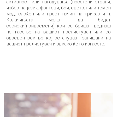
активност или нагодувања (посетени страни,
избор на јазик, фонтови, бои, светол или темен
мод, слоќен или прост начин на приказ итн.
Колачињата можат да бидат
сесиски(привремени) кои се бришат веднаш
по гасење на вашиот прелистувач или со
одреден рок во кој остануваат запишани на
вашиот прелистувач и одкако ќе го изгасете.