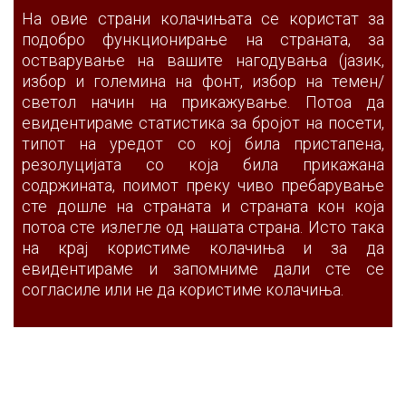
На овие страни колачињата се користат за
подобро функционирање на страната, за
остварување на вашите нагодувања (јазик,
избор и големина на фонт, избор на темен/
светол начин на прикажување. Потоа да
евидентираме статистика за бројот на посети,
типот на уредот со кој била пристапена,
резолуцијата со која била прикажана
содржината, поимот преку чиво пребарување
сте дошле на страната и страната кон која
потоа сте излегле од нашата страна. Исто така
на крај користиме колачиња и за да
евидентираме и запомниме дали сте се
согласиле или не да користиме колачиња.