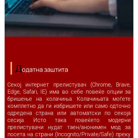
Д
одатна заштита
Секој интернет прелистувач (Chrome, Brave,
Edge, Safari, IE) има во себе повеќе опции за
бришење на колачиња. Колачињата моѓете
комплетно да ги избришете или само одточно
одредена страна или автоматски по секоја
сесија. Исто така повеќето модерни
прелистувачи нудат таен/анонимен мод за
посета на страни (Incognito/Private/Safe) преку