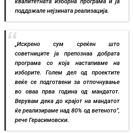
квалитетната изборна програма и ја
поддржале нејзината реализација.
„Искрено сум среќен што
советниците ја препознаа добрата
програма со која настапивме на
изборите. Голем дел од проектите
веќе се подготвени за отпочнување
во оваа прва година од мандатот.
Верувам дека до крајот на мандатот
ќе реализираме над 80% од ветеното“,
рече Герасимовски.