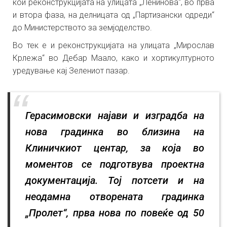
кои реконструкцијата на улицата „Ленинова“, во прва
и втора фаза, на делницата од „Партизански одреди“
до Министерството за земјоделство.
Во тек е и реконструкцијата на улицата „Мирослав
Крлежа“ во Дебар Маало, како и хортикултурното
уредување кај Зелениот пазар.
Герасимовски најави и изградба на
нова градинка во близина на
Клиничкиот центар, за која во
моментов се подготвува проектна
документација. Тој потсети и на
неодамна отворената градинка
„Пролет“, прва нова по повеќе од 50