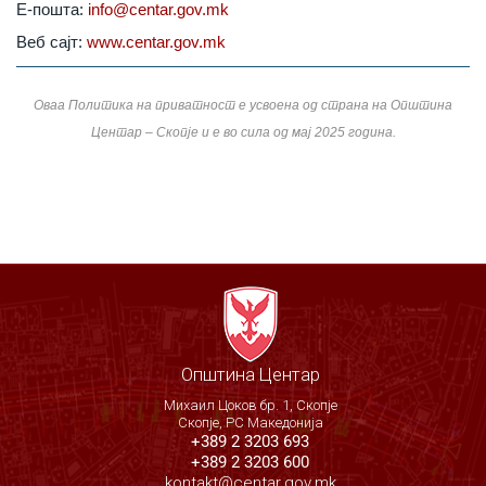
Е-пошта:
info@centar.gov.mk
Веб сајт:
www.centar.gov.mk
Оваа Политика на приватност е усвоена од страна на Општина
Центар – Скопје и е во сила од мај 2025 година.
Општина Центар
Михаил Цоков бр. 1, Скопје
Скопје, РС Македонија
+389 2 3203 693
+389 2 3203 600
kontakt@centar.gov.mk