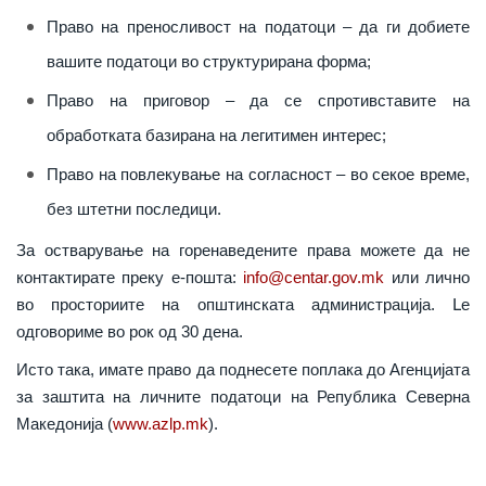
Право на преносливост на податоци – да ги добиете
вашите податоци во структурирана форма;
Право на приговор – да се спротивставите на
обработката базирана на легитимен интерес;
Право на повлекување на согласност – во секое време,
без штетни последици.
За остварување на горенаведените права можете да не
контактирате преку е-пошта:
info@centar.gov.mk
или лично
во просториите на општинската администрација. Լе
одговориме во рок од 30 дена.
Исто така, имате право да поднесете поплака до Агенцијата
за заштита на личните податоци на Република Северна
Македонија (
www.azlp.mk
).