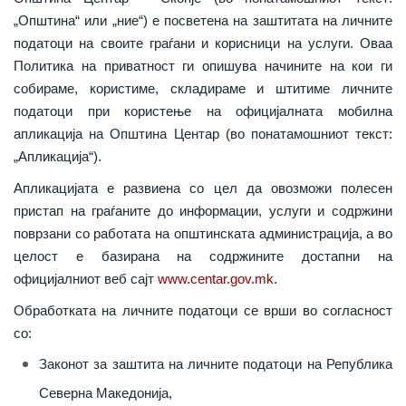
„Општина“ или „ние“) е посветена на заштитата на личните
податоци на своите граѓани и корисници на услуги. Оваа
Политика на приватност ги опишува начините на кои ги
собираме, користиме, складираме и штитиме личните
податоци при користење на официјалната мобилна
апликација на Општина Центар (во понатамошниот текст:
„Апликација“).
Апликацијата е развиена со цел да овозможи полесен
пристап на граѓаните до информации, услуги и содржини
поврзани со работата на општинската администрација, а во
целост е базирана на содржините достапни на
официјалниот веб сајт
www.centar.gov.mk
.
Обработката на личните податоци се врши во согласност
со:
Законот за заштита на личните податоци на Република
Северна Македонија,