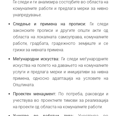
Ги следи и ги анализира состојбите во областа на
комуналните работи и предлага мерки за нивно
унапредување.
Следење и примена на прописи:
Ги следи
законските прописи и другите општи акти од
областа на локалната самоуправа, комуналните
работи, градбата, градежното земјиште и се
грижи за нивната примена.
Меѓународни искуства:
Ги следи меѓународните
искуства на полето на давањето на комуналните
услуги и предлага мерки и иницијативи за нивна
примена, односно адаптација на условите на
Општината.
Проектен менаџмент:
По потреба, раководи и
учествува во проектните тимови за реализација
на проекти од областа на комуналните работи.
Учество во работни тела:
Учествува во