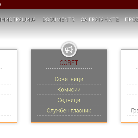
е
НИСТРАЦИЈА
DOCUMENTS
ЗА ГРАЃАНИТЕ
ПРОЕ
СОВЕТ
Советници
Комисии
Седници
Службен гласник
Гр