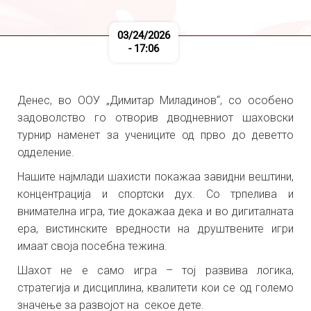
03/24/2026
- 17:06
Денес, во ООУ „Димитар Миладинов“, со особено
задоволство го отворив дводневниот шаховски
турнир наменет за учениците од прво до деветто
одделение.
Нашите најмлади шахисти покажаа завидни вештини,
концентрација и спортски дух. Со трпелива и
внимателна игра, тие докажаа дека и во дигиталната
ера, вистинските вредности на друштвените игри
имаат своја посебна тежина.
Шахот не е само игра – тој развива логика,
стратегија и дисциплина, квалитети кои се од големо
значење за развојот на секое дете.