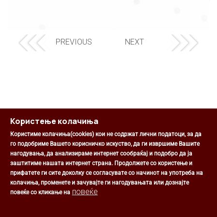
PREVIOUS
NEXT
Користење колачиња
Користиме колачиња(cookies) кои не содржат лични податоци, за да
го подобриме Вашето корисничко искуство, да ги извршиме Вашите
нагодувања, да анализираме интернет сообраќај и подобро да ја
Општина Центар
заштитиме нашата интернет страна. Продолжете со користење и
Михаил Цоков бр. 1, Скопје
прифатете ги сите доколку се согласувате со начинот на употреба на
Скопје, РС Македонија
колачиња, променете и зачувајте ги нагодувањата или дознајте
+389 2 3203 693
повеќе
повеќе со кликање на
+389 2 3203 600
kontakt@centar.gov.mk