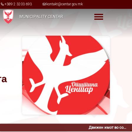
Skip to main content
+389 2 3203 693
kontakt@centar.gov.mk
MUNICIPALITY CENTAR
Toggle menu
та
Движен имот во со...