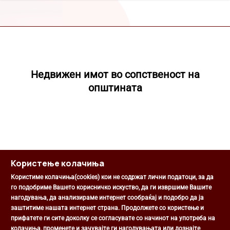
Недвижен имот во сопственост на
општината
Користење колачиња
Користиме колачиња(cookies) кои не содржат лични податоци, за да
го подобриме Вашето корисничко искуство, да ги извршиме Вашите
нагодувања, да анализираме интернет сообраќај и подобро да ја
Општина Центар
заштитиме нашата интернет страна. Продолжете со користење и
Михаил Цоков бр. 1, Скопје
прифатете ги сите доколку се согласувате со начинот на употреба на
Скопје, РС Македонија
колачиња, променете и зачувајте ги нагодувањата или дознајте