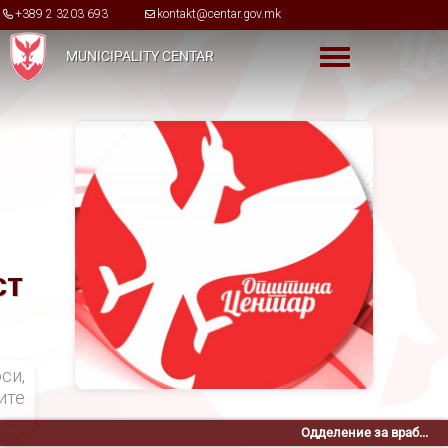
Skip to main content
+389 2 3203 693
kontakt@centar.gov.mk
MUNICIPALITY CENTAR
Toggle menu
ст
си,
ите
 до
Одделение за враб...
 на