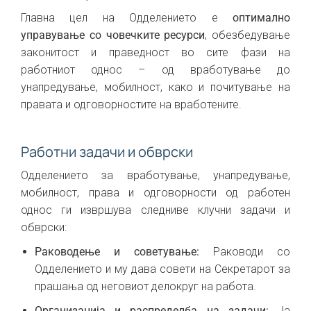
Главна цел на Одделението е
оптимално
управување со човечките ресурси
, обезбедување
законитост и праведност во сите фази на
работниот однос – од вработување до
унапредување, мобилност, како и почитување на
правата и одговорностите на вработените.
Работни задачи и обврски
Одделението за вработување, унапредување,
мобилност, права и одговорности од работен
однос ги извршува следниве клучни задачи и
обврски:
Раководење и советување:
Раководи со
Одделението и му дава совети на Секретарот за
прашања од неговиот делокруг на работа.
Организација и распределба на задачи:
Ја