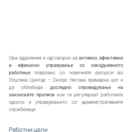
Ова одделение е одговорно за
активно, ефективно
и ефикасно управување со секојдневното
работење
поврзано со човечките ресурси во
Општина Центар – Скопје. Негова примарна цел е
да обезбеди
доследно спроведување на
законските прописи
кои ги регулираат работните
односи и управувањето со административните
службеници.
Работни цели