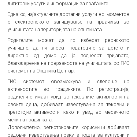
дигитални услуги и информации за граѓаните.
Една од најактуелните достапни услуги во моментов
е електронското запишување на првачиња во
училиштата на територијата на општината.
Родителите можат да го изберат реонското
училиште, да ги внесат податоците за детето и
директно од дома да ја поднесат пријавата,
благодарение на поврзаноста на училиштата со ГИС
системот на Општина Центар.
ГИС системот овозможува и следење на
активностите во градинките. По регистрација,
родителите имаат увид во тековните активности на
своите деца, добиваат известувања за тековни и
претстојни активности, како и увид во месечното
мени на градинката.
Дополнително, регистрираните корисници добиваат
редовни известувања преку е-пошта за културни и