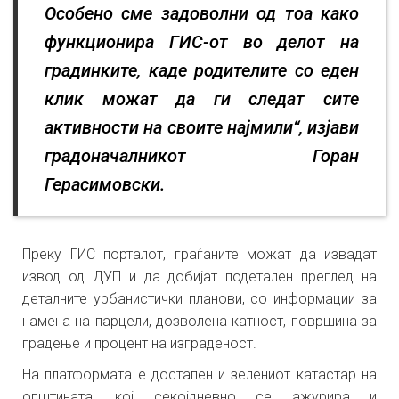
Особено сме задоволни од тоа како
функционира ГИС-от во делот на
градинките, каде родителите со еден
клик можат да ги следат сите
активности на своите најмили“, изјави
градоначалникот Горан
Герасимовски.
Преку ГИС порталот, граѓаните можат да извадат
извод од ДУП и да добијат подетален преглед на
деталните урбанистички планови, со информации за
намена на парцели, дозволена катност, површина за
градење и процент на изграденост.
На платформата е достапен и зелениот катастар на
општината, кој секојдневно се ажурира и