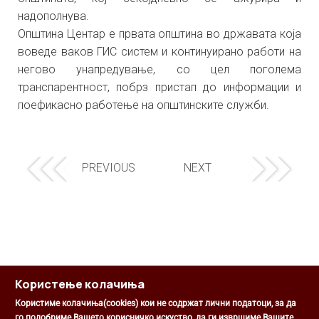
надополнува.
Општина Центар е првата општина во државата која
воведе ваков ГИС систем и континуирано работи на
негово унапредување, со цел поголема
транспарентност, побрз пристап до информации и
поефикасно работење на општинските служби.
PREVIOUS
NEXT
Користење колачиња
Користиме колачиња(cookies) кои не содржат лични податоци, за да
го подобриме Вашето корисничко искуство, да ги извршиме Вашите