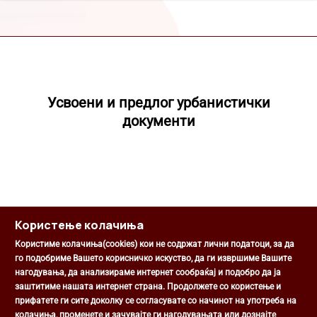
Усвоени и предлог урбанистички
документи
Користење колачиња
Користиме колачиња(cookies) кои не содржат лични податоци, за да
го подобриме Вашето корисничко искуство, да ги извршиме Вашите
нагодувања, да анализираме интернет сообраќај и подобро да ја
Општина Центар
заштитиме нашата интернет страна. Продолжете со користење и
Михаил Цоков бр. 1, Скопје
прифатете ги сите доколку се согласувате со начинот на употреба на
Скопје, РС Македонија
колачиња, променете и зачувајте ги нагодувањата или дознајте