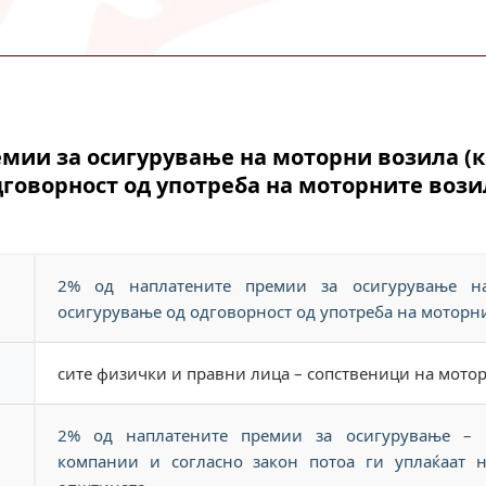
мии за осигурување на моторни возила (к
дговорност од употреба на моторните вози
2% од наплатените премии за осигурување на
осигурување од одговорност од употреба на моторн
сите физички и правни лица – сопственици на мото
2% од наплатените премии за осигурување – г
компании и согласно закон потоа ги уплаќаат н