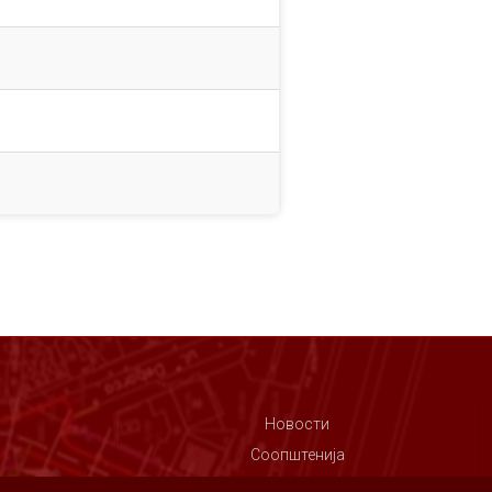
Новости
Соопштенија
Контакт