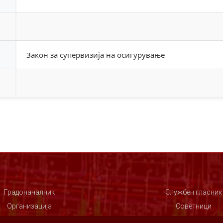
Закон за супервизија на осигурување
Градоначалник
Службен гласник
Организација
Советници
Совет