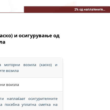
2% од наплатените...
аско) и осигурување од
ла
 моторни возила (каско) и
ите возила
рни воизла
и наплаќаат осигурителните
а посебна уплатна сметка на