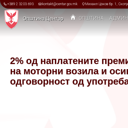
Skip to main content
+389 2 3203 693
kontakt@centar.gov.mk
Михаил Цоков бр. 1, Скопј
ОПШТИНА
АДМИН
Општина Центар
Toggle menu
2% од наплатените прем
на моторни возила и ос
одговорност од употреба
возила