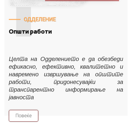
ОДДЕЛЕНИЕ
Општи работи
Целта на Одделението е да обезбеди
ефикасно, ефективно, квалитетно и
навремено извршување на општите
работи, придонесувајќи за
транспарентно информирање на
јавноста
Повеќе