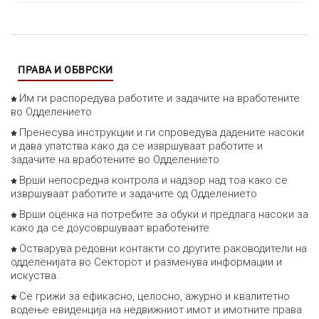
ПРАВА И ОБВРСКИ
Им ги распоредува работите и задачите на вработените
во Одделението
Пренесува инструкции и ги спроведува дадените насоки
и дава упатства како да се извршуваат работите и
задачите на вработените во Одделението
Врши непосредна контрола и надзор над тоа како се
извршуваат работите и задачите од Одделението
Врши оценка на потребите за обуки и предлага насоки за
како да се доусовршуваат вработените
Остварува редовни контакти со другите раководители на
одделенијата во Секторот и разменува информации и
искуства.
Се грижи за ефикасно, целосно, ажурно и квалитетно
водење евиденција на недвижниот имот и имотните права