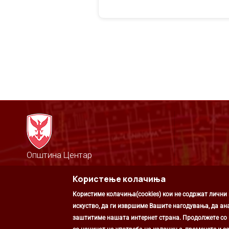
Општина Центар
Михаил Цоков бр. 1, Скопје
Користење колачиња
Скопје, РС Македонија
+389 2 3203 693
Користиме колачиња(cookies) кои не содржат лични
+389 2 3203 600
kontakt@centar.gov.mk
искуство, да ги извршиме Вашите нагодувања, да ан
заштитиме нашата интернет страна. Продолжете со к