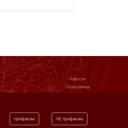
Новости
Соопштенија
Контакт
прифаќам
НЕ прифаќам