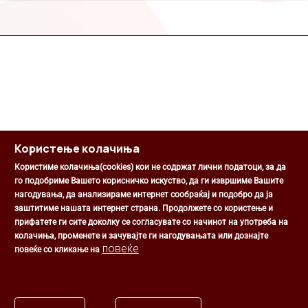
Користење колачиња
Користиме колачиња(cookies) кои не содржат лични податоци, за да
го подобриме Вашето корисничко искуство, да ги извршиме Вашите
нагодувања, да анализираме интернет сообраќај и подобро да ја
Општина Центар
заштитиме нашата интернет страна. Продолжете со користење и
Михаил Цоков бр. 1, Скопје
прифатете ги сите доколку се согласувате со начинот на употреба на
Скопје, РС Македонија
колачиња, променете и зачувајте ги нагодувањата или дознајте
+389 2 3203 693
повеќе
повеќе со кликање на
+389 2 3203 600
kontakt@centar.gov.mk