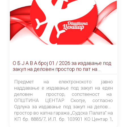
О Б Ј А В А брoj 01 / 2026 за издавање под
закуп на деловен простор по пат на
ЕЛЕКТРОНСКО ЈАВНО НАДДАВАЊЕ
Предмет на електронското јавно
наддавање е издавање под закуп на еден
деловен простор, сопственост на
ОПШТИНА ЦЕНТАР Скопје, согласно
Одлука за издавање под закуп на деловен
простор во катна гаража „Судска Палата” на
КП бр. 8885/7, И.Л. бр. 103901 КО Центар 1,
донесена од страна на Советот на