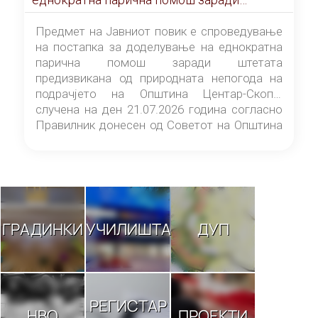
штетата предизвикана од природната
непогода на подрачјето на Општина
Предмет на Јавниот повик е спроведување
Центар-Скопје случена на ден 21.07.2026
на постапка за доделување на еднократна
година
парична помош заради штетата
предизвикана од природната непогода на
подрачјето на Општина Центар-Скопје
случена на ден 21.07.2026 година согласно
Правилник донесен од Советот на Општина
Центар-Скопје („Службен гласник на
Општина Центар-Скопје“ број 9/26).
ГРАДИНКИ
УЧИЛИШТА
ДУП
РЕГИСТАР
НВО
ПРОЕКТИ