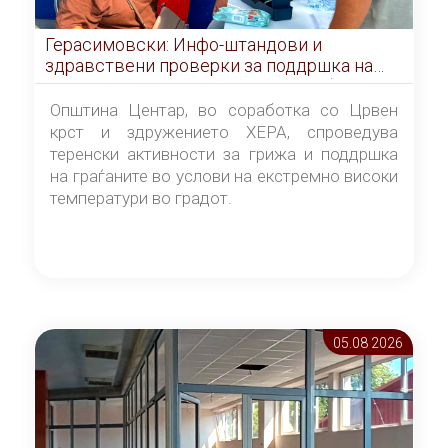
Герасимовски: Инфо-штандови и
здравствени проверки за поддршка на
граѓаните во услови на топлотен бран
Општина Центар, во соработка со Црвен
крст и здружението ХЕРА, спроведува
теренски активности за грижа и поддршка
на граѓаните во услови на екстремно високи
температури во градот.
05.08 2026