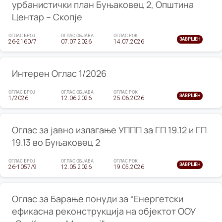
урбанистички план Буњаковец 2, Општина
Центар – Скопје
ОГЛАС БРОЈ
ОГЛАС ОБЈАВА
ОГЛАС РОК
ЗАВРШЕН
26-2160/7
07.07.2026
14.07.2026
Интерен Оглас 1/2026
ОГЛАС БРОЈ
ОГЛАС ОБЈАВА
ОГЛАС РОК
ЗАВРШЕН
1/2026
12.06.2026
25.06.2026
Оглас за јавно излагање УППП за ГП 19.12 и ГП
19.13 во Буњаковец 2
ОГЛАС БРОЈ
ОГЛАС ОБЈАВА
ОГЛАС РОК
ЗАВРШЕН
26-1057/9
12.05.2026
19.05.2026
Оглас за Барање понуди за “Енергетски
ефикасна реконструкција на објектот ООУ