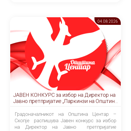
ОПШТИНА ЦЕНТАР Скопје Скопје
(„Службен гласник на Општина Центар
Скопје” број 9/2026), за времетраење од 3
04.08 2026
(три) години од денот на потпишувањето на
Договорот за закуп со најповолниот
понудувач.
ЈАВЕН КОНКУРС за избор на Директор на
Јавно претпријатие „Паркинзи на Општина
Центар“ – Скопје
Градоначалникот на Општина Центар –
Скопје распишува Јавен конкурс за избор
на Директор на Јавно претпријатие