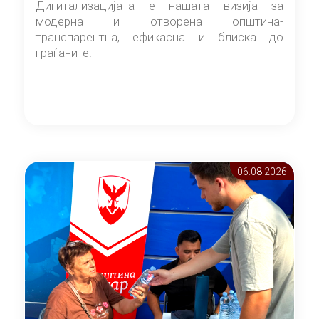
Дигитализацијата е нашата визија за
модерна и отворена општина-
транспарентна, ефикасна и блиска до
граѓаните.
06.08 2026