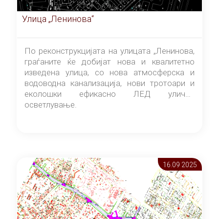
Улица „Ленинова“
По реконструкцијата на улицата „Ленинова,
граѓаните ќе добијат нова и квалитетно
изведена улица, со нова атмосферска и
водоводна канализација, нови тротоари и
еколошки ефикасно ЛЕД улично
осветлување.
16.09 2025