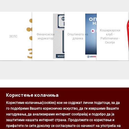
Кошаркарски
Финансиски
Општината на
клуб -
ЗЕЛС
индикатор
дланка
Работнички -
Скопје
<
>
Користење колачиња
Користиме колачиња(cookies) кои не содржат лични податоци, за да
го подобриме Вашето корисничко искуство, да ги извршиме Вашите
нагодувања, да анализираме интернет сообраќај и подобро да ја
Општина Центар
заштитиме нашата интернет страна. Продолжете со користење и
Михаил Цоков бр. 1, Скопје
прифатете ги сите доколку се согласувате со начинот на употреба на