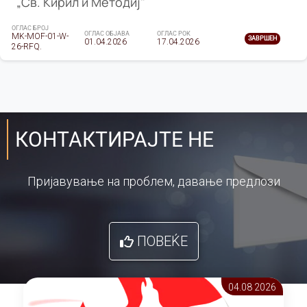
„Св. Кирил и Методиј"
ОГЛАС БРОЈ
ОГЛАС ОБЈАВА
ОГЛАС РОК
MK-MOF-01-W-
ЗАВРШЕН
01.04.2026
17.04.2026
26-RFQ.
КОНТАКТИРАЈТЕ НЕ
Пријавување на проблем, давање предлози
ПОВЕЌЕ
04.08 2026