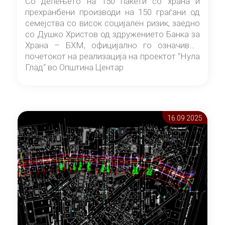
Со делењето на 150 пакети со храна и
прехранбени производи на 150 граѓани од
семејства со висок социјален ризик, заедно
со Душко Христов од здружението Банка за
Храна – БХМ, официјално го означивме
почетокот на реализација на проектот “Нула
Глад“ во Општина Центар
16.09 2025