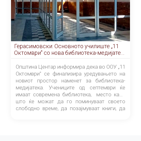
Герасимовски: Основното училиште „11
Октомври" со нова библиотека-медијатека
од септември
Општина Центар информира дека во ООУ „11
Октомври" се финализира уредувањето на
новиот простор наменет за библиотека-
медијатека. Учениците од септември ќе
имаат современа библиотека, место каде
што ќе можат да го поминуваат своето
слободно време, да позајмуваат книги, да
читаат и да разменуваат идеи.