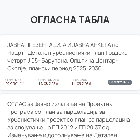
ОГЛАСНА ТАБЛА
ЈАВНА ПРЕЗЕНТАЦИЈА И ЈАВНА АНКЕТА по
Нацрт- Детален урбанистички план Градска
четврт Ј 05- Барутана, Општина Центар-
Скопје, плански период 2025-2030
ОГЛАС БРОЈ
ОГЛАС ОБЈАВА
ОГЛАС РОК
ВО МИРУВАЊЕ
09-2501/11
13.08.2026
14.09.2026
ОГЛАС за Јавно излагање на Проектна
програма со план за парцелација за
Урбанистички проект со план за парцелација
за спојување на ГП 20.12 и ГП 20.37 од
Изменување и дополнување на Детален