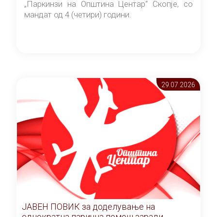
„Паркинзи на Општина Центар“ Скопје, со
мандат од 4 (четири) години.
29.07 2026
ЈАВЕН ПОВИК за доделување на
еднократна парична помош заради