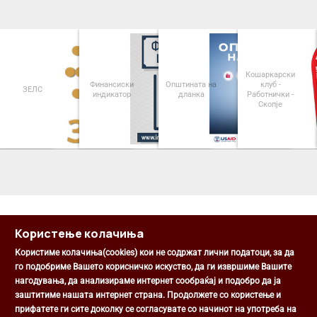
Кошаркарски
Финансиски
Општината на
клуб -
ЗЕЛС
индикатор
дланка
Работнички -
Скопје
<
>
Користење колачиња
Користиме колачиња(cookies) кои не содржат лични податоци, за да
го подобриме Вашето корисничко искуство, да ги извршиме Вашите
нагодувања, да анализираме интернет сообраќај и подобро да ја
Општина Центар
заштитиме нашата интернет страна. Продолжете со користење и
Михаил Цоков бр. 1, Скопје
прифатете ги сите доколку се согласувате со начинот на употреба на