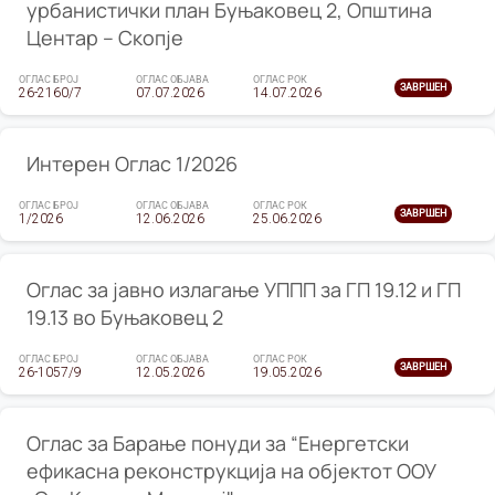
урбанистички план Буњаковец 2, Општина
Центар – Скопје
ОГЛАС БРОЈ
ОГЛАС ОБЈАВА
ОГЛАС РОК
ЗАВРШЕН
26-2160/7
07.07.2026
14.07.2026
Интерен Оглас 1/2026
ОГЛАС БРОЈ
ОГЛАС ОБЈАВА
ОГЛАС РОК
ЗАВРШЕН
1/2026
12.06.2026
25.06.2026
Оглас за јавно излагање УППП за ГП 19.12 и ГП
19.13 во Буњаковец 2
ОГЛАС БРОЈ
ОГЛАС ОБЈАВА
ОГЛАС РОК
ЗАВРШЕН
26-1057/9
12.05.2026
19.05.2026
Оглас за Барање понуди за “Енергетски
ефикасна реконструкција на објектот ООУ