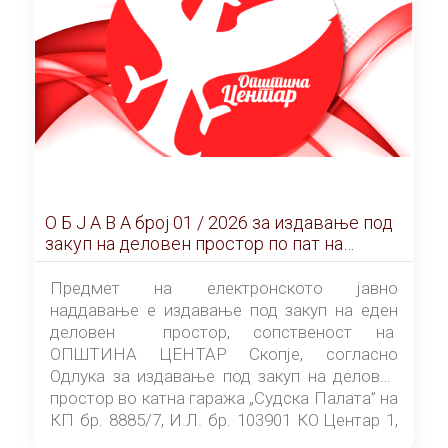
О Б Ј А В А брoj 01 / 2026 за издавање под
закуп на деловен простор по пат на
ЕЛЕКТРОНСКО ЈАВНО НАДДАВАЊЕ
Предмет на електронското јавно
наддавање е издавање под закуп на еден
деловен простор, сопственост на
ОПШТИНА ЦЕНТАР Скопје, согласно
Одлука за издавање под закуп на деловен
простор во катна гаража „Судска Палата” на
КП бр. 8885/7, И.Л. бр. 103901 КО Центар 1,
донесена од страна на Советот на