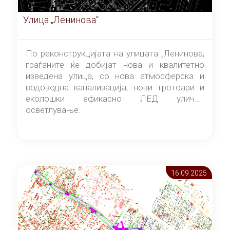
Улица „Ленинова“
По реконструкцијата на улицата „Ленинова,
граѓаните ќе добијат нова и квалитетно
изведена улица, со нова атмосферска и
водоводна канализација, нови тротоари и
еколошки ефикасно ЛЕД улично
осветлување.
16.09 2025