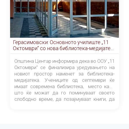
Герасимовски: Основното училиште „11
Октомври" со нова библиотека-медијатека
од септември
Општина Центар информира дека во ООУ „11
Октомври" се финализира уредувањето на
новиот простор наменет за библиотека-
медијатека. Учениците од септември ќе
имаат современа библиотека, место каде
што ќе можат да го поминуваат своето
слободно време, да позајмуваат книги, да
читаат и да разменуваат идеи.