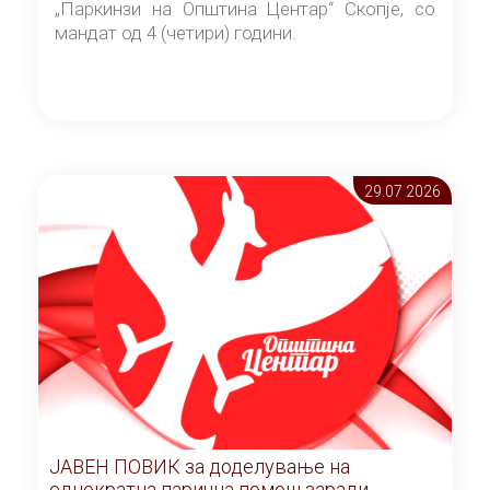
„Паркинзи на Општина Центар“ Скопје, со
мандат од 4 (четири) години.
29.07 2026
ЈАВЕН ПОВИК за доделување на
еднократна парична помош заради