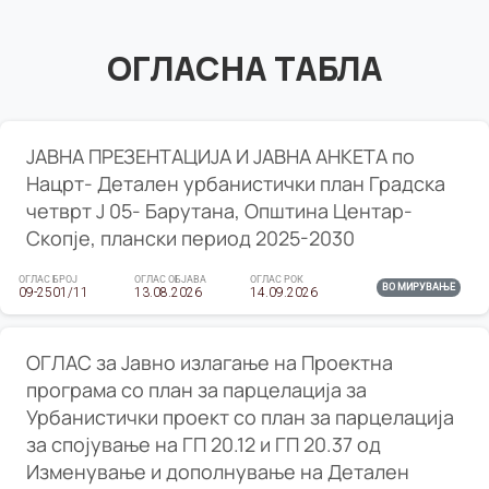
ОГЛАСНА ТАБЛА
ЈАВНА ПРЕЗЕНТАЦИЈА И ЈАВНА АНКЕТА по
Нацрт- Детален урбанистички план Градска
четврт Ј 05- Барутана, Општина Центар-
Скопје, плански период 2025-2030
ОГЛАС БРОЈ
ОГЛАС ОБЈАВА
ОГЛАС РОК
ВО МИРУВАЊЕ
09-2501/11
13.08.2026
14.09.2026
ОГЛАС за Јавно излагање на Проектна
програма со план за парцелација за
Урбанистички проект со план за парцелација
за спојување на ГП 20.12 и ГП 20.37 од
Изменување и дополнување на Детален