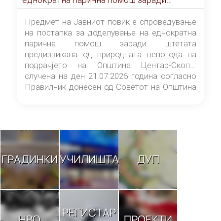
штетата предизвикана од природната
непогода на подрачјето на Општина
Предмет на Јавниот повик е спроведување
Центар-Скопје случена на ден 21.07.2026
на постапка за доделување на еднократна
година
парична помош заради штетата
предизвикана од природната непогода на
подрачјето на Општина Центар-Скопје
случена на ден 21.07.2026 година согласно
Правилник донесен од Советот на Општина
Центар-Скопје („Службен гласник на
Општина Центар-Скопје“ број 9/26).
ГРАДИНКИ
УЧИЛИШТА
ДУП
РЕГИСТАР
НВО
ПРОЕКТИ