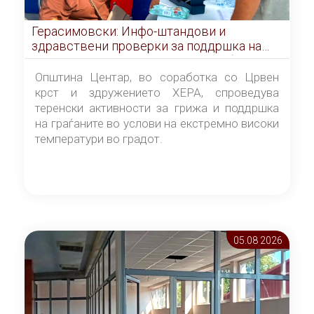
Герасимовски: Инфо-штандови и
здравствени проверки за поддршка на
граѓаните во услови на топлотен бран
Општина Центар, во соработка со Црвен
крст и здружението ХЕРА, спроведува
теренски активности за грижа и поддршка
на граѓаните во услови на екстремно високи
температури во градот.
05.08 2026