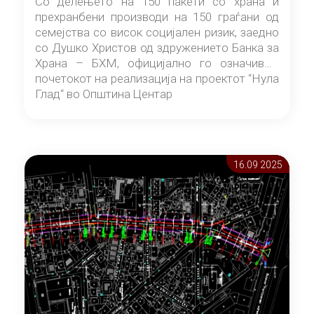
Со делењето на 150 пакети со храна и
прехранбени производи на 150 граѓани од
семејства со висок социјален ризик, заедно
со Душко Христов од здружението Банка за
Храна – БХМ, официјално го означивме
почетокот на реализација на проектот “Нула
Глад“ во Општина Центар
16.09 2025