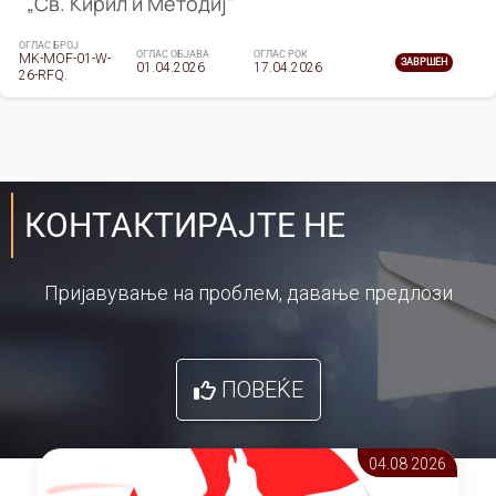
„Св. Кирил и Методиј"
ОГЛАС БРОЈ
ОГЛАС ОБЈАВА
ОГЛАС РОК
MK-MOF-01-W-
ЗАВРШЕН
01.04.2026
17.04.2026
26-RFQ.
КОНТАКТИРАЈТЕ НЕ
Пријавување на проблем, давање предлози
ПОВЕЌЕ
04.08 2026