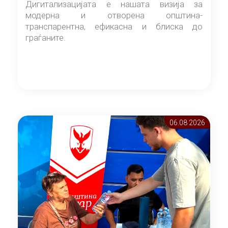
Дигитализацијата е нашата визија за
модерна и отворена општина-
транспарентна, ефикасна и блиска до
граѓаните.
06.08 2026