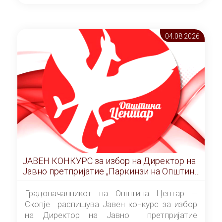
ОПШТИНА ЦЕНТАР Скопје Скопје
(„Службен гласник на Општина Центар
Скопје” број 9/2026), за времетраење од 3
04.08 2026
(три) години од денот на потпишувањето на
Договорот за закуп со најповолниот
понудувач.
ЈАВЕН КОНКУРС за избор на Директор на
Јавно претпријатие „Паркинзи на Општина
Центар“ – Скопје
Градоначалникот на Општина Центар –
Скопје распишува Јавен конкурс за избор
на Директор на Јавно претпријатие