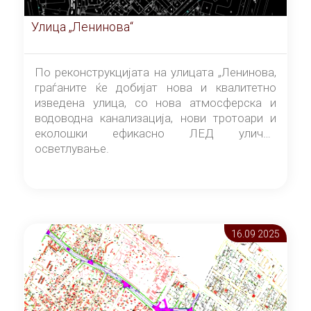
Улица „Ленинова“
По реконструкцијата на улицата „Ленинова,
граѓаните ќе добијат нова и квалитетно
изведена улица, со нова атмосферска и
водоводна канализација, нови тротоари и
еколошки ефикасно ЛЕД улично
осветлување.
16.09 2025