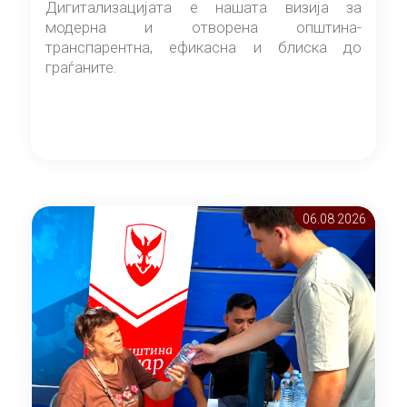
Дигитализацијата е нашата визија за
модерна и отворена општина-
транспарентна, ефикасна и блиска до
граѓаните.
06.08 2026