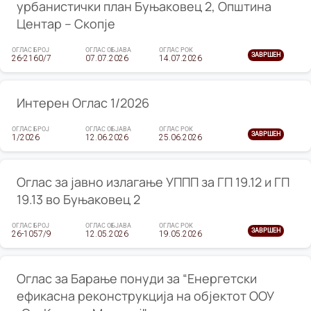
урбанистички план Буњаковец 2, Општина
Центар – Скопје
ОГЛАС БРОЈ
ОГЛАС ОБЈАВА
ОГЛАС РОК
ЗАВРШЕН
26-2160/7
07.07.2026
14.07.2026
Интерен Оглас 1/2026
ОГЛАС БРОЈ
ОГЛАС ОБЈАВА
ОГЛАС РОК
ЗАВРШЕН
1/2026
12.06.2026
25.06.2026
Оглас за јавно излагање УППП за ГП 19.12 и ГП
19.13 во Буњаковец 2
ОГЛАС БРОЈ
ОГЛАС ОБЈАВА
ОГЛАС РОК
ЗАВРШЕН
26-1057/9
12.05.2026
19.05.2026
Оглас за Барање понуди за “Енергетски
ефикасна реконструкција на објектот ООУ