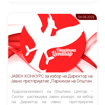
ОПШТИНА ЦЕНТАР Скопје Скопје
(„Службен гласник на Општина Центар
Скопје” број 9/2026), за времетраење од 3
04.08 2026
(три) години од денот на потпишувањето на
Договорот за закуп со најповолниот
понудувач.
ЈАВЕН КОНКУРС за избор на Директор на
Јавно претпријатие „Паркинзи на Општина
Центар“ – Скопје
Градоначалникот на Општина Центар –
Скопје распишува Јавен конкурс за избор
на Директор на Јавно претпријатие