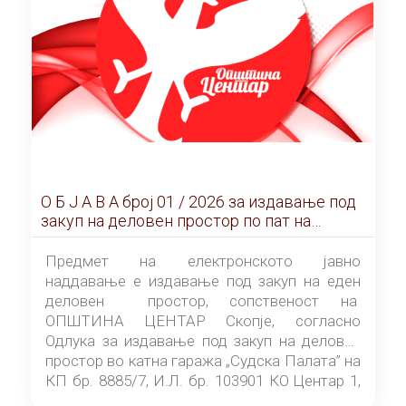
О Б Ј А В А брoj 01 / 2026 за издавање под
закуп на деловен простор по пат на
ЕЛЕКТРОНСКО ЈАВНО НАДДАВАЊЕ
Предмет на електронското јавно
наддавање е издавање под закуп на еден
деловен простор, сопственост на
ОПШТИНА ЦЕНТАР Скопје, согласно
Одлука за издавање под закуп на деловен
простор во катна гаража „Судска Палата” на
КП бр. 8885/7, И.Л. бр. 103901 КО Центар 1,
донесена од страна на Советот на