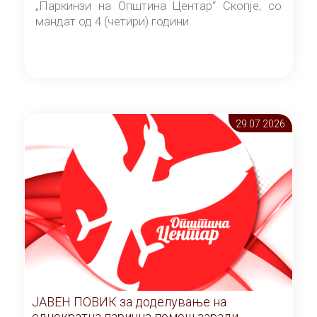
„Паркинзи на Општина Центар“ Скопје, со
мандат од 4 (четири) години.
29.07 2026
ЈАВЕН ПОВИК за доделување на
еднократна парична помош заради