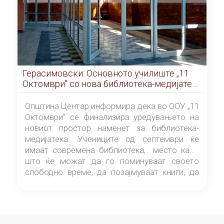
Герасимовски: Основното училиште „11
Октомври" со нова библиотека-медијатека
од септември
Општина Центар информира дека во ООУ „11
Октомври" се финализира уредувањето на
новиот простор наменет за библиотека-
медијатека. Учениците од септември ќе
имаат современа библиотека, место каде
што ќе можат да го поминуваат своето
слободно време, да позајмуваат книги, да
читаат и да разменуваат идеи.