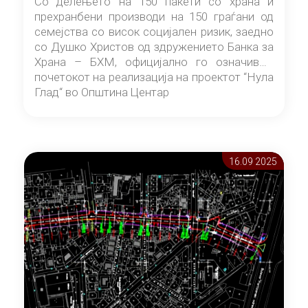
Со делењето на 150 пакети со храна и
прехранбени производи на 150 граѓани од
семејства со висок социјален ризик, заедно
со Душко Христов од здружението Банка за
Храна – БХМ, официјално го означивме
почетокот на реализација на проектот “Нула
Глад“ во Општина Центар
16.09 2025