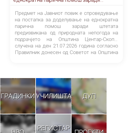
штетата предизвикана од природната
непогода на подрачјето на Општина
Предмет на Јавниот повик е спроведување
Центар-Скопје случена на ден 21.07.2026
на постапка за доделување на еднократна
година
парична помош заради штетата
предизвикана од природната непогода на
подрачјето на Општина Центар-Скопје
случена на ден 21.07.2026 година согласно
Правилник донесен од Советот на Општина
Центар-Скопје („Службен гласник на
Општина Центар-Скопје“ број 9/26).
ГРАДИНКИ
УЧИЛИШТА
ДУП
РЕГИСТАР
НВО
ПРОЕКТИ