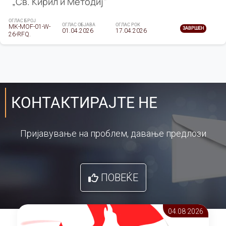
„Св. Кирил и Методиј"
ОГЛАС БРОЈ
ОГЛАС ОБЈАВА
ОГЛАС РОК
MK-MOF-01-W-
ЗАВРШЕН
01.04.2026
17.04.2026
26-RFQ.
КОНТАКТИРАЈТЕ НЕ
Пријавување на проблем, давање предлози
ПОВЕЌЕ
04.08 2026