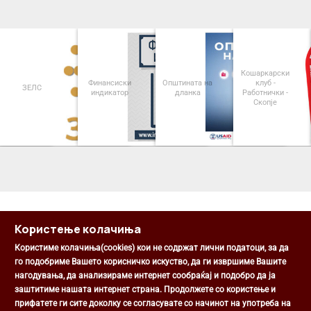
Кошаркарски
Финансиски
Општината на
клуб -
ЗЕЛС
индикатор
дланка
Работнички -
Скопје
<
>
Користење колачиња
Користиме колачиња(cookies) кои не содржат лични податоци, за да
го подобриме Вашето корисничко искуство, да ги извршиме Вашите
нагодувања, да анализираме интернет сообраќај и подобро да ја
Општина Центар
заштитиме нашата интернет страна. Продолжете со користење и
Михаил Цоков бр. 1, Скопје
прифатете ги сите доколку се согласувате со начинот на употреба на