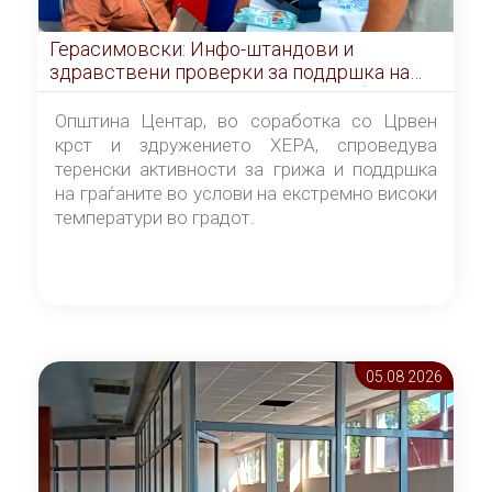
Герасимовски: Инфо-штандови и
здравствени проверки за поддршка на
граѓаните во услови на топлотен бран
Општина Центар, во соработка со Црвен
крст и здружението ХЕРА, спроведува
теренски активности за грижа и поддршка
на граѓаните во услови на екстремно високи
температури во градот.
05.08 2026