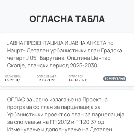
ОГЛАСНА ТАБЛА
ЈАВНА ПРЕЗЕНТАЦИЈА И ЈАВНА АНКЕТА по
Нацрт- Детален урбанистички план Градска
четврт Ј 05- Барутана, Општина Центар-
Скопје, плански период 2025-2030
ОГЛАС БРОЈ
ОГЛАС ОБЈАВА
ОГЛАС РОК
ВО МИРУВАЊЕ
09-2501/11
13.08.2026
14.09.2026
ОГЛАС за Јавно излагање на Проектна
програма со план за парцелација за
Урбанистички проект со план за парцелација
за спојување на ГП 20.12 и ГП 20.37 од
Изменување и дополнување на Детален